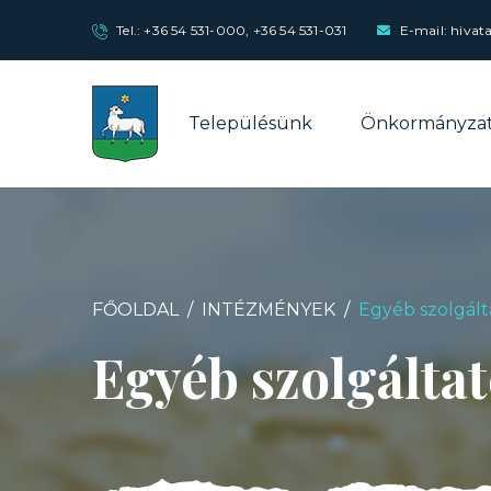
Tel.:
+36 54 531-000
,
+36 54 531-031
E-mail: hivat
Településünk
Önkormányza
FŐOLDAL
INTÉZMÉNYEK
Egyéb szolgált
Egyéb szolgálta