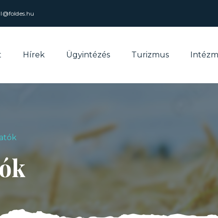
al@foldes.hu
t
Hírek
Ügyintézés
Turizmus
Intéz
atók
tók