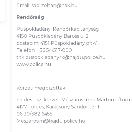
Email: sapi.zoltan@nak.hu
Rendőrség
Püspökladányi Rendőrkapitányság
4150 Püspökladány Baross u. 2
postacím: 4151 Püspökladány pf: 41.
Telefon: +36 54/517-000
titk.puspokladanyrk@hajdu.police.hu
www.police.hu
Körzeti megbízottak:
Földes I. sz. körzet: Mészáros Imre Márton r.ftőrm
4177 Földes, Karácsony Sándor tér 1.
06 30/382 6455
Meszarosim@hajdu.police.hu