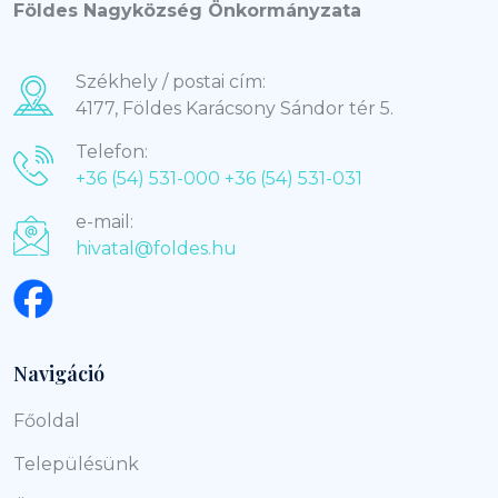
Földes Nagyközség Önkormányzata
Székhely / postai cím:
4177, Földes Karácsony Sándor tér 5.
Telefon:
+36 (54) 531-000
+36 (54) 531-031
e-mail:
hivatal@foldes.hu
Navigáció
Főoldal
Településünk