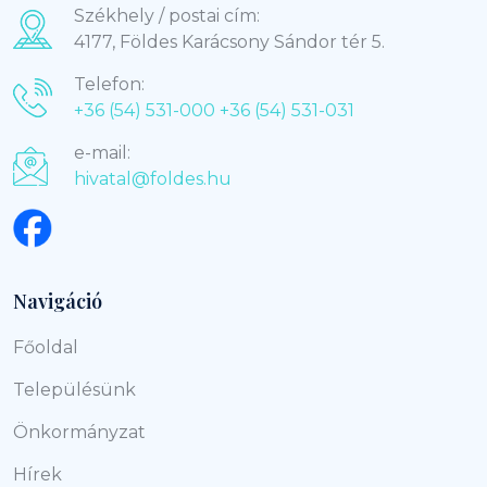
Székhely / postai cím:
4177, Földes Karácsony Sándor tér 5.
Telefon:
+36 (54) 531-000
+36 (54) 531-031
e-mail:
hivatal@foldes.hu
Navigáció
Főoldal
Településünk
Önkormányzat
Hírek