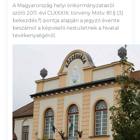
A Magyarország helyi önkormányzatairól
szóló 2011. évi CLXXXIX. törvény Mötv. 81.§ (3)
bekezdés f) pontja alapján a jegyző évente
beszámol a képviselő-testületnek a hivatal
tevékenységéről.