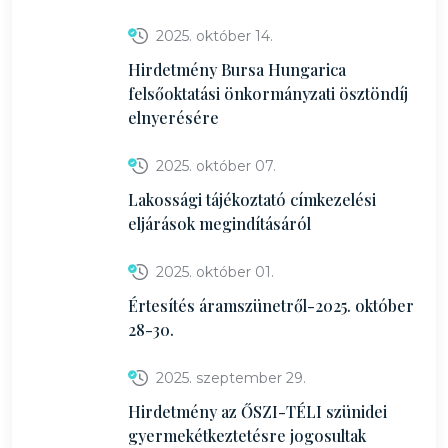
2025. október 14.
Hirdetmény Bursa Hungarica
felsőoktatási önkormányzati ösztöndíj
elnyerésére
2025. október 07.
Lakossági tájékoztató címkezelési
eljárások megindításáról
2025. október 01.
Értesítés áramszünetről-2025. október
28-30.
2025. szeptember 29.
Hirdetmény az ŐSZI-TÉLI szünidei
gyermekétkeztetésre jogosultak