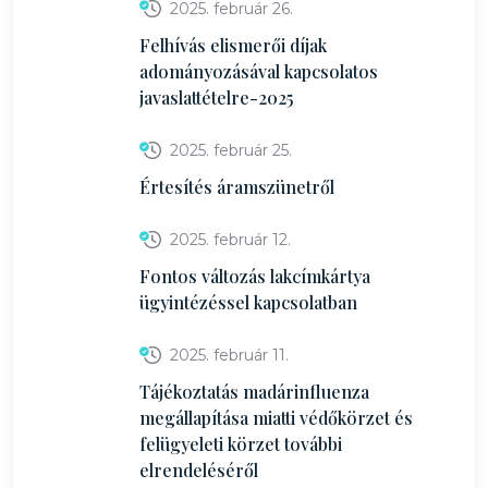
2025. február 26.
Felhívás elismerői díjak
adományozásával kapcsolatos
javaslattételre-2025
2025. február 25.
Értesítés áramszünetről
2025. február 12.
Fontos változás lakcímkártya
ügyintézéssel kapcsolatban
2025. február 11.
Tájékoztatás madárinfluenza
megállapítása miatti védőkörzet és
felügyeleti körzet további
elrendeléséről