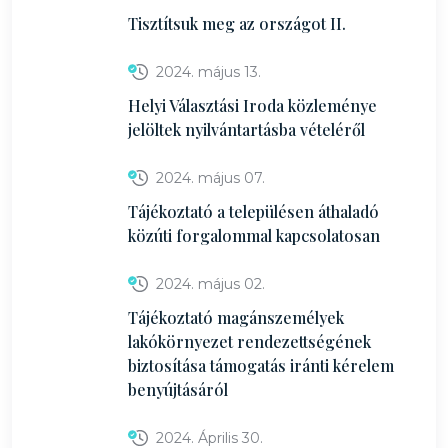
Tisztítsuk meg az országot II.
2024. május 13.
Helyi Választási Iroda közleménye
jelöltek nyilvántartásba vételéről
2024. május 07.
Tájékoztató a településen áthaladó
közúti forgalommal kapcsolatosan
2024. május 02.
Tájékoztató magánszemélyek
lakókörnyezet rendezettségének
biztosítása támogatás iránti kérelem
benyújtásáról
2024. Április 30.