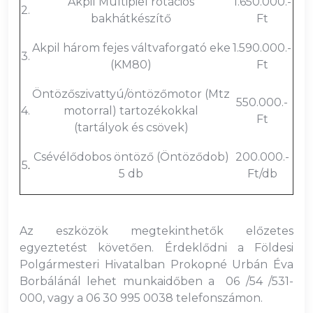
Akpil Multipiel rotációs
1.650.000.-
2.
bakhátkészítő
Ft
Akpil három fejes váltvaforgató eke
1.590.000.-
3.
(KM80)
Ft
Öntözőszivattyú/öntözőmotor (Mtz
550.000.-
4.
motorral) tartozékokkal
Ft
(tartályok és csövek)
Csévélődobos öntöző (Öntöződob)
200.000.-
5
.
5 db
Ft/db
Az eszközök megtekinthetők előzetes
egyeztetést követően. Érdeklődni a Földesi
Polgármesteri Hivatalban Prokopné Urbán Éva
Borbálánál lehet munkaidőben a 06 /54 /531-
000, vagy a 06 30 995 0038 telefonszámon.