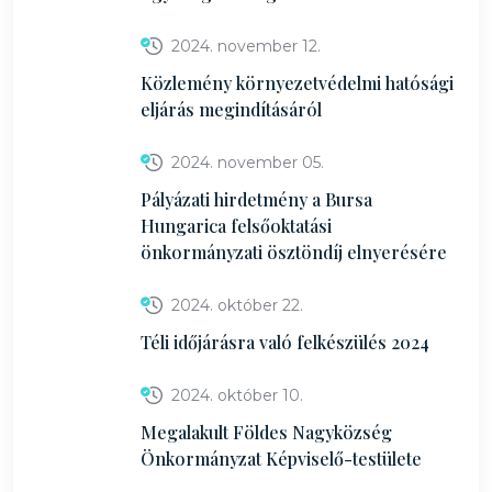
2024. november 12.
Közlemény környezetvédelmi hatósági
eljárás megindításáról
2024. november 05.
Pályázati hirdetmény a Bursa
Hungarica felsőoktatási
önkormányzati ösztöndíj elnyerésére
2024. október 22.
Téli időjárásra való felkészülés 2024
2024. október 10.
Megalakult Földes Nagyközség
Önkormányzat Képviselő-testülete