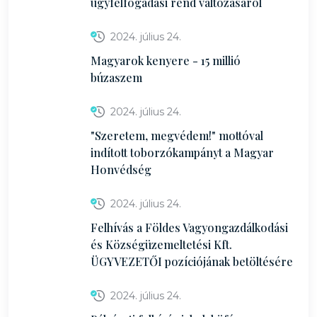
ügyfélfogadási rend változásáról
2024. július 24.
Magyarok kenyere - 15 millió
búzaszem
2024. július 24.
"Szeretem, megvédem!" mottóval
indított toborzókampányt a Magyar
Honvédség
2024. július 24.
Felhívás a Földes Vagyongazdálkodási
és Községüzemeltetési Kft.
ÜGYVEZETŐI pozíciójának betöltésére
2024. július 24.