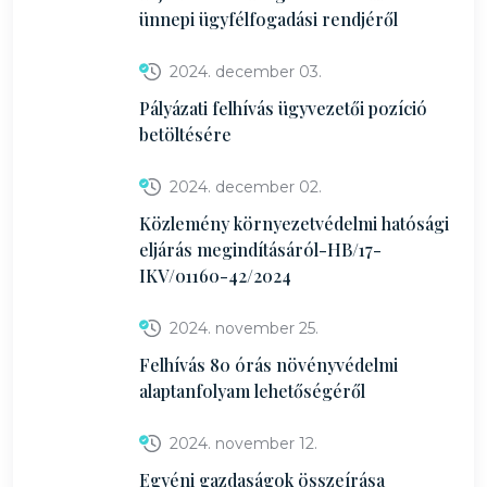
ünnepi ügyfélfogadási rendjéről
2024. december 03.
Pályázati felhívás ügyvezetői pozíció
betöltésére
2024. december 02.
Közlemény környezetvédelmi hatósági
eljárás megindításáról-HB/17-
IKV/01160-42/2024
2024. november 25.
Felhívás 80 órás növényvédelmi
alaptanfolyam lehetőségéről
2024. november 12.
Egyéni gazdaságok összeírása