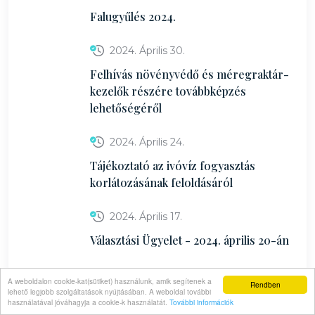
Falugyűlés 2024.
2024. Április 30.
Felhívás növényvédő és méregraktár-
kezelők részére továbbképzés
lehetőségéről
2024. Április 24.
Tájékoztató az ivóvíz fogyasztás
korlátozásának feloldásáról
2024. Április 17.
Választási Ügyelet - 2024. április 20-án
2024. Április 16.
A weboldalon cookie-kat(sütiket) használunk, amik segítenek a
Rendben
lehető legjobb szolgáltatások nyújtásában. A weboldal további
Menetrend egyeztetés
használatával jóváhagyja a cookie-k használatát.
További információk