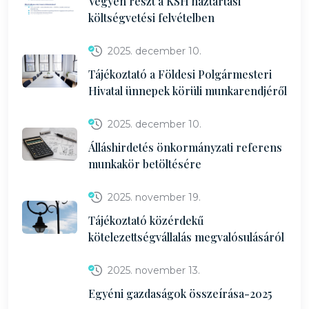
Vegyen részt a KSH háztartási
költségvetési felvételben
2025. december 10.
Tájékoztató a Földesi Polgármesteri
Hivatal ünnepek körüli munkarendjéről
2025. december 10.
Álláshirdetés önkormányzati referens
munkakör betöltésére
2025. november 19.
Tájékoztató közérdekű
kötelezettségvállalás megvalósulásáról
2025. november 13.
Egyéni gazdaságok összeírása-2025