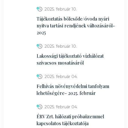
2025. február 10.
Tájékoztatás bölcsőde/óvoda nyári
nyitva tartási rendjének változásáról-
2025
2025. február 10.
Lakossági tájékoztató vízhálózat
szivacsos mosatásáról
2025. február 04.
Felhívás növényvédelmi tanfolyam
lehetőségére- 2025. február
2025. február 04.
ÉRV Zrt. hálózati próbaüzemmel
kapcsolatos tájékoztatója