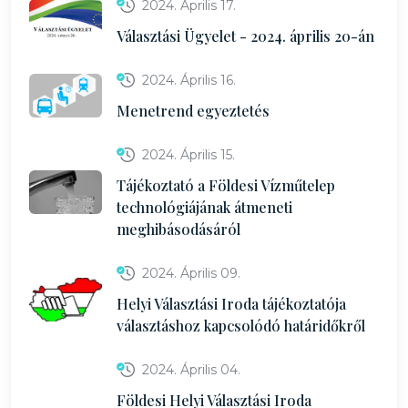
2024. Április 17.
Választási Ügyelet - 2024. április 20-án
2024. Április 16.
Menetrend egyeztetés
2024. Április 15.
Tájékoztató a Földesi Vízműtelep
technológiájának átmeneti
meghibásodásáról
2024. Április 09.
Helyi Választási Iroda tájékoztatója
választáshoz kapcsolódó határidőkről
2024. Április 04.
Földesi Helyi Választási Iroda