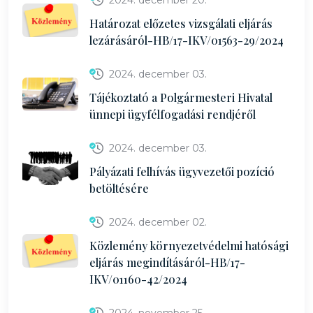
2024. december 20.
Határozat előzetes vizsgálati eljárás
lezárásáról-HB/17-IKV/01563-29/2024
2024. december 03.
Tájékoztató a Polgármesteri Hivatal
ünnepi ügyfélfogadási rendjéről
2024. december 03.
Pályázati felhívás ügyvezetői pozíció
betöltésére
2024. december 02.
Közlemény környezetvédelmi hatósági
eljárás megindításáról-HB/17-
IKV/01160-42/2024