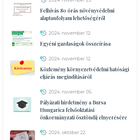
2024. november 25.
Felhívás 80 órás növényvédelmi
alaptanfolyam lehetőségéről
2024. november 12.
Egyéni gazdaságok összeírása
2024. november 12.
Közlemény környezetvédelmi hatósági
eljárás megindításáról
2024. november 05.
Pályázati hirdetmény a Bursa
Hungarica felsőoktatási
önkormányzati ösztöndíj elnyerésére
2024. október 22.