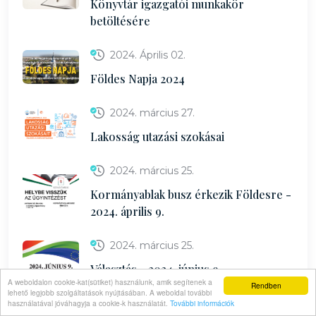
Könyvtár igazgatói munkakör
betöltésére
2024. Április 02.
Földes Napja 2024
2024. március 27.
Lakosság utazási szokásai
2024. március 25.
Kormányablak busz érkezik Földesre -
2024. április 9.
2024. március 25.
Választás - 2024. június 9.
A weboldalon cookie-kat(sütiket) használunk, amik segítenek a
Rendben
lehető legjobb szolgáltatások nyújtásában. A weboldal további
2024. március 22.
használatával jóváhagyja a cookie-k használatát.
További információk