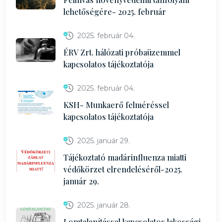
lehetőségére- 2025. február
2025. február 04.
ÉRV Zrt. hálózati próbaüzemmel
kapcsolatos tájékoztatója
2025. február 04.
KSH- Munkaerő felméréssel
kapcsolatos tájékoztatója
2025. január 29.
Tájékoztató madárinfluenza miatti
védőkörzet elrendeléséről-2025.
január 29.
2025. január 28.
Lomtalanítással kapcsolatos lakossági