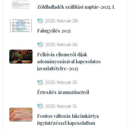
Zöldhulladék szállítási naptár-2025. I.
2025. február 28.
Falugyűlés 2025
2025. február 26.
Felhívás elismerői díjak
adományozásával kapcsolatos
javaslattételre-2025
2025. február 25.
Értesítés áramszünetről
2025. február 12.
Fontos változás lakcímkártya
ügyintézéssel kapcsolatban