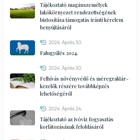
Tájékoztató magánszemélyek
lakókörnyezet rendezettségének
biztosítása támogatás iránti kérelem
benyújtásáról
2024. Április 30.
Falugyűlés 2024.
2024. Április 30.
Felhívás növényvédő és méregraktár-
kezelők részére továbbképzés
lehetőségéről
2024. Április 24.
Tájékoztató az ivóvíz fogyasztás
korlátozásának feloldásáról