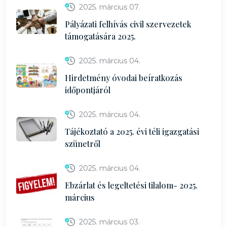
2025. március 07.
Pályázati felhívás civil szervezetek
támogatására 2025.
2025. március 04.
Hirdetmény óvodai beíratkozás
időpontjáról
2025. március 04.
Tájékoztató a 2025. évi téli igazgatási
szünetről
2025. március 04.
Ebzárlat és legeltetési tilalom- 2025.
március
2025. március 03.