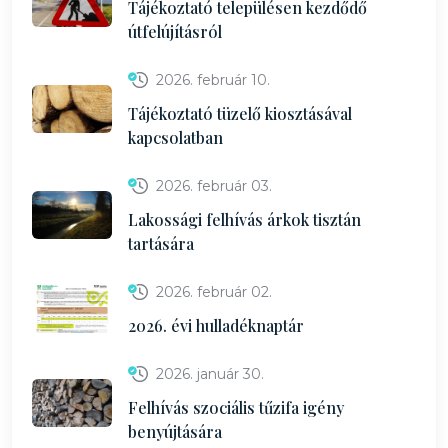
Tájékoztató településen kezdődő
útfelújításról
2026. február 10.
Tájékoztató tüzelő kiosztásával
kapcsolatban
2026. február 03.
Lakossági felhívás árkok tisztán
tartására
2026. február 02.
2026. évi hulladéknaptár
2026. január 30.
Felhívás szociális tűzifa igény
benyújtására