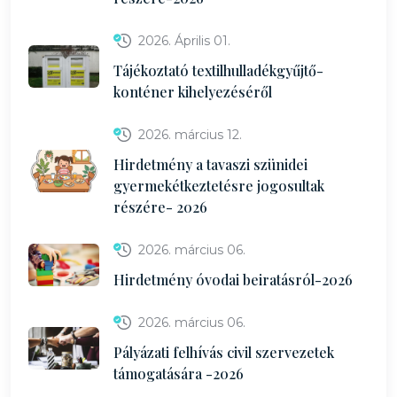
2026. Április 01.
Tájékoztató textilhulladékgyűjtő-
konténer kihelyezéséről
2026. március 12.
Hirdetmény a tavaszi szünidei
gyermekétkeztetésre jogosultak
részére- 2026
2026. március 06.
Hirdetmény óvodai beiratásról-2026
2026. március 06.
Pályázati felhívás civil szervezetek
támogatására -2026