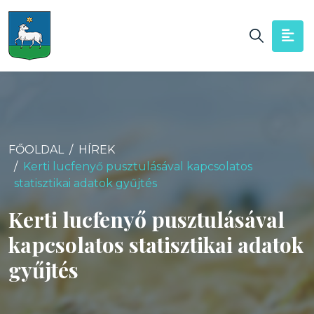
FŐOLDAL
HÍREK
Kerti lucfenyő pusztulásával kapcsolatos
statisztikai adatok gyűjtés
Kerti lucfenyő pusztulásával
kapcsolatos statisztikai adatok
gyűjtés