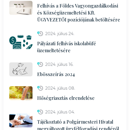
Felhívás a Földes Vagyongazdálkodási
és Községüzemeltetési Kft.
ÜGYVEZETŐI pozíciójának betöltésére
2024. július 24.
Pályázati felhívás iskolabüfé
üzemeltetésére
2024. július 16.
Ebösszeírás 2024
2024. július 08.
Hőségriasztás elrendelése
2024. július 04.
Tájékoztató a Polgármesteri Hivatal
megváltozott ügyfélfogadási rendjéről