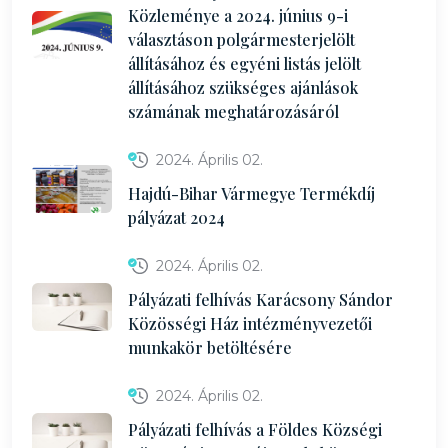
Közleménye a 2024. június 9-i
választáson polgármesterjelölt
állításához és egyéni listás jelölt
állításához szükséges ajánlások
számának meghatározásáról
2024. Április 02.
Hajdú-Bihar Vármegye Termékdíj
pályázat 2024
2024. Április 02.
Pályázati felhívás Karácsony Sándor
Közösségi Ház intézményvezetői
munkakör betöltésére
2024. Április 02.
Pályázati felhívás a Földes Községi