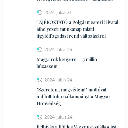
2024. július 31.
TÁJÉKOZTATÓ a Polgármesteri Hivatal
áthelyezett munkanap miatti
ügyfélfogadási rend változásáról
2024. július 24.
Magyarok kenyere - 15 millió
búzaszem
2024. július 24.
"Szeretem, megvédem!" mottóval
indított toborzókampányt a Magyar
Honvédség
2024. július 24.
Felhívás a Földes Vagyongazdálkodási