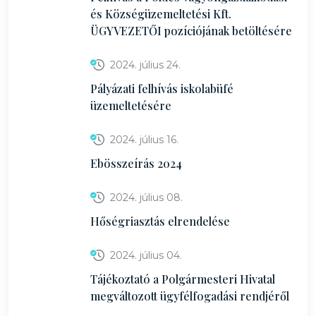
és Községüzemeltetési Kft.
ÜGYVEZETŐI pozíciójának betöltésére
2024. július 24.
Pályázati felhívás iskolabüfé
üzemeltetésére
2024. július 16.
Ebösszeírás 2024
2024. július 08.
Hőségriasztás elrendelése
2024. július 04.
Tájékoztató a Polgármesteri Hivatal
megváltozott ügyfélfogadási rendjéről