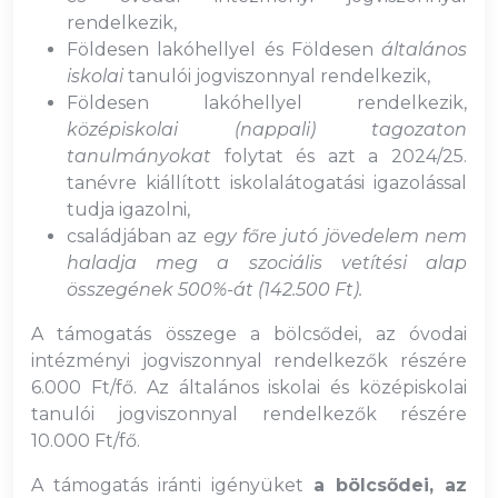
rendelkezik,
Földesen lakóhellyel és Földesen
általános
iskolai
tanulói jogviszonnyal rendelkezik,
Földesen lakóhellyel rendelkezik,
középiskolai (nappali) tagozaton
tanulmányokat
folytat és azt a 2024/25.
tanévre kiállított iskolalátogatási igazolással
tudja igazolni,
családjában az
egy főre jutó jövedelem nem
haladja meg a szociális vetítési alap
összegének 500%-át (142.500 Ft).
A támogatás összege a bölcsődei, az óvodai
intézményi jogviszonnyal rendelkezők részére
6.000 Ft/fő. Az általános iskolai és középiskolai
tanulói jogviszonnyal rendelkezők részére
10.000 Ft/fő.
A támogatás iránti igényüket
a bölcsődei, az