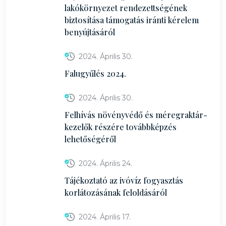
lakókörnyezet rendezettségének
biztosítása támogatás iránti kérelem
benyújtásáról
2024. Április 30.
Falugyűlés 2024.
2024. Április 30.
Felhívás növényvédő és méregraktár-
kezelők részére továbbképzés
lehetőségéről
2024. Április 24.
Tájékoztató az ivóvíz fogyasztás
korlátozásának feloldásáról
2024. Április 17.