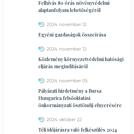
Felhívás 80 órás növényvédelmi
alaptanfolyam lehetőségéről
2024. november 12.
Egyéni gazdaságok összeírása
2024. november 12.
Közlemény környezetvédelmi hatósági
eljárás megindításáról
2024. november 05.
Pályázati hirdetmény a Bursa
Hungarica felsőoktatási
önkormányzati ösztöndíj elnyerésére
2024. október 22.
Téli időjárásra való felkészülés 2024