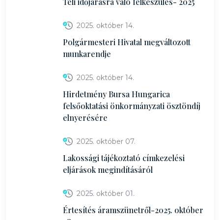
Téli időjárásra való felkészülés- 2025
2025. október 14.
Polgármesteri Hivatal megváltozott
munkarendje
2025. október 14.
Hirdetmény Bursa Hungarica
felsőoktatási önkormányzati ösztöndíj
elnyerésére
2025. október 07.
Lakossági tájékoztató címkezelési
eljárások megindításáról
2025. október 01.
Értesítés áramszünetről-2025. október