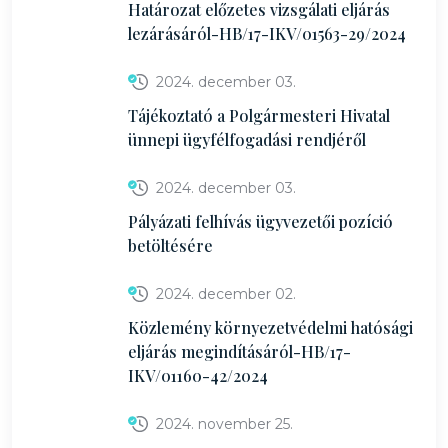
Határozat előzetes vizsgálati eljárás
lezárásáról-HB/17-IKV/01563-29/2024
2024. december 03.
Tájékoztató a Polgármesteri Hivatal
ünnepi ügyfélfogadási rendjéről
2024. december 03.
Pályázati felhívás ügyvezetői pozíció
betöltésére
2024. december 02.
Közlemény környezetvédelmi hatósági
eljárás megindításáról-HB/17-
IKV/01160-42/2024
2024. november 25.