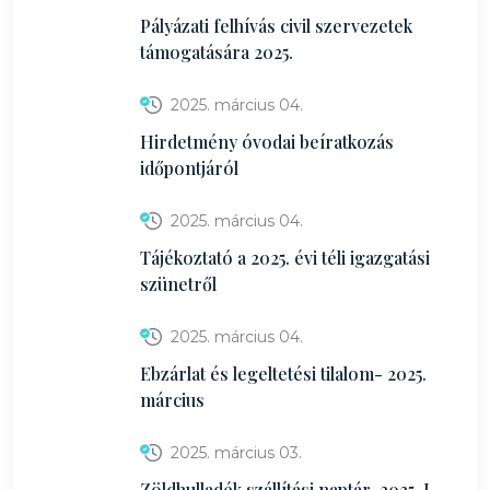
Pályázati felhívás civil szervezetek
támogatására 2025.
2025. március 04.
Hirdetmény óvodai beíratkozás
időpontjáról
2025. március 04.
Tájékoztató a 2025. évi téli igazgatási
szünetről
2025. március 04.
Ebzárlat és legeltetési tilalom- 2025.
március
2025. március 03.
Zöldhulladék szállítási naptár-2025. I.