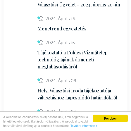
Választási Ügyelet - 2024. április 20-án
2024. Április 16.
Menetrend egyeztetés
2024. Április 15.
Tájékoztató a Földesi Vízműtelep
technológiájának átmeneti
meghibásodásáról
2024. Április 09.
Helyi Választási Iroda tájékoztatója
választáshoz kapcsolódó határidőkről
2024. Április 04.
A weboldalon cookie-kat(sütiket) használunk, amik segítenek a
Rendben
Földesi Helyi Választási Iroda
lehető legjobb szolgáltatások nyújtásában. A weboldal további
használatával jóváhagyja a cookie-k használatát.
További információk
Közleménye a 2024. június 9-i