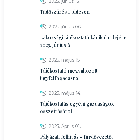
2025. június 13.
Tüdőszűrés Földesen
2025. június 06.
Lakossági tájékoztató kánikula idejére-
2025. június 6.
2025. május 15.
Tájékoztató megváltozott
ügyfélfogadásról
2025. május 14.
Tájékoztatás egyéni gazdaságok
összeírásáról
2025. Április 01.
Pályázati felhívás - fürdővezetői