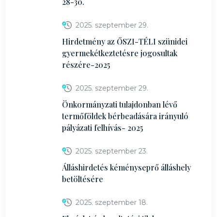
28-30.
2025. szeptember 29.
Hirdetmény az ŐSZI-TÉLI szünidei
gyermekétkeztetésre jogosultak
részére-2025
2025. szeptember 29.
Önkormányzati tulajdonban lévő
termőföldek bérbeadására irányuló
pályázati felhívás- 2025
2025. szeptember 23.
Álláshirdetés kéményseprő álláshely
betöltésére
2025. szeptember 18.