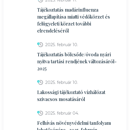
2025. február 11.
Tájékoztatás madárinfluenza
megállapítása miatti védőkörzet és
felügyeleti körzet további
elrendeléséről
2025. február 10.
Tájékoztatás bölcsőde/óvoda nyári
nyitva tartási rendjének változásáról-
2025
2025. február 10.
Lakossági tájékoztató vízhálózat
szivacsos mosatásáról
2025. február 04.
Felhívás növényvédelmi tanfolyam
lehetőségére- 2025. február