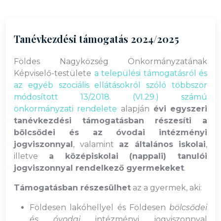
Tanévkezdési támogatás 2024/2025
Földes Nagyközség Önkormányzatának
Képviselő-testülete
a települési támogatásról és
az egyéb szociális ellátásokról szóló többször
módosított 13/2018. (VI.29.) számú
önkormányzati rendelete
alapján
évi egyszeri
tanévkezdési támogatásban részesíti a
bölcsődei és az óvodai intézményi
jogviszonnyal
, valamint
az általános iskolai
,
illetve
a középiskolai (nappali) tanulói
jogviszonnyal rendelkező gyermekeket
.
Támogatásban részesülhet
az a gyermek, aki:
Földesen lakóhellyel és Földesen
bölcsődei
és óvodai
intézményi jogviszonnyal