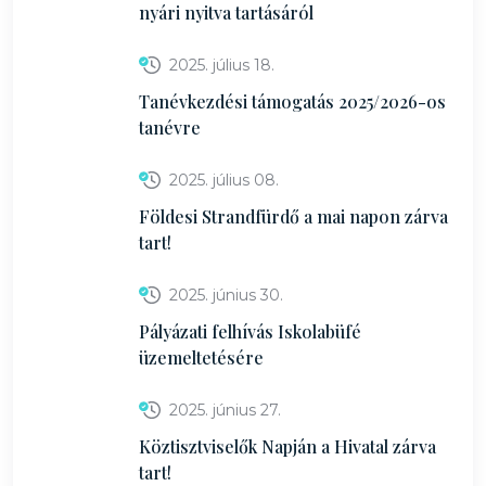
nyári nyitva tartásáról
2025. július 18.
Tanévkezdési támogatás 2025/2026-os
tanévre
2025. július 08.
Földesi Strandfürdő a mai napon zárva
tart!
2025. június 30.
Pályázati felhívás Iskolabüfé
üzemeltetésére
2025. június 27.
Köztisztviselők Napján a Hivatal zárva
tart!