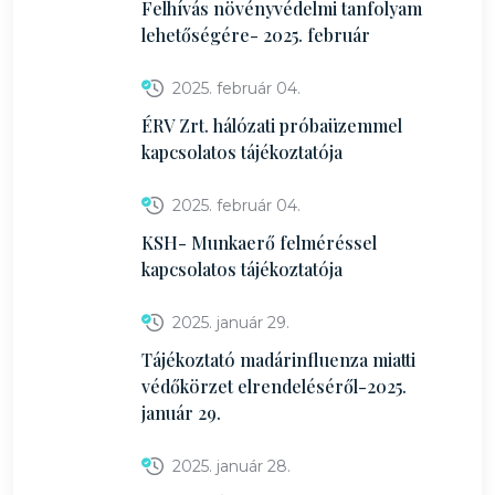
Felhívás növényvédelmi tanfolyam
lehetőségére- 2025. február
2025. február 04.
ÉRV Zrt. hálózati próbaüzemmel
kapcsolatos tájékoztatója
2025. február 04.
KSH- Munkaerő felméréssel
kapcsolatos tájékoztatója
2025. január 29.
Tájékoztató madárinfluenza miatti
védőkörzet elrendeléséről-2025.
január 29.
2025. január 28.