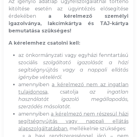
Az igénylő adatlap ügyfélszolgálatnál történő
kitöltése esetén az ügyintézés elősegítése
érdekében
a kérelmező személyi
igazolványa, lakcímkártya és TAJ-kártya
bemutatása szükséges!
A kérelemhez csatolni kell:
az önkormányzati vagy egyházi fenntartású
szociális
szolgáltató igazolását a házi
segítségnyújtás vagy a nappali ellátás
igénybe vételéről.
amennyiben
a kérelmező nem az ingatlan
tulajdonosa,
csatolja
az ingatlan
használatát igazoló megállapodás,
szerződés másolatát
.
amennyiben
a kérelmező nem részesül házi
segítségnyújtás vagy nappali ellátás
alapszolgáltatásban
, mellékelnie szükséges:
a havi rendszerességgel járó
– nem