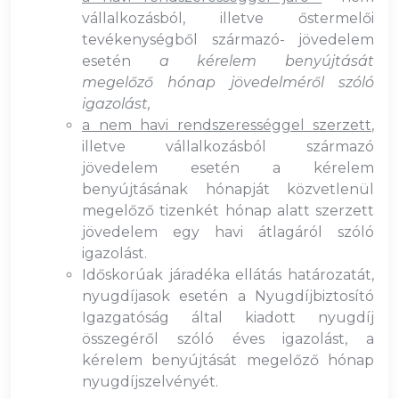
vállalkozásból, illetve őstermelői
tevékenységből származó- jövedelem
esetén
a kérelem benyújtását
megelőző hónap jövedelméről szóló
igazolást,
a nem havi rendszerességgel szerzett
,
illetve vállalkozásból származó
jövedelem esetén a kérelem
benyújtásának hónapját közvetlenül
megelőző tizenkét hónap alatt szerzett
jövedelem egy havi átlagáról szóló
igazolást.
Időskorúak járadéka ellátás határozatát,
nyugdíjasok esetén a Nyugdíjbiztosító
Igazgatóság által kiadott nyugdíj
összegéről szóló éves igazolást, a
kérelem benyújtását megelőző hónap
nyugdíjszelvényét.