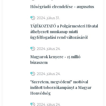
Hőségriadó elrendelése - augusztus
2024. július 31.
TÁJÉKOZTATÓ a Polgármesteri Hivatal
áthelyezett munkanap miatti
ügyfélfogadási rend változásáról
2024. július 24.
Magyarok kenyere - 15 millió
búzaszem
2024. július 24.
"Szeretem, megvédem!" mottóval
indított toborzókampányt a Magyar
Honvédség
2024. július 24.