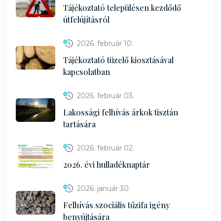
Tájékoztató településen kezdődő
útfelújításról
2026. február 10.
Tájékoztató tüzelő kiosztásával
kapcsolatban
2026. február 03.
Lakossági felhívás árkok tisztán
tartására
2026. február 02.
2026. évi hulladéknaptár
2026. január 30.
Felhívás szociális tűzifa igény
benyújtására