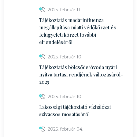
2025. február 11.
Tájékoztatás madárinfluenza
megállapítása miatti védőkörzet és
felügyeleti körzet további
elrendeléséről
2025. február 10.
Tájékoztatás bölcsőde/óvoda nyári
nyitva tartási rendjének változásáról-
2025
2025. február 10.
Lakossági tájékoztató vízhálózat
szivacsos mosatásáról
2025. február 04.