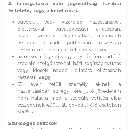
A támogatásra való jogosultság további
feltétele, hogy a kérelmező:
egyedül, vagy kizárólag házastársával,
élettársával, fogyatékossági ellátásban,
vakok személyi járadékában, magasabb
összegű családi pótlékban részesülő
testvérével, gyermekével él együtt
és
az önkormányzati vagy egyházi fenntartású
szociális szolgáltatónál házi segítségnyújtás
vagy idősek nappali ellátása ellátásban
részesül,
vagy
65 éven felüli személy akinek a
háztartásában az egy főre jutó jövedelem
nem haladja meg a szociális vetítési alap
összegének 400%-át, egyedül élő esetében
500%-át.
Szükséges okiratok