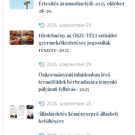
Értesítés áramszünetről-2025. október
28-30.
2025. szeptember 29.
Hirdetmény az ŐSZI-TÉLI szünidei
gyermekétkeztetésre jogosultak
részére-2025
2025. szeptember 29.
Önkormányzati tulajdonban lévő
termőföldek bérbeadására irányuló
pályázati felhívás- 2025
2025. szeptember 23.
Álláshirdetés kéményseprő álláshely
betöltésére