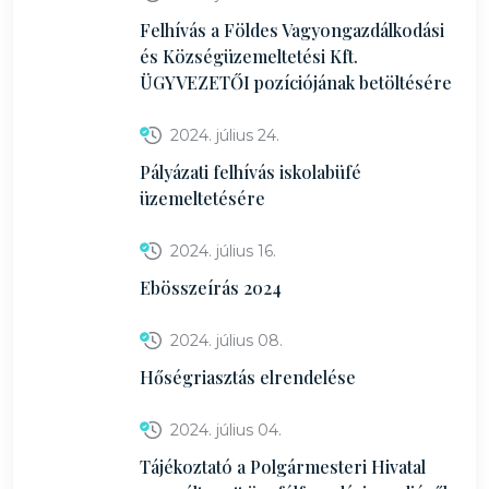
Felhívás a Földes Vagyongazdálkodási
és Községüzemeltetési Kft.
ÜGYVEZETŐI pozíciójának betöltésére
2024. július 24.
Pályázati felhívás iskolabüfé
üzemeltetésére
2024. július 16.
Ebösszeírás 2024
2024. július 08.
Hőségriasztás elrendelése
2024. július 04.
Tájékoztató a Polgármesteri Hivatal