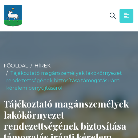
FŐOLDAL
HÍREK
Tájékoztató magánszemélyek lakókörnyezet
rendezettségének biztosítása támogatás iránti
kérelem benyújtásáról
Tájékoztató magánszemélyek
lakókörnyezet
rendezettségének biztosítása
támogatás iránti kérelem