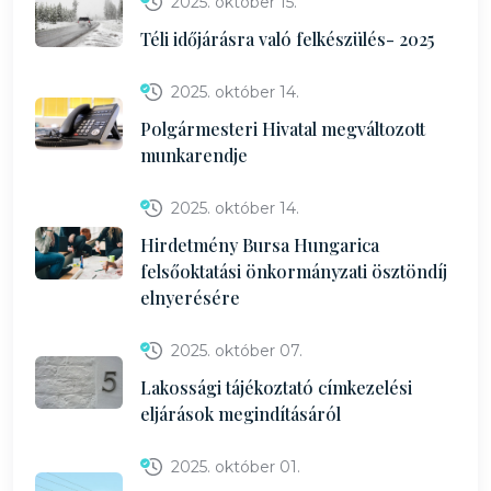
2025. október 15.
Téli időjárásra való felkészülés- 2025
2025. október 14.
Polgármesteri Hivatal megváltozott
munkarendje
2025. október 14.
Hirdetmény Bursa Hungarica
felsőoktatási önkormányzati ösztöndíj
elnyerésére
2025. október 07.
Lakossági tájékoztató címkezelési
eljárások megindításáról
2025. október 01.