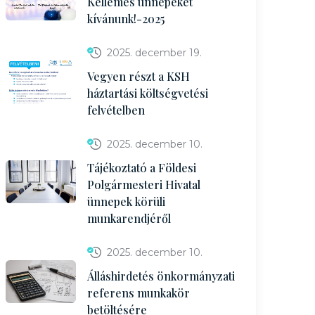
Kellemes ünnepeket
kívánunk!-2025
2025. december 19.
Vegyen részt a KSH
háztartási költségvetési
felvételben
2025. december 10.
Tájékoztató a Földesi
Polgármesteri Hivatal
ünnepek körüli
munkarendjéről
2025. december 10.
Álláshirdetés önkormányzati
referens munkakör
betöltésére