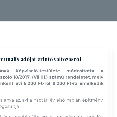
nális adóját érintő változásról
nak Képviselő-testülete módosította a
ló 18/2017. (VII.01.) számú rendeletét, mely
ként évi 5.000 Ft-ról 8.000 Ft-ra emelkedik
nya az, aki a naptári év első napján építmény,
ogosultja.
éget érintő változásokat (pl. adásvétel, öröklés,