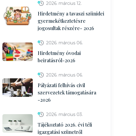
2026. március 12.
Hirdetmény a tavaszi szünidei
gyermekétkeztetésre
jogosultak részére- 2026
2026. március 06.
Hirdetmény óvodai
beiratásról-2026
2026. március 06.
Pályázati felhívás civil
szervezetek támogatására
-2026
2026. március 03.
Tájékoztató 2026. évi téli
igazgatási szünetről