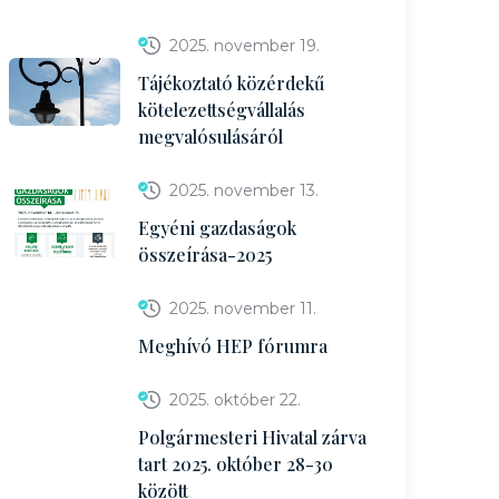
2025. november 19.
Tájékoztató közérdekű
kötelezettségvállalás
megvalósulásáról
2025. november 13.
Egyéni gazdaságok
összeírása-2025
2025. november 11.
Meghívó HEP fórumra
2025. október 22.
Polgármesteri Hivatal zárva
tart 2025. október 28-30
között