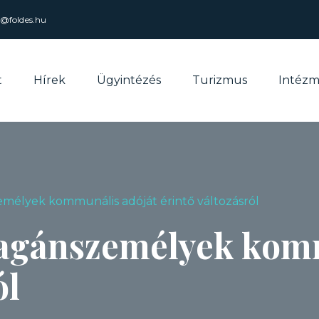
l@foldes.hu
t
Hírek
Ügyintézés
Turizmus
Intéz
mélyek kommunális adóját érintő változásról
magánszemélyek kom
ól