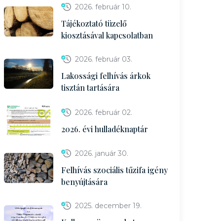
2026. február 10.
Tájékoztató tüzelő
kiosztásával kapcsolatban
2026. február 03.
Lakossági felhívás árkok
tisztán tartására
2026. február 02.
2026. évi hulladéknaptár
2026. január 30.
Felhívás szociális tűzifa igény
benyújtására
2025. december 19.