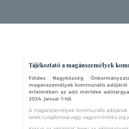
Tájékoztató a magánszemélyek kommu
Földes Nagyközség Önkormányzatá
magánszemélyek kommunális adójáról szó
értelmében az adó mértéke adótárgyan
2024. január 1-től.
A magánszemélyek kommunális adójának ala
telek tulajdonosa vagy vagyoni értékű jog j
Kérjük az adózókat, hogy az adókötelezetts