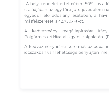
A helyi rendelet értelmében 50% -os adó
családjában az egy főre jutó jövedelem nem é
egyedül élő adóalany esetében, a havi j
másfélszeresét, a 42.750,-Ft-ot.
A kedvezmény megállapítására irán
Polgármesteri Hivatal Ügyfélszolgálatán. (Fö
A kedvezmény iránti kérelmet az adóalany
időszakban van lehetősége benyújtani, melyh