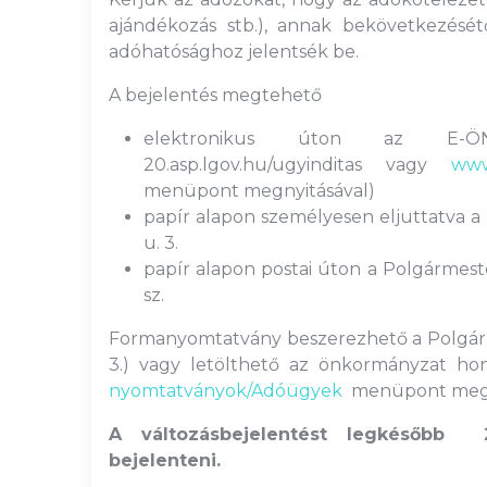
ajándékozás stb.), annak bekövetkezésé
adóhatósághoz jelentsék be.
A bejelentés megtehető
elektronikus úton az E-ÖN
20.asp.lgov.hu/ugyinditas vagy
www
menüpont megnyitásával)
papír alapon személyesen eljuttatva a 
u. 3.
papír alapon postai úton a Polgármester
sz.
Formanyomtatvány beszerezhető a Polgármes
3.) vagy letölthető az önkormányzat ho
nyomtatványok/Adóügyek
menüpont megny
A változásbejelentést legkésőbb 2
bejelenteni.