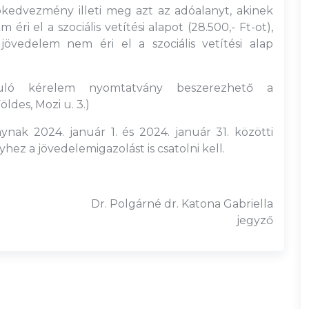
kedvezmény illeti meg azt az adóalanyt, akinek
ri el a szociális vetítési alapot (28.500,- Ft-ot),
övedelem nem éri el a szociális vetítési alap
yuló kérelem nyomtatvány beszerezhető a
ldes, Mozi u. 3.)
nak 2024. január 1. és 2024. január 31. közötti
ez a jövedelemigazolást is csatolni kell.
Dr. Polgárné dr. Katona Gabriella
jegyző