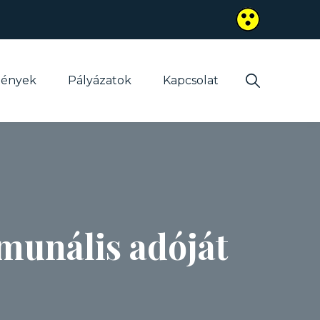
mények
Pályázatok
Kapcsolat
munális adóját