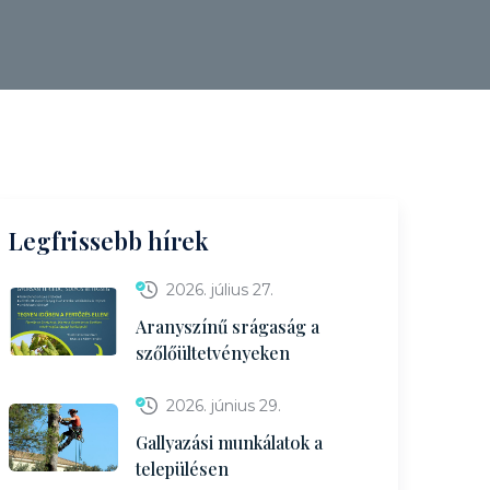
Legfrissebb hírek
2026. július 27.
Aranyszínű srágaság a
szőlőültetvényeken
2026. június 29.
Gallyazási munkálatok a
településen