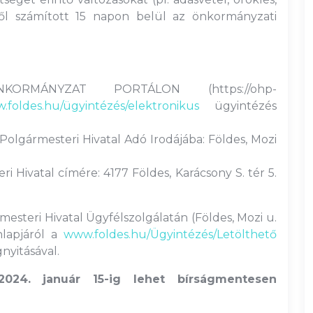
től számított 15 napon belül az önkormányzati
KORMÁNYZAT PORTÁLON (https://ohp-
.foldes.hu/ügyintézés/elektronikus
ügyintézés
Polgármesteri Hivatal Adó Irodájába: Földes, Mozi
i Hivatal címére: 4177 Földes, Karácsony S. tér 5.
teri Hivatal Ügyfélszolgálatán (Földes, Mozi u.
nlapjáról a
www.foldes.hu/Ügyintézés/Letölthető
itásával.
024. január 15-ig lehet bírságmentesen