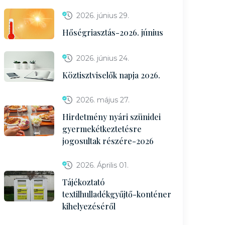
2026. június 29.
Hőségriasztás-2026. június
2026. június 24.
Köztisztviselők napja 2026.
2026. május 27.
Hirdetmény nyári szünidei
gyermekétkeztetésre
jogosultak részére-2026
2026. Április 01.
Tájékoztató
textilhulladékgyűjtő-konténer
kihelyezéséről