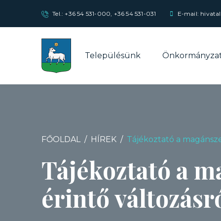
Tel.:
+36 54 531-000
,
+36 54 531-031
E-mail: hivata
Településünk
Önkormányza
FŐOLDAL
HÍREK
Tájékoztató a magánsze
Tájékoztató a 
érintő változásr