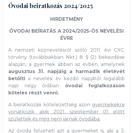
Óvodai beiratkozás 2024/2025
HIRDETMÉNY
ÓVODAI BEÍRATÁS A 2024/2025-ÖS NEVELÉSI
ÉVRE
A nemzeti köznevelésről szóló 2011. évi CXC.
törvény (továbbiakban: Nkt.) 8. § (2) bekezdése
alapján, a gyermek abban az évben, amelynek
augusztus 31. napjáig a harmadik életévét
betölti
a nevelési év kezdő napjától legalább
napi négy órában
óvodai foglalkozáson
köteles részt venni.
A beiratkozási kötelezettség azon
gyermekekre
vonatkozik, akik 2021. szeptember 01. előtt
születtek és még nem járnak óvodába.
Az óvoda felveheti azt a gyermeket is, aki a 3.