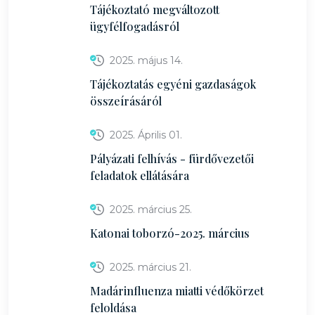
Tájékoztató megváltozott
ügyfélfogadásról
2025. május 14.
Tájékoztatás egyéni gazdaságok
összeírásáról
2025. Április 01.
Pályázati felhívás - fürdővezetői
feladatok ellátására
2025. március 25.
Katonai toborzó-2025. március
2025. március 21.
Madárinfluenza miatti védőkörzet
feloldása