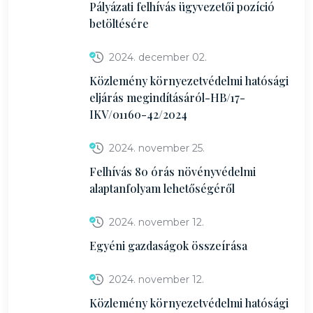
Pályázati felhívás ügyvezetői pozíció
betöltésére
2024. december 02.
Közlemény környezetvédelmi hatósági
eljárás megindításáról-HB/17-
IKV/01160-42/2024
2024. november 25.
Felhívás 80 órás növényvédelmi
alaptanfolyam lehetőségéről
2024. november 12.
Egyéni gazdaságok összeírása
2024. november 12.
Közlemény környezetvédelmi hatósági