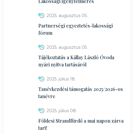
Lakossági igényfelmérés
2025. augusztus 05.
Partnerségi egyeztetés-lakossági
fórum
2025. augusztus 05.
Tájékoztatás a Kállay László Óvoda
nyári nyitva tartásáról
2025. július 18.
Tanévkezdési támogatás 2025/2026-os
tanévre
2025. július 08.
Földesi Strandfürdő a mai napon zárva
tart!