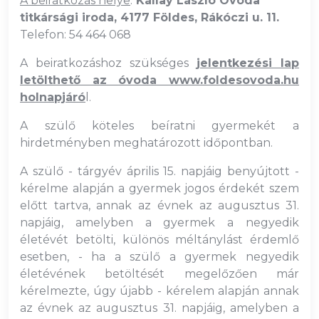
A beiratkozás helye
:
Kállay László Óvoda
titkársági iroda, 4177 Földes, Rákóczi u. 11.
Telefon: 54 464 068
A beiratkozáshoz szükséges
jelentkezési lap
letölthető az óvoda www.foldesovoda.hu
holnapjáró
l.
A szülő köteles beíratni gyermekét a
hirdetményben meghatározott időpontban.
A szülő - tárgyév április 15. napjáig benyújtott -
kérelme alapján a gyermek jogos érdekét szem
előtt tartva, annak az évnek az augusztus 31.
napjáig, amelyben a gyermek a negyedik
életévét betölti, különös méltánylást érdemlő
esetben, - ha a szülő a gyermek negyedik
életévének betöltését megelőzően már
kérelmezte, úgy újabb - kérelem alapján annak
az évnek az augusztus 31. napjáig, amelyben a