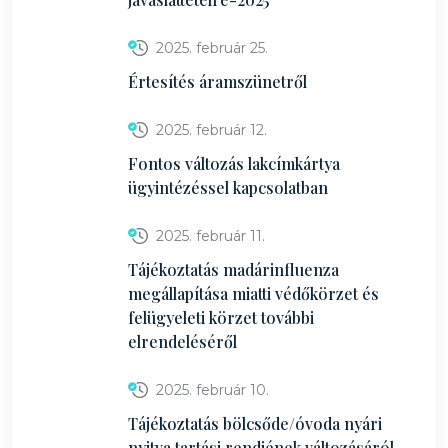
2025. február 25.
Értesítés áramszünetről
2025. február 12.
Fontos változás lakcímkártya
ügyintézéssel kapcsolatban
2025. február 11.
Tájékoztatás madárinfluenza
megállapítása miatti védőkörzet és
felügyeleti körzet további
elrendeléséről
2025. február 10.
Tájékoztatás bölcsőde/óvoda nyári
nyitva tartási rendjének változásáról-