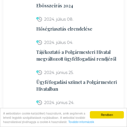
Ebösszeírás 2024
2024. július 08.
Hőségriasztás elrendelése
2024. július 04.
Tájékoztató a Polgármesteri Hivatal
megváltozott ügyfélfogadási rendjéről
2024. június 25.
Ügyféfogadási szünet a Polgármesteri
Hivatalban
2024. június 24.
Ingyenes lakossági födémszigetelés
A weboldalon cookie-kat(sütiket) használunk, amik segítenek a
Rendben
lehető legjobb szolgáltatások nyújtásában. A weboldal további
használatával jóváhagyja a cookie-k használatát.
További információk
2024. június 21.