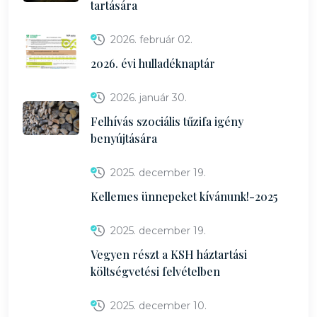
tartására
2026. február 02.
2026. évi hulladéknaptár
2026. január 30.
Felhívás szociális tűzifa igény
benyújtására
2025. december 19.
Kellemes ünnepeket kívánunk!-2025
2025. december 19.
Vegyen részt a KSH háztartási
költségvetési felvételben
2025. december 10.