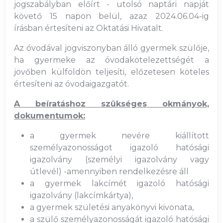
jogszabályban előírt - utolsó naptári napját
követő 15 napon belül, azaz 2024.06.04-ig
írásban értesíteni az Oktatási Hivatalt.
Az óvodával jogviszonyban álló gyermek szülője,
ha gyermeke az óvodakötelezettségét a
jövőben külföldön teljesíti, előzetesen köteles
értesíteni az óvodaigazgatót.
A beíratáshoz szükséges okmányok,
dokumentumok:
a gyermek nevére kiállított
személyazonosságot igazoló hatósági
igazolvány (személyi igazolvány vagy
útlevél) -amennyiben rendelkezésre áll
a gyermek lakcímét igazoló hatósági
igazolvány (lakcímkártya),
a gyermek születési anyakönyvi kivonata,
a szülő személyazonosságát igazoló hatósági