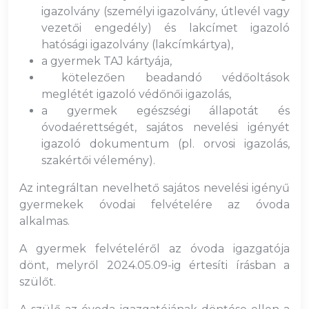
igazolvány (személyi igazolvány, útlevél vagy
vezetői engedély) és lakcímet igazoló
hatósági igazolvány (lakcímkártya),
a gyermek TAJ kártyája,
kötelezően beadandó védőoltások
meglétét igazoló védőnői igazolás,
a gyermek egészségi állapotát és
óvodaérettségét, sajátos nevelési igényét
igazoló dokumentum (pl. orvosi igazolás,
szakértői vélemény).
Az integráltan nevelhető sajátos nevelési igényű
gyermekek óvodai felvételére az óvoda
alkalmas.
A gyermek felvételéről az óvoda igazgatója
dönt, melyről 2024.05.09-ig értesíti írásban a
szülőt.