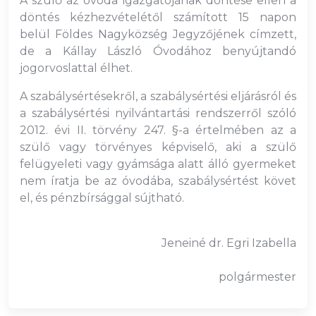
A szülő az óvoda igazgatójának döntése ellen a
döntés kézhezvételétől számított 15 napon
belül Földes Nagyközség Jegyzőjének címzett,
de a Kállay László Óvodához benyújtandó
jogorvoslattal élhet.
A szabálysértésekről, a szabálysértési eljárásról és
a szabálysértési nyilvántartási rendszerről szóló
2012. évi II. törvény 247. §-a értelmében az a
szülő vagy törvényes képviselő, aki a szülő
felügyeleti vagy gyámsága alatt álló gyermeket
nem íratja be az óvodába, szabálysértést követ
el, és pénzbírsággal sújtható.
Jeneiné dr. Egri Izabella
polgármester