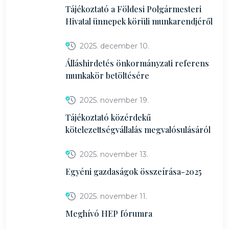
Tájékoztató a Földesi Polgármesteri
Hivatal ünnepek körüli munkarendjéről
2025. december 10.
Álláshirdetés önkormányzati referens
munkakör betöltésére
2025. november 19.
Tájékoztató közérdekű
kötelezettségvállalás megvalósulásáról
2025. november 13.
Egyéni gazdaságok összeírása-2025
2025. november 11.
Meghívó HEP fórumra