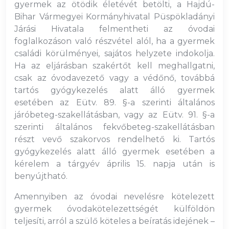
gyermek az ötödik életévét betölti, a Hajdú-
Bihar Vármegyei Kormányhivatal Püspökladányi
Járási Hivatala felmentheti az óvodai
foglalkozáson való részvétel alól, ha a gyermek
családi körülményei, sajátos helyzete indokolja.
Ha az eljárásban szakértőt kell meghallgatni,
csak az óvodavezető vagy a védőnő, továbbá
tartós gyógykezelés alatt álló gyermek
esetében az Eütv. 89. §-a szerinti általános
járóbeteg-szakellátásban, vagy az Eütv. 91. §-a
szerinti általános fekvőbeteg-szakellátásban
részt vevő szakorvos rendelhető ki. Tartós
gyógykezelés alatt álló gyermek esetében a
kérelem a tárgyév április 15. napja után is
benyújtható.
Amennyiben az óvodai nevelésre kötelezett
gyermek óvodakötelezettségét külföldön
teljesíti, arról a szülő köteles a beíratás idejének –