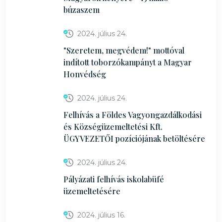
búzaszem
2024. július 24.
"Szeretem, megvédem!" mottóval
indított toborzókampányt a Magyar
Honvédség
2024. július 24.
Felhívás a Földes Vagyongazdálkodási
és Községüzemeltetési Kft.
ÜGYVEZETŐI pozíciójának betöltésére
2024. július 24.
Pályázati felhívás iskolabüfé
üzemeltetésére
2024. július 16.