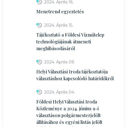
2024. Április 16.
Menetrend egyeztetés
2024. Április 15.
Tájékoztató a Földesi Vízműtelep
technológiájának átmeneti
meghibásodásáról
2024. Április 09.
Helyi Választási Iroda tájékoztatója
választáshoz kapcsolódó határidőkről
2024. Április 04.
Földesi Helyi Választási Iroda
Közleménye a 2024. június 9-i
választáson polgármesterjelölt
állításához és egyéni listás jelölt