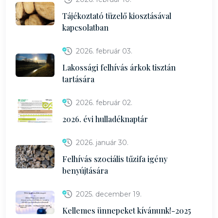
Tájékoztató tüzelő kiosztásával
kapcsolatban
2026. február 03.
Lakossági felhívás árkok tisztán
tartására
2026. február 02.
2026. évi hulladéknaptár
2026. január 30.
Felhívás szociális tűzifa igény
benyújtására
2025. december 19.
Kellemes ünnepeket kívánunk!-2025