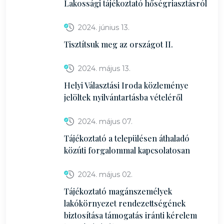
Lakossági tájékoztató hőségriasztásról
2024. június 13.
Tisztítsuk meg az országot II.
2024. május 13.
Helyi Választási Iroda közleménye
jelöltek nyilvántartásba vételéről
2024. május 07.
Tájékoztató a településen áthaladó
közúti forgalommal kapcsolatosan
2024. május 02.
Tájékoztató magánszemélyek
lakókörnyezet rendezettségének
biztosítása támogatás iránti kérelem