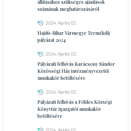
állításához szükséges ajánlások
számának meghatározásáról
2024. Április 02.
Hajdú-Bihar Vármegye Termékdíj
pályázat 2024
2024. Április 02.
Pályázati felhívás Karácsony Sándor
Közösségi Ház intézményvezetői
munkakör betöltésére
2024. Április 02.
Pályázati felhívás a Földes Községi
Könyvtár igazgatói munkakör
betöltésére
2024. Április 02.