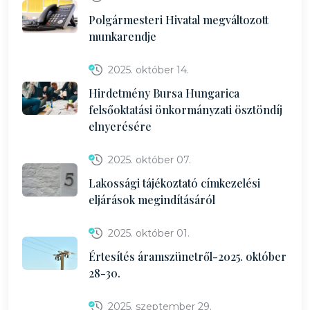
Polgármesteri Hivatal megváltozott
munkarendje
2025. október 14.
Hirdetmény Bursa Hungarica
felsőoktatási önkormányzati ösztöndíj
elnyerésére
2025. október 07.
Lakossági tájékoztató címkezelési
eljárások megindításáról
2025. október 01.
Értesítés áramszünetről-2025. október
28-30.
2025. szeptember 29.