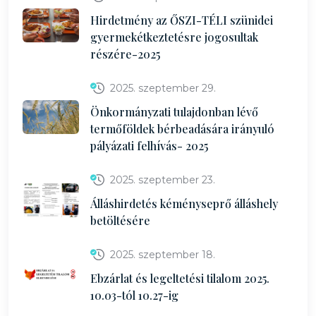
Hirdetmény az ŐSZI-TÉLI szünidei
gyermekétkeztetésre jogosultak
részére-2025
2025. szeptember 29.
Önkormányzati tulajdonban lévő
termőföldek bérbeadására irányuló
pályázati felhívás- 2025
2025. szeptember 23.
Álláshirdetés kéményseprő álláshely
betöltésére
2025. szeptember 18.
Ebzárlat és legeltetési tilalom 2025.
10.03-tól 10.27-ig