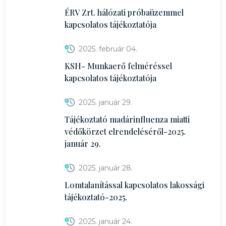
ÉRV Zrt. hálózati próbaüzemmel
kapcsolatos tájékoztatója
2025. február 04.
KSH- Munkaerő felméréssel
kapcsolatos tájékoztatója
2025. január 29.
Tájékoztató madárinfluenza miatti
védőkörzet elrendeléséről-2025.
január 29.
2025. január 28.
Lomtalanítással kapcsolatos lakossági
tájékoztató-2025.
2025. január 24.