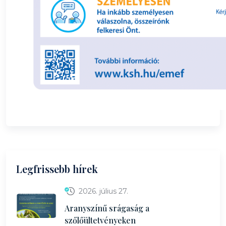
Legfrissebb hírek
2026. július 27.
Aranyszínű srágaság a
szőlőültetvényeken