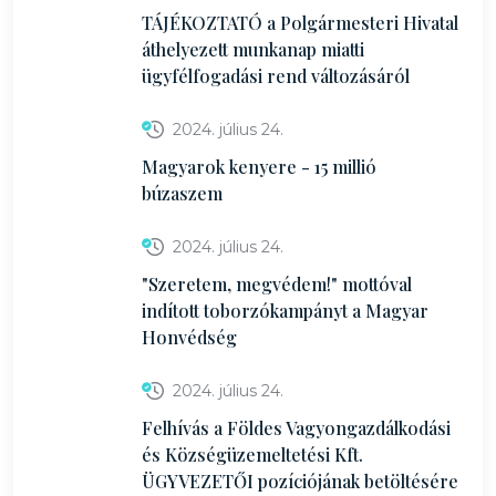
TÁJÉKOZTATÓ a Polgármesteri Hivatal
áthelyezett munkanap miatti
ügyfélfogadási rend változásáról
2024. július 24.
Magyarok kenyere - 15 millió
búzaszem
2024. július 24.
"Szeretem, megvédem!" mottóval
indított toborzókampányt a Magyar
Honvédség
2024. július 24.
Felhívás a Földes Vagyongazdálkodási
és Községüzemeltetési Kft.
ÜGYVEZETŐI pozíciójának betöltésére