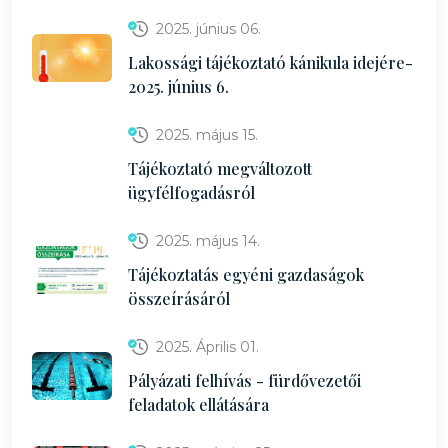
2025. június 06.
Lakossági tájékoztató kánikula idejére-
2025. június 6.
2025. május 15.
Tájékoztató megváltozott
ügyfélfogadásról
2025. május 14.
Tájékoztatás egyéni gazdaságok
összeírásáról
2025. Április 01.
Pályázati felhívás - fürdővezetői
feladatok ellátására