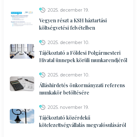
2025. december 19.
Vegyen részt a KSH háztartási
költségvetési felvételben
2025. december 10.
Tájékoztató a Földesi Polgármesteri
Hivatal ünnepek körüli munkarendjéről
2025. december 10.
Álláshirdetés önkormányzati referens
munkakör betöltésére
2025. november 19.
Tájékoztató közérdekű
kötelezettségvállalás megvalósulásáról