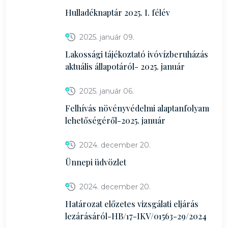
Hulladéknaptár 2025. I. félév
2025. január 09.
Lakossági tájékoztató ivóvízberuházás
aktuális állapotáról- 2025. január
2025. január 06.
Felhívás növényvédelmi alaptanfolyam
lehetőségéről-2025. január
2024. december 20.
Ünnepi üdvözlet
2024. december 20.
Határozat előzetes vizsgálati eljárás
lezárásáról-HB/17-IKV/01563-29/2024