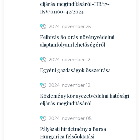
eljárás megindításáról-HB/17-
IKV/01160-42/2024
2024. november 25.
Felhívás 80 órás növényvédelmi
alaptanfolyam lehetőségéről
2024. november 12.
Egyéni gazdaságok összeírása
2024. november 12.
Közlemény környezetvédelmi hatósági
eljárás megindításáról
2024. november 05.
Pályázati hirdetmény a Bursa
Hungarica felsőoktatási