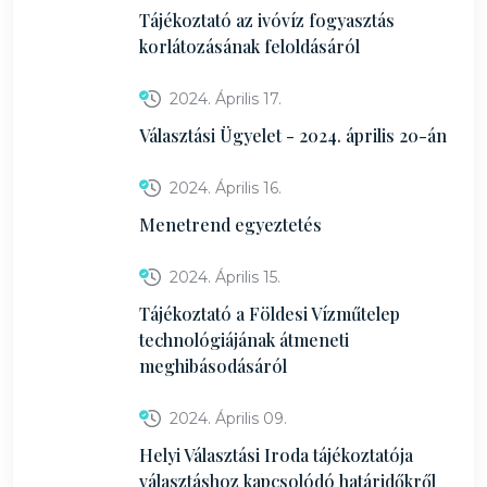
Tájékoztató az ivóvíz fogyasztás
korlátozásának feloldásáról
2024. Április 17.
Választási Ügyelet - 2024. április 20-án
2024. Április 16.
Menetrend egyeztetés
2024. Április 15.
Tájékoztató a Földesi Vízműtelep
technológiájának átmeneti
meghibásodásáról
2024. Április 09.
Helyi Választási Iroda tájékoztatója
választáshoz kapcsolódó határidőkről