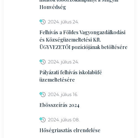
Honvédség
2024. július 24.
Felhívás a Földes Vagyongazdálkodási
és Községüzemeltetési Kft.
ÜGYVEZETŐI pozíciójának betöltésére
2024. július 24.
Pályázati felhívás iskolabüfé
üzemeltetésére
2024. július 16.
Ebösszeírás 2024
2024. július 08.
Hőségriasztás elrendelése