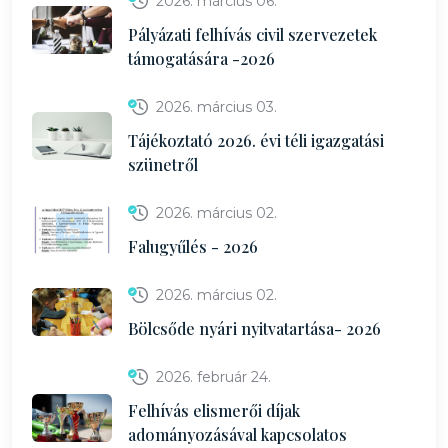
2026. március 06.
Pályázati felhívás civil szervezetek
támogatására -2026
2026. március 03.
Tájékoztató 2026. évi téli igazgatási
szünetről
2026. március 02.
Falugyűlés - 2026
2026. március 02.
Bölcsőde nyári nyitvatartása- 2026
2026. február 24.
Felhívás elismerői díjak
adományozásával kapcsolatos