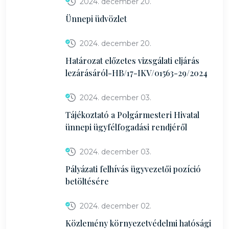
2024. december 20.
Ünnepi üdvözlet
2024. december 20.
Határozat előzetes vizsgálati eljárás
lezárásáról-HB/17-IKV/01563-29/2024
2024. december 03.
Tájékoztató a Polgármesteri Hivatal
ünnepi ügyfélfogadási rendjéről
2024. december 03.
Pályázati felhívás ügyvezetői pozíció
betöltésére
2024. december 02.
Közlemény környezetvédelmi hatósági