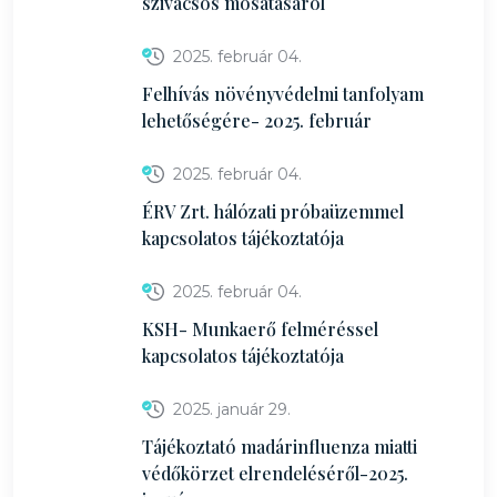
szivacsos mosatásáról
2025. február 04.
Felhívás növényvédelmi tanfolyam
lehetőségére- 2025. február
2025. február 04.
ÉRV Zrt. hálózati próbaüzemmel
kapcsolatos tájékoztatója
2025. február 04.
KSH- Munkaerő felméréssel
kapcsolatos tájékoztatója
2025. január 29.
Tájékoztató madárinfluenza miatti
védőkörzet elrendeléséről-2025.