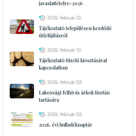
javaslattételre-2026
2026. február 23.
Tájékoztató településen kezdődő
útfelújításról
2026. február 10.
Tájékoztató tüzelő kiosztásával
kapcsolatban
2026. február 03.
Lakossági felhívás árkok tisztán
tartására
2026. február 02.
2026. évi hulladéknaptár