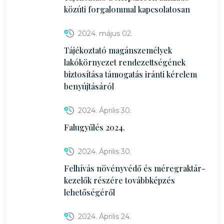
közúti forgalommal kapcsolatosan
2024. május 02.
Tájékoztató magánszemélyek
lakókörnyezet rendezettségének
biztosítása támogatás iránti kérelem
benyújtásáról
2024. Április 30.
Falugyűlés 2024.
2024. Április 30.
Felhívás növényvédő és méregraktár-
kezelők részére továbbképzés
lehetőségéről
2024. Április 24.