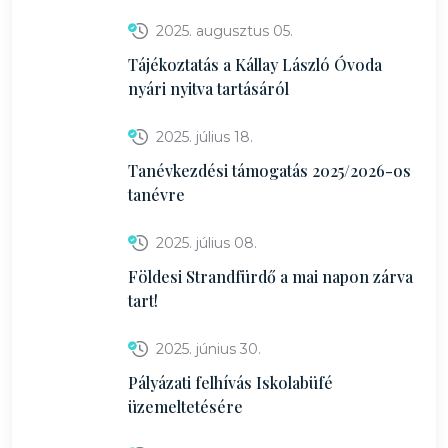
2025. augusztus 05.
Tájékoztatás a Kállay László Óvoda
nyári nyitva tartásáról
2025. július 18.
Tanévkezdési támogatás 2025/2026-os
tanévre
2025. július 08.
Földesi Strandfürdő a mai napon zárva
tart!
2025. június 30.
Pályázati felhívás Iskolabüfé
üzemeltetésére