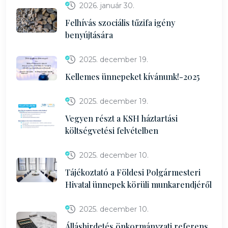
2026. január 30.
Felhívás szociális tűzifa igény
benyújtására
2025. december 19.
Kellemes ünnepeket kívánunk!-2025
2025. december 19.
Vegyen részt a KSH háztartási
költségvetési felvételben
2025. december 10.
Tájékoztató a Földesi Polgármesteri
Hivatal ünnepek körüli munkarendjéről
2025. december 10.
Álláshirdetés önkormányzati referens