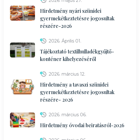
2026. május 27.
Hirdetmény nyári szünidei
gyermekétkeztetésre jogosultak
részére-2026
2026. Április 01.
Tájékoztató textilhulladékgyűjtő-
konténer kihelyezéséről
2026. március 12.
Hirdetmény a tavaszi szünidei
gyermekétkeztetésre jogosultak
részére- 2026
2026. március 06.
Hirdetmény óvodai beiratásról-2026