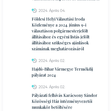
2024. Április 04.
Földesi Helyi Választási Iroda
Közleménye a 2024. június 9-i
választáson polgármesterjelölt
állításához és egyéni listás jelölt
állításához szükséges ajánlások
számának meghatározásáról
2024. Április 02.
Hajdú-Bihar Vármegye Termékdíj
pályázat 2024
2024. Április 02.
Pályázati felhívás Karácsony Sándor
Közösségi Ház intézményvezetői
munkakör betöltésére