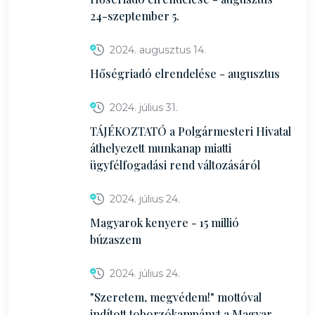
24-szeptember 5.
2024. augusztus 14.
Hőségriadó elrendelése - augusztus
2024. július 31.
TÁJÉKOZTATÓ a Polgármesteri Hivatal
áthelyezett munkanap miatti
ügyfélfogadási rend változásáról
2024. július 24.
Magyarok kenyere - 15 millió
búzaszem
2024. július 24.
"Szeretem, megvédem!" mottóval
indított toborzókampányt a Magyar