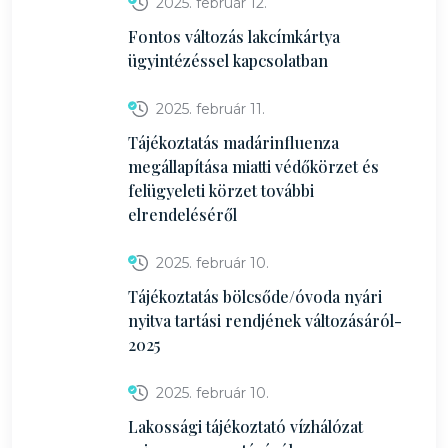
2025. február 12.
Fontos változás lakcímkártya
ügyintézéssel kapcsolatban
2025. február 11.
Tájékoztatás madárinfluenza
megállapítása miatti védőkörzet és
felügyeleti körzet további
elrendeléséről
2025. február 10.
Tájékoztatás bölcsőde/óvoda nyári
nyitva tartási rendjének változásáról-
2025
2025. február 10.
Lakossági tájékoztató vízhálózat