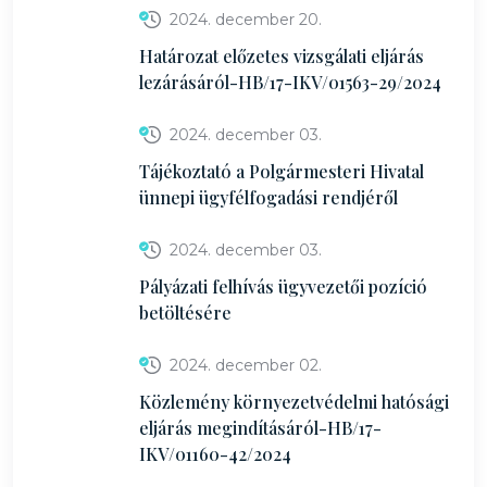
2024. december 20.
Határozat előzetes vizsgálati eljárás
lezárásáról-HB/17-IKV/01563-29/2024
2024. december 03.
Tájékoztató a Polgármesteri Hivatal
ünnepi ügyfélfogadási rendjéről
2024. december 03.
Pályázati felhívás ügyvezetői pozíció
betöltésére
2024. december 02.
Közlemény környezetvédelmi hatósági
eljárás megindításáról-HB/17-
IKV/01160-42/2024