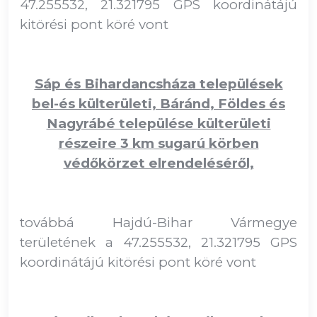
47.255532, 21.321795 GPS koordinátájú
kitörési pont köré vont
Sáp és Bihardancsháza települések
bel-és külterületi, Báránd, Földes és
Nagyrábé települése külterületi
részeire 3 km sugarú körben
védőkörzet elrendeléséről,
továbbá Hajdú-Bihar Vármegye
területének a 47.255532, 21.321795 GPS
koordinátájú kitörési pont köré vont