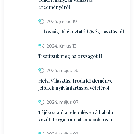
eredményéről
2024. június 19.
Lakossági tájékoztató hőségriasztásról
2024. június 13.
Tisztítsuk meg az országot II.
2024. május 13.
Helyi Választási Iroda közleménye
jelöltek nyilvántartásba vételéről
2024. május 07.
Tájékoztató a településen áthaladó
közúti forgalommal kapcsolatosan