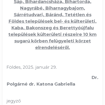
Sáp, Bihardancsháza, Bihartorda,
Nagyrábé, Biharnagybajom,
Sárrétudvari, Báránd, Tetétlen és
Földes települések bel- és külterületi,
Kaba, Bakonszeg és Berettyóújfalu
települések külterületi részeire 10 km
sugarú körben felügyeleti körzet
elrendeléséről.
Földes, 2025. január 29.
Dr.
Polgárné dr. Katona Gabriella
jegyző