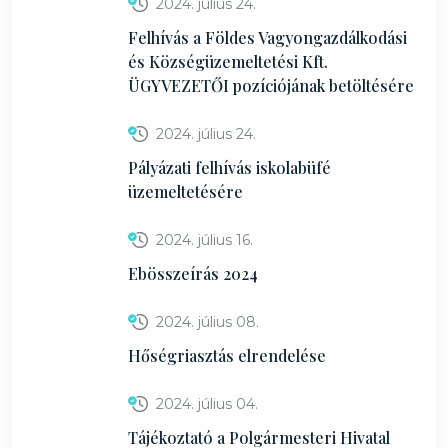
2024. július 24.
Felhívás a Földes Vagyongazdálkodási
és Községüzemeltetési Kft.
ÜGYVEZETŐI pozíciójának betöltésére
2024. július 24.
Pályázati felhívás iskolabüfé
üzemeltetésére
2024. július 16.
Ebösszeírás 2024
2024. július 08.
Hőségriasztás elrendelése
2024. július 04.
Tájékoztató a Polgármesteri Hivatal