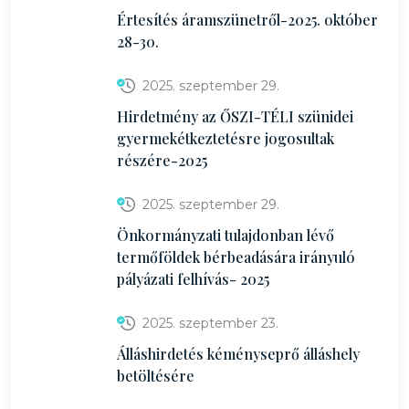
Értesítés áramszünetről-2025. október
28-30.
2025. szeptember 29.
Hirdetmény az ŐSZI-TÉLI szünidei
gyermekétkeztetésre jogosultak
részére-2025
2025. szeptember 29.
Önkormányzati tulajdonban lévő
termőföldek bérbeadására irányuló
pályázati felhívás- 2025
2025. szeptember 23.
Álláshirdetés kéményseprő álláshely
betöltésére