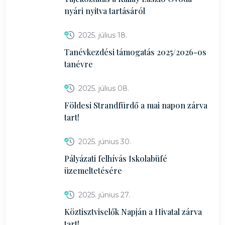
nyári nyitva tartásáról
2025. július 18.
Tanévkezdési támogatás 2025/2026-os
tanévre
2025. július 08.
Földesi Strandfürdő a mai napon zárva
tart!
2025. június 30.
Pályázati felhívás Iskolabüfé
üzemeltetésére
2025. június 27.
Köztisztviselők Napján a Hivatal zárva
tart!