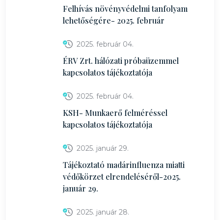
Felhívás növényvédelmi tanfolyam
lehetőségére- 2025. február
2025. február 04.
ÉRV Zrt. hálózati próbaüzemmel
kapcsolatos tájékoztatója
2025. február 04.
KSH- Munkaerő felméréssel
kapcsolatos tájékoztatója
2025. január 29.
Tájékoztató madárinfluenza miatti
védőkörzet elrendeléséről-2025.
január 29.
2025. január 28.