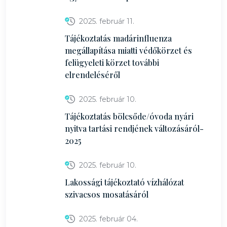
2025. február 11.
Tájékoztatás madárinfluenza
megállapítása miatti védőkörzet és
felügyeleti körzet további
elrendeléséről
2025. február 10.
Tájékoztatás bölcsőde/óvoda nyári
nyitva tartási rendjének változásáról-
2025
2025. február 10.
Lakossági tájékoztató vízhálózat
szivacsos mosatásáról
2025. február 04.