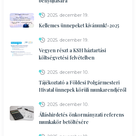
benyújtására
2025. december 19.
Kellemes ünnepeket kívánunk!-2025
2025. december 19.
Vegyen részt a KSH háztartási
költségvetési felvételben
2025. december 10.
Tájékoztató a Földesi Polgármesteri
Hivatal ünnepek körüli munkarendjéről
2025. december 10.
Álláshirdetés önkormányzati referens
munkakör betöltésére