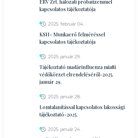
ÉRV Zrt. hálózati próbaüzemmel
kapcsolatos tájékoztatója
2025. február 04.
KSH- Munkaerő felméréssel
kapcsolatos tájékoztatója
2025. január 29.
Tájékoztató madárinfluenza miatti
védőkörzet elrendeléséről-2025.
január 29.
2025. január 28.
Lomtalanítással kapcsolatos lakossági
tájékoztató-2025.
2025. január 24.