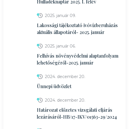
Hulladéknaptár 2025. I. félév
2025. január 09.
Lakossági tájékoztató ivóvízberuházás
aktuális állapotáról- 2025. január
2025. január 06.
Felhívás növényvédelmi alaptanfolyam
lehetőségéről-2025. január
2024. december 20.
Ünnepi üdvözlet
2024. december 20.
Határozat előzetes vizsgálati eljárás
lezárásáról-HB/17-IKV/01563-29/2024