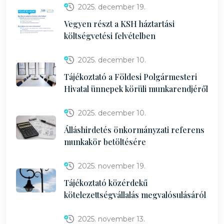
2025. december 19.
Vegyen részt a KSH háztartási
költségvetési felvételben
2025. december 10.
Tájékoztató a Földesi Polgármesteri
Hivatal ünnepek körüli munkarendjéről
2025. december 10.
Álláshirdetés önkormányzati referens
munkakör betöltésére
2025. november 19.
Tájékoztató közérdekű
kötelezettségvállalás megvalósulásáról
2025. november 13.