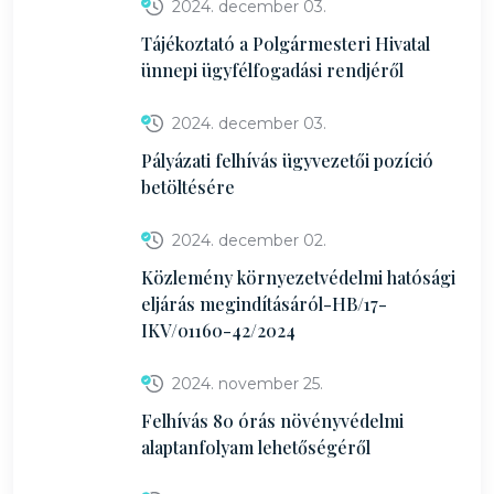
2024. december 03.
Tájékoztató a Polgármesteri Hivatal
ünnepi ügyfélfogadási rendjéről
2024. december 03.
Pályázati felhívás ügyvezetői pozíció
betöltésére
2024. december 02.
Közlemény környezetvédelmi hatósági
eljárás megindításáról-HB/17-
IKV/01160-42/2024
2024. november 25.
Felhívás 80 órás növényvédelmi
alaptanfolyam lehetőségéről