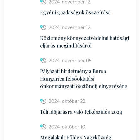
2024. november 12.
Egyéni gazdaságok összeírása
2024. november 12.
Közlemény környezetvédelmi hatósági
eljárás megindításáról
2024. november 05.
Pályázati hirdetmény a Bursa
Hungarica felsőoktatási
önkormányzati ösztöndíj elnyerésére
2024. október 22.
Téli időjárásra való felkészülés 2024
2024. október 10.
Megalakult Földes Nagyközség