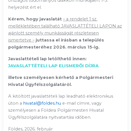
országos tudományos diákköri munkájáért 1-3.
helyezést ért el.
Kérem, hogy javaslatát
– a rendelet 1 sz.
mellékletében található JAVASLATTÉTELI LAPON az
ajánlott személy munkásságát részletesen
ismertetve –
juttassa el írásban a település
polgármesteréhez 2026. március 15-ig.
Javaslattételi lap letölthető innen:
JAVASLATTÉTELI LAP ELISMERŐI DÍJRA
illetve személyesen kérhető a Polgármesteri
Hivatal Ügyfélszolgálatáról.
A kitöltött javaslattételi lap leadható elektronikus
úton a
hivatal@foldes.hu
e-mail címre, vagy
személyesen a Földesi Polgármesteri Hivatal
Ügyfélszolgálatára nyitvatartási időben.
Földes, 2026. február