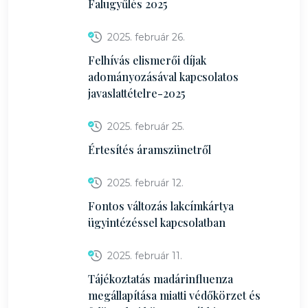
Falugyűlés 2025
2025. február 26.
Felhívás elismerői díjak
adományozásával kapcsolatos
javaslattételre-2025
2025. február 25.
Értesítés áramszünetről
2025. február 12.
Fontos változás lakcímkártya
ügyintézéssel kapcsolatban
2025. február 11.
Tájékoztatás madárinfluenza
megállapítása miatti védőkörzet és