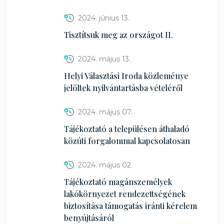
2024. június 13.
Tisztítsuk meg az országot II.
2024. május 13.
Helyi Választási Iroda közleménye
jelöltek nyilvántartásba vételéről
2024. május 07.
Tájékoztató a településen áthaladó
közúti forgalommal kapcsolatosan
2024. május 02.
Tájékoztató magánszemélyek
lakókörnyezet rendezettségének
biztosítása támogatás iránti kérelem
benyújtásáról