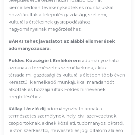
település érdekében huzamosabb időn át
kiemelkedően tevékenykedtek és munkájukkal
hozzájárultak a település gazdasági, szellemi,
kulturális értékeinek gyarapodásához,
hagyományainak megőrzéséhez.
BÁRKI tehet javaslatot az alábbi elismerések
adományozására:
Földes Községért Emlékérem
adományozható
azoknak a természetes személyeknek, akik a
társadalmi, gazdasági és kulturális életben több éven
keresztül kiemelkedő munkájukkal maradandót
alkottak és hozzájárultak Földes hírnevének
öregbítéséhez.
Kállay László díj
adományozható annak a
természetes személynek, helyi civil szervezetnek,
csoportoknak, akinek közéleti, tudományos, oktatói,
lektori szerkesztői, művészeti és jogi oltalom alá eső