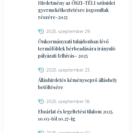
Hirdetmény az ŐSZI-TÉLI szünidei
gyermekétkeztetésre jogosultak
részére-2025
2025. szeptember 29.
Önkormányzati tulajdonban lévő
termőföldek bérbeadására irányuló
pályázati felhívás- 2025
2025. szeptember 23.
Álláshirdetés kéményseprő álláshely
betöltésére
2025. szeptember 18.
Ebzárlat és legeltetési tilalom 2025.
10.03-tól 10.27-ig