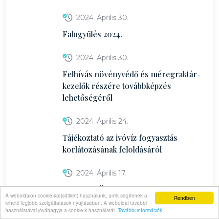
2024. Április 30.
Falugyűlés 2024.
2024. Április 30.
Felhívás növényvédő és méregraktár-
kezelők részére továbbképzés
lehetőségéről
2024. Április 24.
Tájékoztató az ivóvíz fogyasztás
korlátozásának feloldásáról
2024. Április 17.
Választási Ügyelet - 2024. április 20-án
A weboldalon cookie-kat(sütiket) használunk, amik segítenek a
Rendben
lehető legjobb szolgáltatások nyújtásában. A weboldal további
használatával jóváhagyja a cookie-k használatát.
További információk
2024. Április 16.