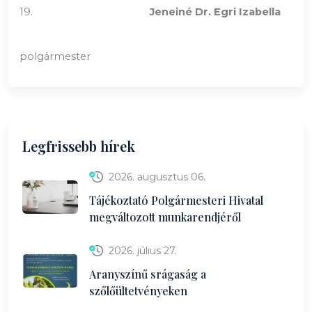
19.
Jeneiné Dr. Egri Izabella
polgármester
Legfrissebb hírek
2026. augusztus 06.
Tájékoztató Polgármesteri Hivatal
megváltozott munkarendjéről
2026. július 27.
Aranyszínű srágaság a
szőlőültetvényeken