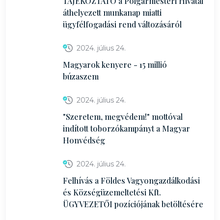
TÁJÉKOZTATÓ a Polgármesteri Hivatal
áthelyezett munkanap miatti
ügyfélfogadási rend változásáról
2024. július 24.
Magyarok kenyere - 15 millió
búzaszem
2024. július 24.
"Szeretem, megvédem!" mottóval
indított toborzókampányt a Magyar
Honvédség
2024. július 24.
Felhívás a Földes Vagyongazdálkodási
és Községüzemeltetési Kft.
ÜGYVEZETŐI pozíciójának betöltésére