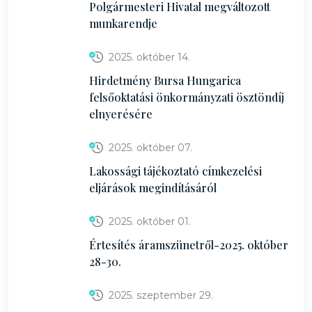
Polgármesteri Hivatal megváltozott
munkarendje
2025. október 14.
Hirdetmény Bursa Hungarica
felsőoktatási önkormányzati ösztöndíj
elnyerésére
2025. október 07.
Lakossági tájékoztató címkezelési
eljárások megindításáról
2025. október 01.
Értesítés áramszünetről-2025. október
28-30.
2025. szeptember 29.