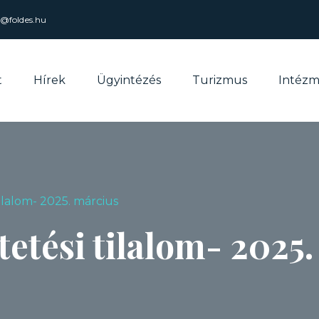
l@foldes.hu
t
Hírek
Ügyintézés
Turizmus
Intéz
tilalom- 2025. március
ltetési tilalom- 2025