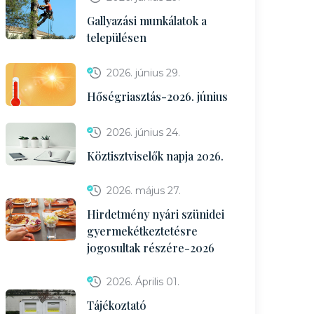
Gallyazási munkálatok a
településen
2026. június 29.
Hőségriasztás-2026. június
2026. június 24.
Köztisztviselők napja 2026.
2026. május 27.
Hirdetmény nyári szünidei
gyermekétkeztetésre
jogosultak részére-2026
2026. Április 01.
Tájékoztató