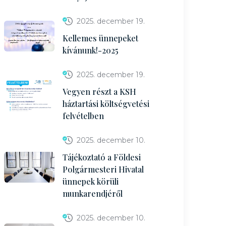
2025. december 19.
Kellemes ünnepeket
kívánunk!-2025
2025. december 19.
Vegyen részt a KSH
háztartási költségvetési
felvételben
2025. december 10.
Tájékoztató a Földesi
Polgármesteri Hivatal
ünnepek körüli
munkarendjéről
2025. december 10.