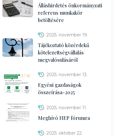
Álláshirdetés önkormányzati
referens munkakör
betöltésére
2025. november 19.
Tájékoztató közérdekű
kötelezettségvállalás
megvalósulásáról
2025. november 13.
Egyéni gazdaságok
összeírása-2025
2025. november 11.
Meghívó HEP fórumra
2025. október 22.