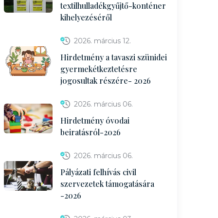
textilhulladékgyűjtő-konténer
kihelyezéséről
2026. március 12.
Hirdetmény a tavaszi szünidei
gyermekétkeztetésre
jogosultak részére- 2026
2026. március 06.
Hirdetmény óvodai
beiratásról-2026
2026. március 06.
Pályázati felhívás civil
szervezetek támogatására
-2026