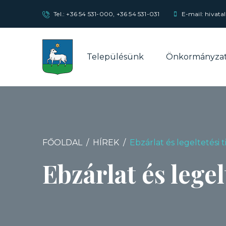
Tel.:
+36 54 531-000
,
+36 54 531-031
E-mail: hivata
Településünk
Önkormányza
FŐOLDAL
HÍREK
Ebzárlat és legeltetési 
Ebzárlat és lege