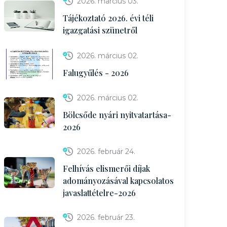
2026. március 03.
Tájékoztató 2026. évi téli
igazgatási szünetről
2026. március 02.
Falugyűlés - 2026
2026. március 02.
Bölcsőde nyári nyitvatartása-
2026
2026. február 24.
Felhívás elismerői díjak
adományozásával kapcsolatos
javaslattételre-2026
2026. február 23.