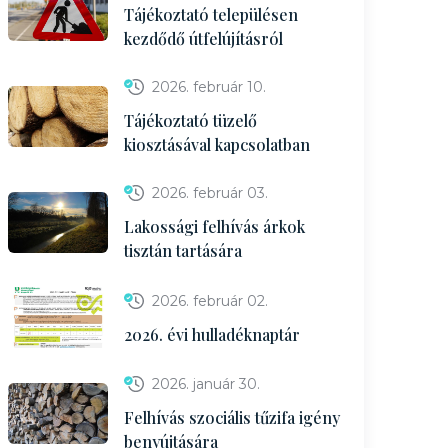
Tájékoztató településen
kezdődő útfelújításról
2026. február 10.
Tájékoztató tüzelő
kiosztásával kapcsolatban
2026. február 03.
Lakossági felhívás árkok
tisztán tartására
2026. február 02.
2026. évi hulladéknaptár
2026. január 30.
Felhívás szociális tűzifa igény
benyújtására