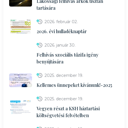
Lakossági felhívás árkok tisztán
tartására
2026. február 02.
2026. évi hulladéknaptár
2026. január 30.
Felhívás szociális tűzifa igény
benyújtására
2025. december 19.
Kellemes ünnepeket kívánunk!-2025
2025. december 19.
Vegyen részt a KSH háztartási
költségvetési felvételben