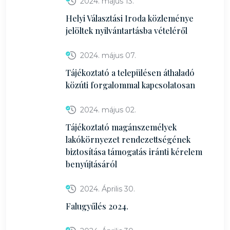
2024. május 13.
Helyi Választási Iroda közleménye
jelöltek nyilvántartásba vételéről
2024. május 07.
Tájékoztató a településen áthaladó
közúti forgalommal kapcsolatosan
2024. május 02.
Tájékoztató magánszemélyek
lakókörnyezet rendezettségének
biztosítása támogatás iránti kérelem
benyújtásáról
2024. Április 30.
Falugyűlés 2024.