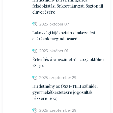
felsőoktatási önkormányzati ösztöndíj
elnyerésére
2025. október 07.
Lakossági tájékoztató címkezelési
eljárások megindításáról
2025. október 01.
Értesítés áramszünetről-2025. október
28-30.
2025. szeptember 29.
Hirdetmény az ŐSZI-TÉLI szünidei
gyermekétkeztetésre jogosultak
részére-2025
2025. szeptember 29.