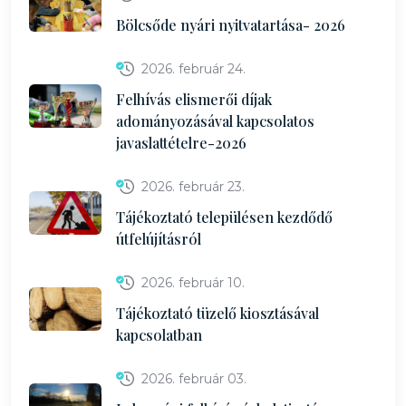
Bölcsőde nyári nyitvatartása- 2026
2026. február 24.
Felhívás elismerői díjak
adományozásával kapcsolatos
javaslattételre-2026
2026. február 23.
Tájékoztató településen kezdődő
útfelújításról
2026. február 10.
Tájékoztató tüzelő kiosztásával
kapcsolatban
2026. február 03.