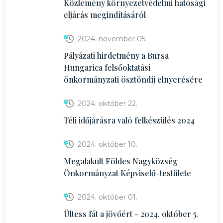
Közlemény környezetvédelmi hatósági
eljárás megindításáról
2024. november 05.
Pályázati hirdetmény a Bursa
Hungarica felsőoktatási
önkormányzati ösztöndíj elnyerésére
2024. október 22.
Téli időjárásra való felkészülés 2024
2024. október 10.
Megalakult Földes Nagyközség
Önkormányzat Képviselő-testülete
2024. október 01.
Ültess fát a jövőért - 2024. október 5.