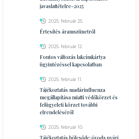
javaslattételre-2025
2025. február 25.
Értesítés áramszünetről
2025. február 12.
Fontos változás lakcímkártya
ügyintézéssel kapcsolatban
2025. február 11.
Tájékoztatás madárinfluenza
megállapítása miatti védőkörzet és
felügyeleti körzet további
elrendeléséről
2025. február 10.
Tájékoztatás bölcsőde/óvoda nyári