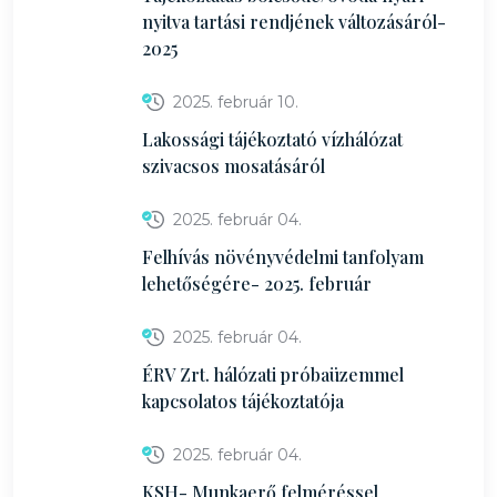
nyitva tartási rendjének változásáról-
2025
2025. február 10.
Lakossági tájékoztató vízhálózat
szivacsos mosatásáról
2025. február 04.
Felhívás növényvédelmi tanfolyam
lehetőségére- 2025. február
2025. február 04.
ÉRV Zrt. hálózati próbaüzemmel
kapcsolatos tájékoztatója
2025. február 04.
KSH- Munkaerő felméréssel