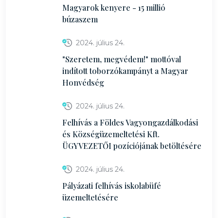
Magyarok kenyere - 15 millió
búzaszem
2024. július 24.
"Szeretem, megvédem!" mottóval
indított toborzókampányt a Magyar
Honvédség
2024. július 24.
Felhívás a Földes Vagyongazdálkodási
és Községüzemeltetési Kft.
ÜGYVEZETŐI pozíciójának betöltésére
2024. július 24.
Pályázati felhívás iskolabüfé
üzemeltetésére