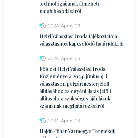
technológiájának átmeneti
meghibásodásáról
2024. Április 09.
Helyi Választási Iroda tájékoztatója
választáshoz kapcsolódó határidőkről
2024. Április 04.
Földesi Helyi Választási Iroda
Közleménye a 2024. június 9-i
választáson polgármesterjelölt
állításához és egyéni listás jelölt
állításához szükséges ajánlások
számának meghatározásáról
2024. Április 02.
Hajdú-Bihar Vármegye Termékdíj