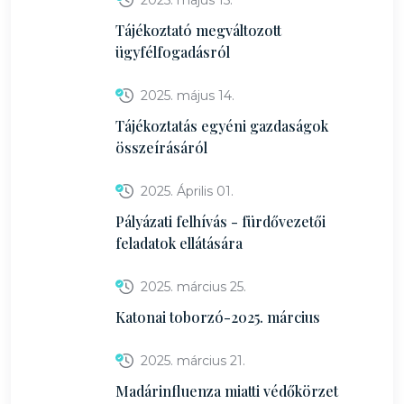
2025. május 15.
Tájékoztató megváltozott
ügyfélfogadásról
2025. május 14.
Tájékoztatás egyéni gazdaságok
összeírásáról
2025. Április 01.
Pályázati felhívás - fürdővezetői
feladatok ellátására
2025. március 25.
Katonai toborzó-2025. március
2025. március 21.
Madárinfluenza miatti védőkörzet