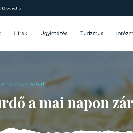
al@foldes.hu
t
Hírek
Ügyintézés
Turizmus
Intéz
ai napon zárva tart!
rdő a mai napon zár