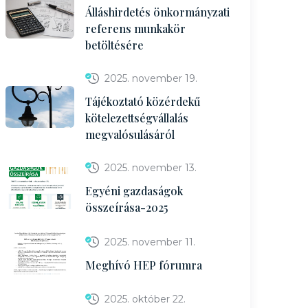
Álláshirdetés önkormányzati
referens munkakör
betöltésére
2025. november 19.
Tájékoztató közérdekű
kötelezettségvállalás
megvalósulásáról
2025. november 13.
Egyéni gazdaságok
összeírása-2025
2025. november 11.
Meghívó HEP fórumra
2025. október 22.