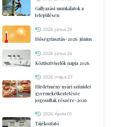
Gallyazási munkálatok a
településen
2026. június 29.
Hőségriasztás-2026. június
2026. június 24.
Köztisztviselők napja 2026.
2026. május 27.
Hirdetmény nyári szünidei
gyermekétkeztetésre
jogosultak részére-2026
2026. Április 01.
Tájékoztató