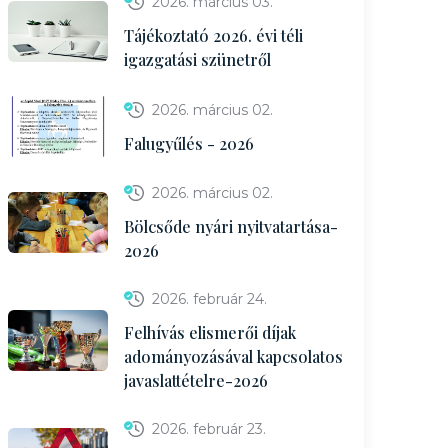
2026. március 03.
Tájékoztató 2026. évi téli
igazgatási szünetről
2026. március 02.
Falugyűlés - 2026
2026. március 02.
Bölcsőde nyári nyitvatartása-
2026
2026. február 24.
Felhívás elismerői díjak
adományozásával kapcsolatos
javaslattételre-2026
2026. február 23.