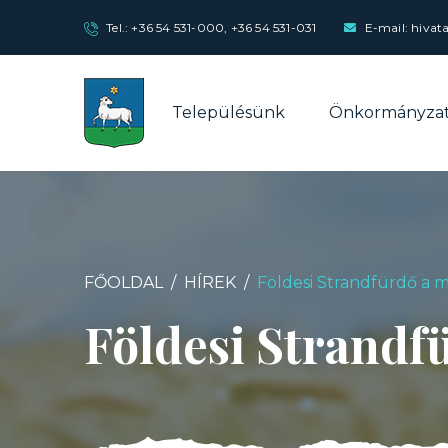
Tel.:
+36 54 531-000
,
+36 54 531-031
E-mail: hivat
Településünk
Önkormányza
FŐOLDAL
HÍREK
Földesi Strandfürdő a m
Földesi Strandfü