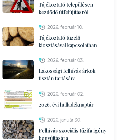
Tájékoztató településen
kezdődő útfelújításról
2026. február 10.
Tájékoztató tüzelő
kiosztásával kapcsolatban
2026. február 03.
Lakossági felhívás árkok
tisztán tartására
2026. február 02.
2026. évi hulladéknaptár
2026. január 30.
Felhívás szociális tűzifa igény
benyújtására