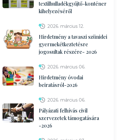
textilhulladékgyűjtő-konténer
kihelyezéséről
2026. március 12.
Hirdetmény a tavaszi szünidei
gyermekétkeztetésre
jogosultak részére- 2026
2026. március 06.
Hirdetmény óvodai
beiratásról-2026
2026. március 06.
Pályázati felhívás civil
szervezetek támogatására
-2026