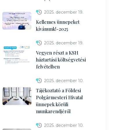
2025. december 19.
Kellemes ünnepeket
kívánunk!-2025
2025. december 19.
Vegyen részt a KSH
háztartási költségvetési
felvételben
2025. december 10.
Tájékoztató a Földesi
Polgármesteri Hivatal
ünnepek körüli
munkarendjéről
2025. december 10.