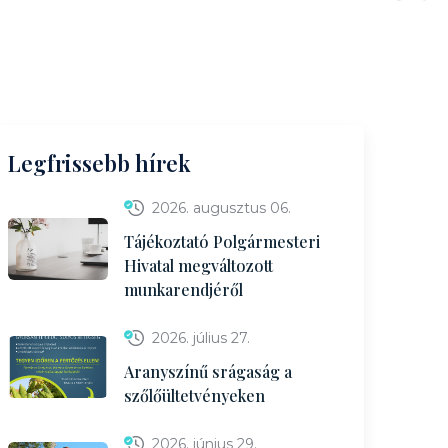
Legfrissebb hírek
2026. augusztus 06.
Tájékoztató Polgármesteri
Hivatal megváltozott
munkarendjéről
2026. július 27.
Aranyszínű srágaság a
szőlőültetvényeken
2026. június 29.