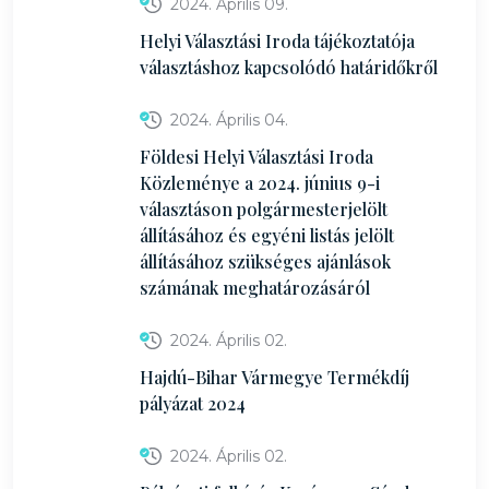
2024. Április 09.
Helyi Választási Iroda tájékoztatója
választáshoz kapcsolódó határidőkről
2024. Április 04.
Földesi Helyi Választási Iroda
Közleménye a 2024. június 9-i
választáson polgármesterjelölt
állításához és egyéni listás jelölt
állításához szükséges ajánlások
számának meghatározásáról
2024. Április 02.
Hajdú-Bihar Vármegye Termékdíj
pályázat 2024
2024. Április 02.