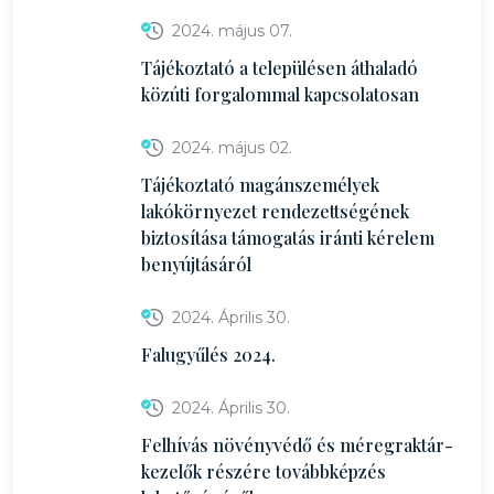
2024. május 07.
Tájékoztató a településen áthaladó
közúti forgalommal kapcsolatosan
2024. május 02.
Tájékoztató magánszemélyek
lakókörnyezet rendezettségének
biztosítása támogatás iránti kérelem
benyújtásáról
2024. Április 30.
Falugyűlés 2024.
2024. Április 30.
Felhívás növényvédő és méregraktár-
kezelők részére továbbképzés