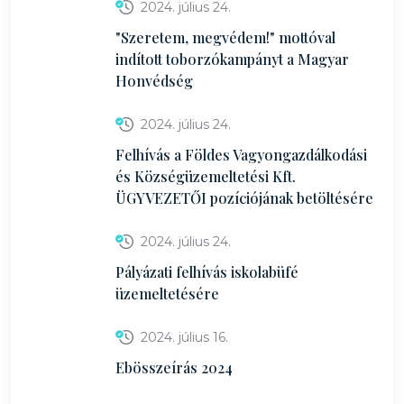
2024. július 24.
"Szeretem, megvédem!" mottóval
indított toborzókampányt a Magyar
Honvédség
2024. július 24.
Felhívás a Földes Vagyongazdálkodási
és Községüzemeltetési Kft.
ÜGYVEZETŐI pozíciójának betöltésére
2024. július 24.
Pályázati felhívás iskolabüfé
üzemeltetésére
2024. július 16.
Ebösszeírás 2024