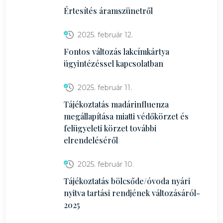
Értesítés áramszünetről
2025. február 12.
Fontos változás lakcímkártya
ügyintézéssel kapcsolatban
2025. február 11.
Tájékoztatás madárinfluenza
megállapítása miatti védőkörzet és
felügyeleti körzet további
elrendeléséről
2025. február 10.
Tájékoztatás bölcsőde/óvoda nyári
nyitva tartási rendjének változásáról-
2025