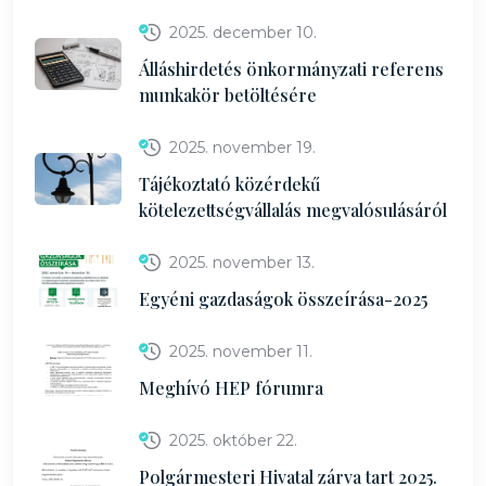
2025. december 10.
Álláshirdetés önkormányzati referens
munkakör betöltésére
2025. november 19.
Tájékoztató közérdekű
kötelezettségvállalás megvalósulásáról
2025. november 13.
Egyéni gazdaságok összeírása-2025
2025. november 11.
Meghívó HEP fórumra
2025. október 22.
Polgármesteri Hivatal zárva tart 2025.