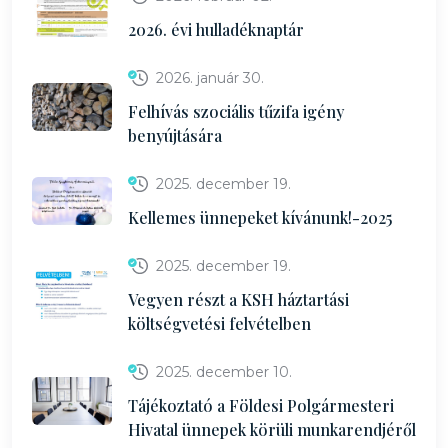
2026. évi hulladéknaptár
2026. január 30.
Felhívás szociális tűzifa igény
benyújtására
2025. december 19.
Kellemes ünnepeket kívánunk!-2025
2025. december 19.
Vegyen részt a KSH háztartási
költségvetési felvételben
2025. december 10.
Tájékoztató a Földesi Polgármesteri
Hivatal ünnepek körüli munkarendjéről