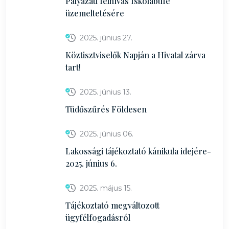
Pályázati felhívás Iskolabüfé
üzemeltetésére
2025. június 27.
Köztisztviselők Napján a Hivatal zárva
tart!
2025. június 13.
Tüdőszűrés Földesen
2025. június 06.
Lakossági tájékoztató kánikula idejére-
2025. június 6.
2025. május 15.
Tájékoztató megváltozott
ügyfélfogadásról