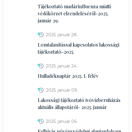
Tájékoztató madárinfluenza miatti
védőkörzet elrendeléséről-2025.
január 29.
2025. január 28.
Lomtalanítással kapcsolatos lakossági
tájékoztató-2025.
2025. január 24.
Hulladéknaptár 2025. I. félév
2025. január 09.
Lakossági tájékoztató ivóvízberuházás
aktuális állapotáról- 2025. január
2025. január 06.
Felhívás növényvédelmi alaptanfolyam