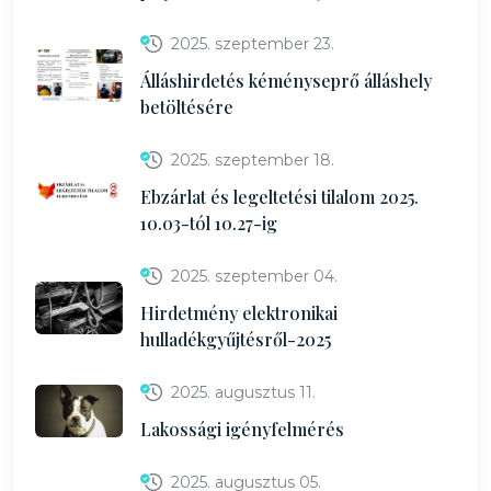
2025. szeptember 23.
Álláshirdetés kéményseprő álláshely
betöltésére
2025. szeptember 18.
Ebzárlat és legeltetési tilalom 2025.
10.03-tól 10.27-ig
2025. szeptember 04.
Hirdetmény elektronikai
hulladékgyűjtésről-2025
2025. augusztus 11.
Lakossági igényfelmérés
2025. augusztus 05.