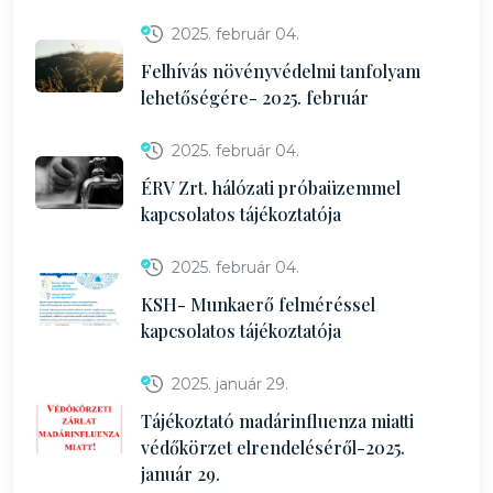
2025. február 04.
Felhívás növényvédelmi tanfolyam
lehetőségére- 2025. február
2025. február 04.
ÉRV Zrt. hálózati próbaüzemmel
kapcsolatos tájékoztatója
2025. február 04.
KSH- Munkaerő felméréssel
kapcsolatos tájékoztatója
2025. január 29.
Tájékoztató madárinfluenza miatti
védőkörzet elrendeléséről-2025.
január 29.