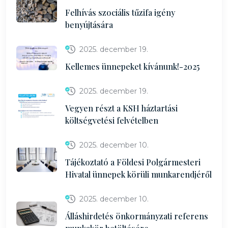
Felhívás szociális tűzifa igény
benyújtására
2025. december 19.
Kellemes ünnepeket kívánunk!-2025
2025. december 19.
Vegyen részt a KSH háztartási
költségvetési felvételben
2025. december 10.
Tájékoztató a Földesi Polgármesteri
Hivatal ünnepek körüli munkarendjéről
2025. december 10.
Álláshirdetés önkormányzati referens