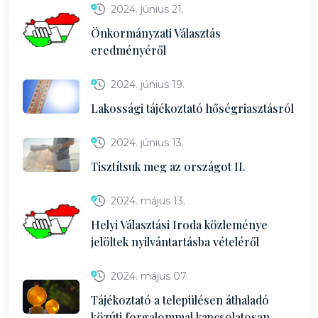
2024. június 21.
Önkormányzati Választás
eredményéről
2024. június 19.
Lakossági tájékoztató hőségriasztásról
2024. június 13.
Tisztítsuk meg az országot II.
2024. május 13.
Helyi Választási Iroda közleménye
jelöltek nyilvántartásba vételéről
2024. május 07.
Tájékoztató a településen áthaladó
közúti forgalommal kapcsolatosan