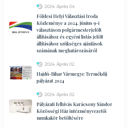
2024. Április 04.
Földesi Helyi Választási Iroda
Közleménye a 2024. június 9-i
választáson polgármesterjelölt
állításához és egyéni listás jelölt
állításához szükséges ajánlások
számának meghatározásáról
2024. Április 02.
Hajdú-Bihar Vármegye Termékdíj
pályázat 2024
2024. Április 02.
Pályázati felhívás Karácsony Sándor
Közösségi Ház intézményvezetői
munkakör betöltésére