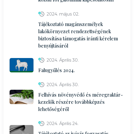
2024. május 02.
Tájékoztató magánszemélyek
lakókörnyezet rendezettségének
biztosítása támogatás iránti kérelem
benyújtásáról
2024. Április 30.
Falugyűlés 2024.
2024. Április 30.
Felhívás növényvédő és méregraktár-
kezelők részére továbbképzés
lehetőségéről
2024. Április 24.
Tájékoztató az ivóvíz fogyasztás