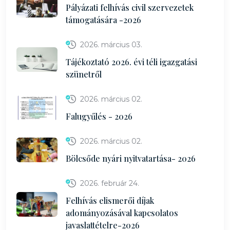
Pályázati felhívás civil szervezetek
támogatására -2026
2026. március 03.
Tájékoztató 2026. évi téli igazgatási
szünetről
2026. március 02.
Falugyűlés - 2026
2026. március 02.
Bölcsőde nyári nyitvatartása- 2026
2026. február 24.
Felhívás elismerői díjak
adományozásával kapcsolatos
javaslattételre-2026