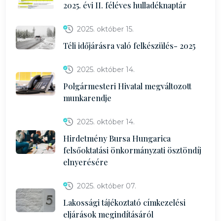
2025. évi II. féléves hulladéknaptár
2025. október 15.
Téli időjárásra való felkészülés- 2025
2025. október 14.
Polgármesteri Hivatal megváltozott
munkarendje
2025. október 14.
Hirdetmény Bursa Hungarica
felsőoktatási önkormányzati ösztöndíj
elnyerésére
2025. október 07.
Lakossági tájékoztató címkezelési
eljárások megindításáról