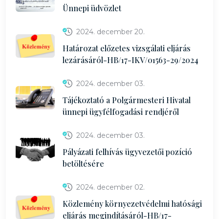
Ünnepi üdvözlet
2024. december 20.
Határozat előzetes vizsgálati eljárás
lezárásáról-HB/17-IKV/01563-29/2024
2024. december 03.
Tájékoztató a Polgármesteri Hivatal
ünnepi ügyfélfogadási rendjéről
2024. december 03.
Pályázati felhívás ügyvezetői pozíció
betöltésére
2024. december 02.
Közlemény környezetvédelmi hatósági
eljárás megindításáról-HB/17-