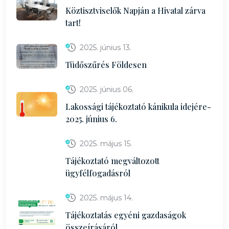
Köztisztviselők Napján a Hivatal zárva
tart!
2025. június 13.
Tüdőszűrés Földesen
2025. június 06.
Lakossági tájékoztató kánikula idejére-
2025. június 6.
2025. május 15.
Tájékoztató megváltozott
ügyfélfogadásról
2025. május 14.
Tájékoztatás egyéni gazdaságok
összeírásáról