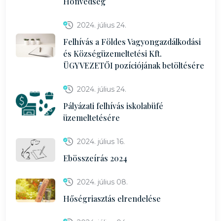
Honvédség
2024. július 24.
Felhívás a Földes Vagyongazdálkodási
és Községüzemeltetési Kft.
ÜGYVEZETŐI pozíciójának betöltésére
2024. július 24.
Pályázati felhívás iskolabüfé
üzemeltetésére
2024. július 16.
Ebösszeírás 2024
2024. július 08.
Hőségriasztás elrendelése