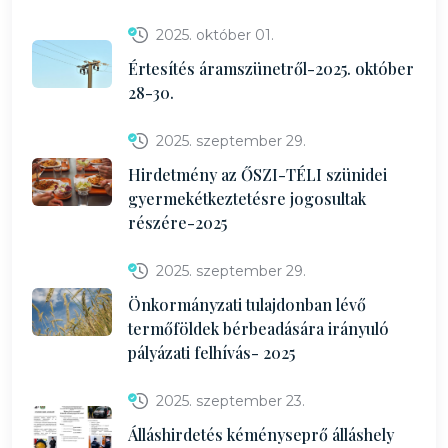
2025. október 01.
Értesítés áramszünetről-2025. október
28-30.
2025. szeptember 29.
Hirdetmény az ŐSZI-TÉLI szünidei
gyermekétkeztetésre jogosultak
részére-2025
2025. szeptember 29.
Önkormányzati tulajdonban lévő
termőföldek bérbeadására irányuló
pályázati felhívás- 2025
2025. szeptember 23.
Álláshirdetés kéményseprő álláshely