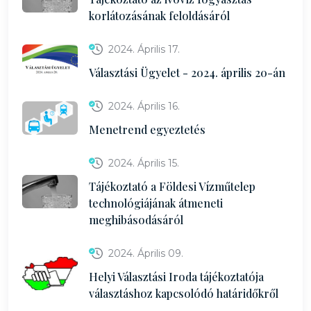
korlátozásának feloldásáról
2024. Április 17.
Választási Ügyelet - 2024. április 20-án
2024. Április 16.
Menetrend egyeztetés
2024. Április 15.
Tájékoztató a Földesi Vízműtelep
technológiájának átmeneti
meghibásodásáról
2024. Április 09.
Helyi Választási Iroda tájékoztatója
választáshoz kapcsolódó határidőkről