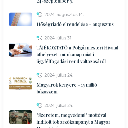
24-szeptember 5.
2024. augusztus 14.
Hőségriadó elrendelése - augusztus
2024. július 31.
TÁJÉKOZTATÓ a Polgármesteri Hivatal
áthelyezett munkanap miatti
ügyfélfogadási rend változásáról
2024. július 24.
Magyarok kenyere - 15 millió
búzaszem
2024. július 24.
"Szeretem, megvédem!" mottóval
indított toborzókampányt a Magyar