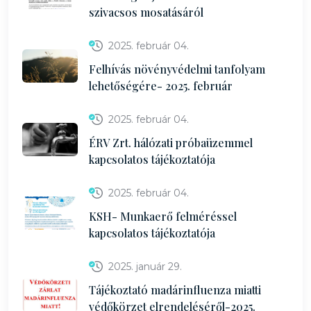
szivacsos mosatásáról
2025. február 04.
Felhívás növényvédelmi tanfolyam
lehetőségére- 2025. február
2025. február 04.
ÉRV Zrt. hálózati próbaüzemmel
kapcsolatos tájékoztatója
2025. február 04.
KSH- Munkaerő felméréssel
kapcsolatos tájékoztatója
2025. január 29.
Tájékoztató madárinfluenza miatti
védőkörzet elrendeléséről-2025.