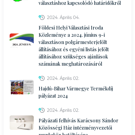
választáshoz kapcsolódó határidőkről
2024. Április 04.
Földesi Helyi Választási Iroda
Közleménye a 2024. június 9-i
választáson polgármesterjelölt
állításához és egyéni listás jelölt
állításához szükséges ajánlások
számának meghatározásáról
2024. Április 02.
Hajdú-Bihar Vármegye Termékdíj
pályázat 2024
2024. Április 02.
Pályázati felhívás Karácsony Sándor
Közösségi Ház intézményvezetői
munkakör betöltésére