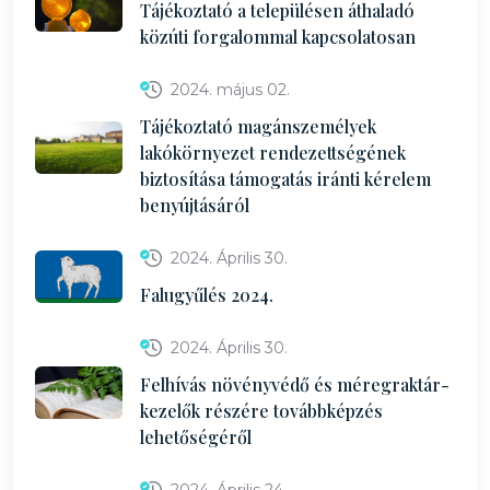
Tájékoztató a településen áthaladó
közúti forgalommal kapcsolatosan
2024. május 02.
Tájékoztató magánszemélyek
lakókörnyezet rendezettségének
biztosítása támogatás iránti kérelem
benyújtásáról
2024. Április 30.
Falugyűlés 2024.
2024. Április 30.
Felhívás növényvédő és méregraktár-
kezelők részére továbbképzés
lehetőségéről