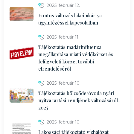
2025. február 12.
Fontos változás lakcímkártya
ügyintézéssel kapcsolatban
2025. február 11.
Tájékoztatás madárinfluenza
megállapítása miatti védőkörzet és
felügyeleti körzet további
elrendeléséről
2025. február 10.
Tájékoztatás bölcsőde/óvoda nyári
nyitva tartási rendjének változásáról-
2025
2025. február 10.
Lakossági tájékoztató vízhálózat