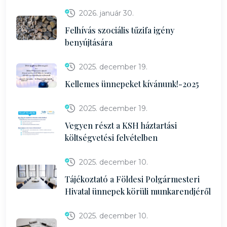
2026. január 30.
Felhívás szociális tűzifa igény
benyújtására
2025. december 19.
Kellemes ünnepeket kívánunk!-2025
2025. december 19.
Vegyen részt a KSH háztartási
költségvetési felvételben
2025. december 10.
Tájékoztató a Földesi Polgármesteri
Hivatal ünnepek körüli munkarendjéről
2025. december 10.