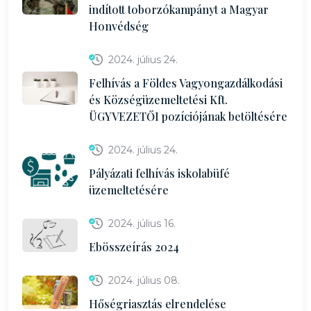
indított toborzókampányt a Magyar
Honvédség
2024. július 24.
Felhívás a Földes Vagyongazdálkodási
és Községüzemeltetési Kft.
ÜGYVEZETŐI pozíciójának betöltésére
2024. július 24.
Pályázati felhívás iskolabüfé
üzemeltetésére
2024. július 16.
Ebösszeírás 2024
2024. július 08.
Hőségriasztás elrendelése