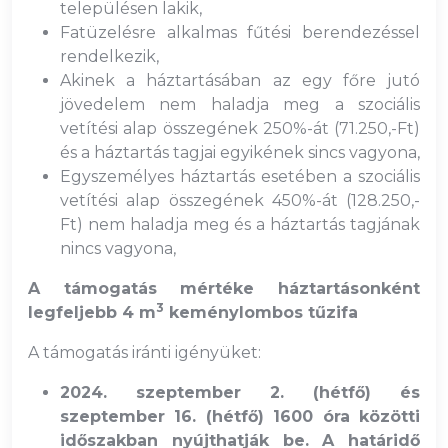
településen lakik,
Fatüzelésre alkalmas fűtési berendezéssel
rendelkezik,
Akinek a háztartásában az egy főre jutó
jövedelem nem haladja meg a szociális
vetítési alap összegének 250%-át (71.250,-Ft)
és a háztartás tagjai egyikének sincs vagyona,
Egyszemélyes háztartás esetében a szociális
vetítési alap összegének 450%-át (128.250,-
Ft) nem haladja meg és a háztartás tagjának
nincs vagyona,
A támogatás mértéke háztartásonként
3
legfeljebb 4 m
keménylombos tűzifa
A támogatás iránti igényüket:
2024. szeptember 2. (hétfő) és
szeptember 16. (hétfő) 1600 óra közötti
időszakban nyújthatják be. A határidő