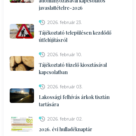
adományozásával kapcsolatos
javaslattételre-2026
2026. február 23.
Tájékoztató településen kezdődő
útfelújításról
2026. február 10.
Tájékoztató tüzelő kiosztásával
kapcsolatban
2026. február 03.
Lakossági felhívás árkok tisztán
tartására
2026. február 02.
2026. évi hulladéknaptár