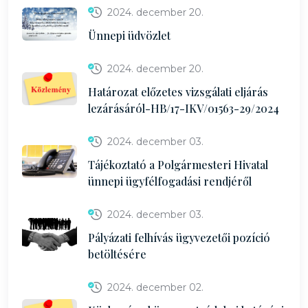
2024. december 20.
Ünnepi üdvözlet
2024. december 20.
Határozat előzetes vizsgálati eljárás
lezárásáról-HB/17-IKV/01563-29/2024
2024. december 03.
Tájékoztató a Polgármesteri Hivatal
ünnepi ügyfélfogadási rendjéről
2024. december 03.
Pályázati felhívás ügyvezetői pozíció
betöltésére
2024. december 02.