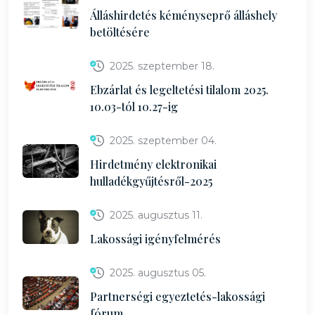
Álláshirdetés kéményseprő álláshely
betöltésére
2025. szeptember 18.
Ebzárlat és legeltetési tilalom 2025.
10.03-tól 10.27-ig
2025. szeptember 04.
Hirdetmény elektronikai
hulladékgyűjtésről-2025
2025. augusztus 11.
Lakossági igényfelmérés
2025. augusztus 05.
Partnerségi egyeztetés-lakossági
fórum