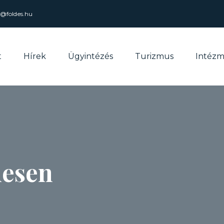
l@foldes.hu
t
Hírek
Ügyintézés
Turizmus
Intéz
desen