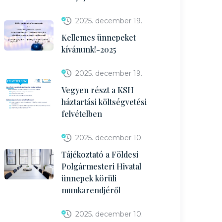
2025. december 19.
Kellemes ünnepeket
kívánunk!-2025
2025. december 19.
Vegyen részt a KSH
háztartási költségvetési
felvételben
2025. december 10.
Tájékoztató a Földesi
Polgármesteri Hivatal
ünnepek körüli
munkarendjéről
2025. december 10.