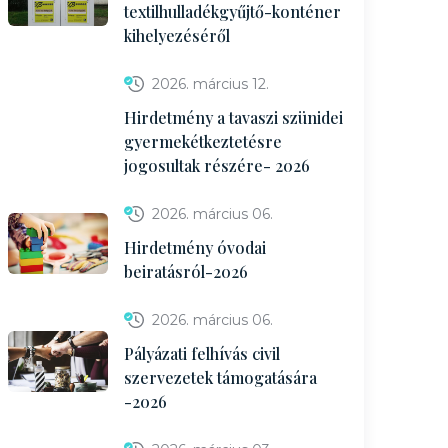
textilhulladékgyűjtő-konténer
kihelyezéséről
2026. március 12.
Hirdetmény a tavaszi szünidei
gyermekétkeztetésre
jogosultak részére- 2026
2026. március 06.
Hirdetmény óvodai
beiratásról-2026
2026. március 06.
Pályázati felhívás civil
szervezetek támogatására
-2026