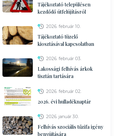
Tájékoztató településen
kezdődő útfelújításról
2026. február 10.
Tájékoztató tüzelő
kiosztásával kapcsolatban
2026. február 03.
Lakossági felhívás árkok
tisztán tartására
2026. február 02.
2026. évi hulladéknaptár
2026. január 30.
Felhívás szociális tűzifa igény
benyújtására