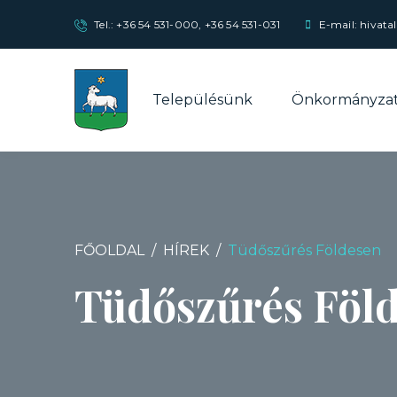
Tel.:
+36 54 531-000
,
+36 54 531-031
E-mail: hivata
Településünk
Önkormányza
FŐOLDAL
HÍREK
Tüdőszűrés Földesen
Tüdőszűrés Föl