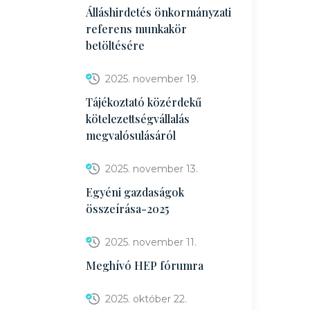
Álláshirdetés önkormányzati
referens munkakör
betöltésére
2025. november 19.
Tájékoztató közérdekű
kötelezettségvállalás
megvalósulásáról
2025. november 13.
Egyéni gazdaságok
összeírása-2025
2025. november 11.
Meghívó HEP fórumra
2025. október 22.