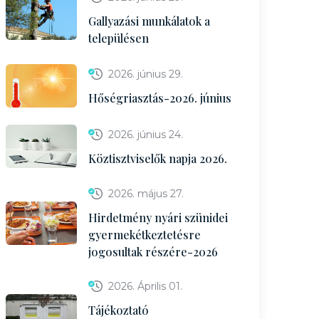
Gallyazási munkálatok a
településen
2026. június 29.
Hőségriasztás-2026. június
2026. június 24.
Köztisztviselők napja 2026.
2026. május 27.
Hirdetmény nyári szünidei
gyermekétkeztetésre
jogosultak részére-2026
2026. Április 01.
Tájékoztató