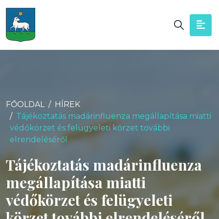
FŐOLDAL
HÍREK
Tájékoztatás madárinfluenza megállapítása miatti
védőkörzet és felügyeleti körzet további
elrendeléséről
Tájékoztatás madárinfluenza
megállapítása miatti
védőkörzet és felügyeleti
körzet további elrendeléséről