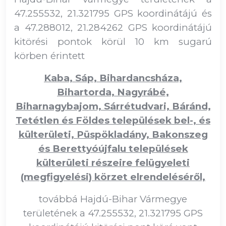
47.255532, 21.321795 GPS koordinátájú és
a 47.288012, 21.284262 GPS koordinátájú
kitörési pontok körül 10 km sugarú
körben érintett
Kaba, Sáp, Bihardancsháza,
Bihartorda, Nagyrábé,
Biharnagybajom, Sárrétudvari, Báránd,
Tetétlen és Földes települések bel-, és
külterületi, Püspökladány, Bakonszeg
és Berettyóújfalu települések
külterületi részeire felügyeleti
(megfigyelési) körzet elrendeléséről,
továbbá Hajdú-Bihar Vármegye
területének a 47.255532, 21.321795 GPS