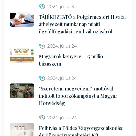
2024. július 31.
TÁJÉKOZTATÓ a Polgármesteri Hivatal
áthelyezett munkanap miatti
ügyfélfogadási rend változásáról
2024. július 24.
Magyarok kenyere - 15 millió
búzaszem
2024. július 24.
"Szeretem, megvédem!" mottóval
indított toborzókampányt a Magyar
Honvédség
2024. július 24.
Felhívás a Földes Vagyongazdálkodási
és Községüzemeltetési Kft.