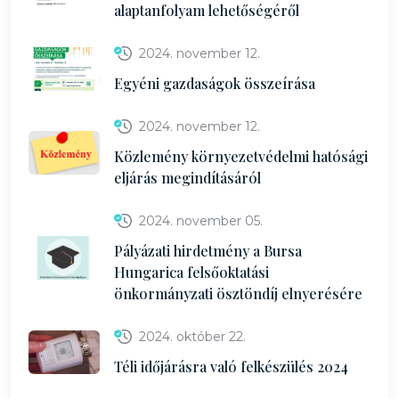
alaptanfolyam lehetőségéről
2024. november 12.
Egyéni gazdaságok összeírása
2024. november 12.
Közlemény környezetvédelmi hatósági
eljárás megindításáról
2024. november 05.
Pályázati hirdetmény a Bursa
Hungarica felsőoktatási
önkormányzati ösztöndíj elnyerésére
2024. október 22.
Téli időjárásra való felkészülés 2024