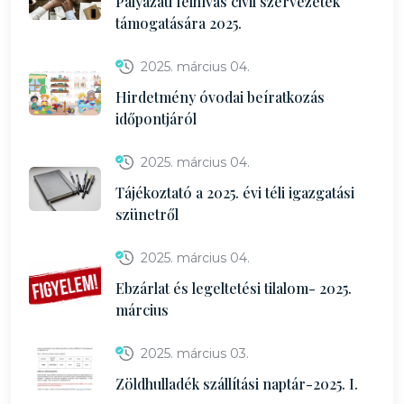
Pályázati felhívás civil szervezetek
támogatására 2025.
2025. március 04.
Hirdetmény óvodai beíratkozás
időpontjáról
2025. március 04.
Tájékoztató a 2025. évi téli igazgatási
szünetről
2025. március 04.
Ebzárlat és legeltetési tilalom- 2025.
március
2025. március 03.
Zöldhulladék szállítási naptár-2025. I.