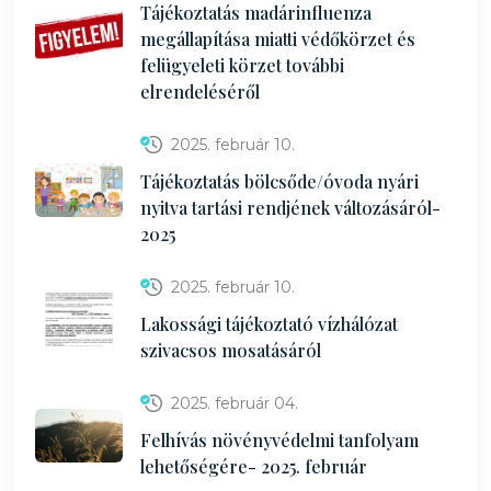
Tájékoztatás madárinfluenza
megállapítása miatti védőkörzet és
felügyeleti körzet további
elrendeléséről
2025. február 10.
Tájékoztatás bölcsőde/óvoda nyári
nyitva tartási rendjének változásáról-
2025
2025. február 10.
Lakossági tájékoztató vízhálózat
szivacsos mosatásáról
2025. február 04.
Felhívás növényvédelmi tanfolyam
lehetőségére- 2025. február