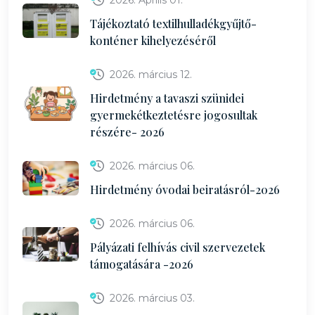
2026. Április 01.
Tájékoztató textilhulladékgyűjtő-
konténer kihelyezéséről
2026. március 12.
Hirdetmény a tavaszi szünidei
gyermekétkeztetésre jogosultak
részére- 2026
2026. március 06.
Hirdetmény óvodai beiratásról-2026
2026. március 06.
Pályázati felhívás civil szervezetek
támogatására -2026
2026. március 03.