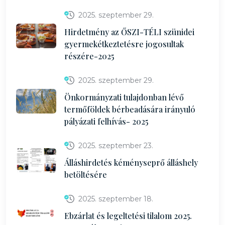
2025. szeptember 29.
Hirdetmény az ŐSZI-TÉLI szünidei
gyermekétkeztetésre jogosultak
részére-2025
2025. szeptember 29.
Önkormányzati tulajdonban lévő
termőföldek bérbeadására irányuló
pályázati felhívás- 2025
2025. szeptember 23.
Álláshirdetés kéményseprő álláshely
betöltésére
2025. szeptember 18.
Ebzárlat és legeltetési tilalom 2025.