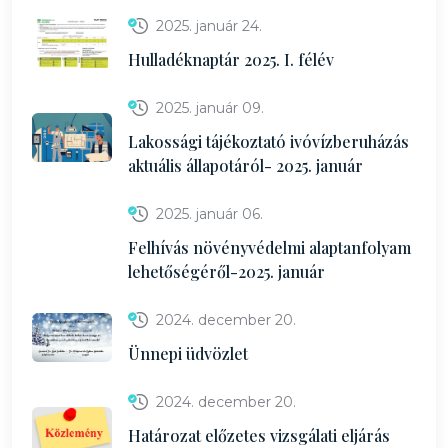
2025. január 24.
Hulladéknaptár 2025. I. félév
2025. január 09.
Lakossági tájékoztató ivóvízberuházás
aktuális állapotáról- 2025. január
2025. január 06.
Felhívás növényvédelmi alaptanfolyam
lehetőségéről-2025. január
2024. december 20.
Ünnepi üdvözlet
2024. december 20.
Határozat előzetes vizsgálati eljárás