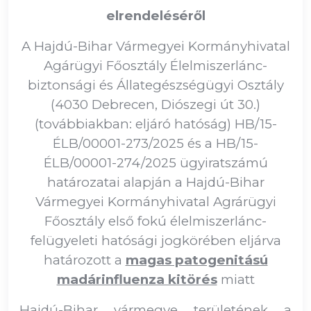
elrendeléséről
A Hajdú-Bihar Vármegyei Kormányhivatal
Agárügyi Főosztály Élelmiszerlánc-
biztonsági és Állategészségügyi Osztály
(4030 Debrecen, Diószegi út 30.)
(továbbiakban: eljáró hatóság) HB/15-
ÉLB/00001-273/2025 és a HB/15-
ÉLB/00001-274/2025 ügyiratszámú
határozatai alapján a Hajdú-Bihar
Vármegyei Kormányhivatal Agrárügyi
Főosztály első fokú élelmiszerlánc-
felügyeleti hatósági jogkörében eljárva
határozott a
magas patogenitású
madárinfluenza kitörés
miatt
Hajdú-Bihar vármegye területének a