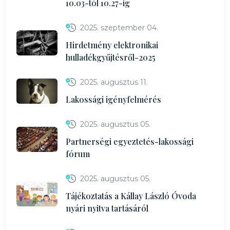
10.03-tól 10.27-ig
2025. szeptember 04.
Hirdetmény elektronikai
hulladékgyűjtésről-2025
2025. augusztus 11.
Lakossági igényfelmérés
2025. augusztus 05.
Partnerségi egyeztetés-lakossági
fórum
2025. augusztus 05.
Tájékoztatás a Kállay László Óvoda
nyári nyitva tartásáról