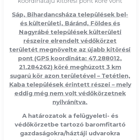
koordinátájú kitörési pont köré vont
Sáp, Bihardancsháza települések bel-
és külterületi, Báránd, Földes és
Nagyrábé települések külterületi
részeire elrendelt védőkörzet
területét megnövelte az újabb kitörési
pont (GPS koordináta: 47.288012,
21.284262) köré meghúzott 3 km
sugarú kör azon területével – Tetétlen,
Kaba települések érintett részei – mely
eddig még nem volt védőkörzetnek
nyilvánítva.
A határozatok a felügyeleti- és
védőkörzetbe tartozó baromfitartó
gazdaságokra/háztáji udvarokra