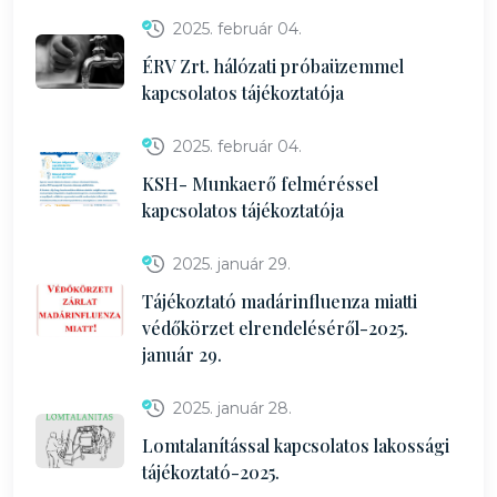
2025. február 04.
ÉRV Zrt. hálózati próbaüzemmel
kapcsolatos tájékoztatója
2025. február 04.
KSH- Munkaerő felméréssel
kapcsolatos tájékoztatója
2025. január 29.
Tájékoztató madárinfluenza miatti
védőkörzet elrendeléséről-2025.
január 29.
2025. január 28.
Lomtalanítással kapcsolatos lakossági
tájékoztató-2025.