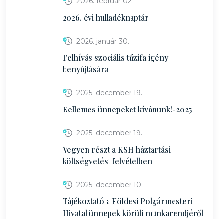
2026. február 02.
2026. évi hulladéknaptár
2026. január 30.
Felhívás szociális tűzifa igény
benyújtására
2025. december 19.
Kellemes ünnepeket kívánunk!-2025
2025. december 19.
Vegyen részt a KSH háztartási
költségvetési felvételben
2025. december 10.
Tájékoztató a Földesi Polgármesteri
Hivatal ünnepek körüli munkarendjéről