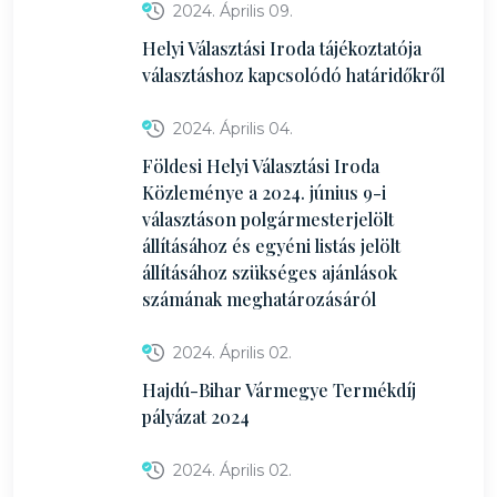
2024. Április 09.
Helyi Választási Iroda tájékoztatója
választáshoz kapcsolódó határidőkről
2024. Április 04.
Földesi Helyi Választási Iroda
Közleménye a 2024. június 9-i
választáson polgármesterjelölt
állításához és egyéni listás jelölt
állításához szükséges ajánlások
számának meghatározásáról
2024. Április 02.
Hajdú-Bihar Vármegye Termékdíj
pályázat 2024
2024. Április 02.