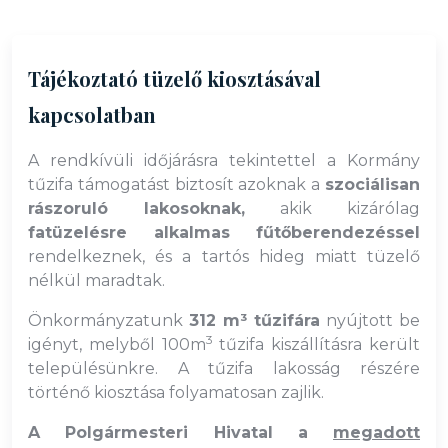
Tájékoztató tüzelő kiosztásával
kapcsolatban
A rendkívüli időjárásra tekintettel a Kormány
tűzifa támogatást biztosít azoknak a
szociálisan
rászoruló lakosoknak
,
akik kizárólag
fatüzelésre alkalmas fűtőberendezéssel
rendelkeznek, és a tartós hideg miatt tüzelő
nélkül maradtak.
Önkormányzatunk
312 m³ tűzifára
nyújtott be
3
igényt, melyből 100m
tűzifa kiszállításra került
településünkre. A tűzifa lakosság részére
történő kiosztása folyamatosan zajlik.
A Polgármesteri Hivatal a
megadott