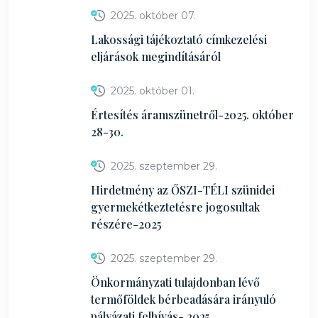
2025. október 07.
Lakossági tájékoztató címkezelési
eljárások megindításáról
2025. október 01.
Értesítés áramszünetről-2025. október
28-30.
2025. szeptember 29.
Hirdetmény az ŐSZI-TÉLI szünidei
gyermekétkeztetésre jogosultak
részére-2025
2025. szeptember 29.
Önkormányzati tulajdonban lévő
termőföldek bérbeadására irányuló
pályázati felhívás- 2025