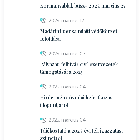
Kormányablak busz- 2025. március 27.
2025. március 12.
Madárinfluenza miatti védőkörzet
feloldása
2025. március 07.
Pályázati felhívás civil szervezetek
támogatására 2025.
2025. március 04.
Hirdetmény óvodai beíratkozás
időpontjáról
2025. március 04.
Tájékoztató a 2025. évi téli igazgatási
szünetről