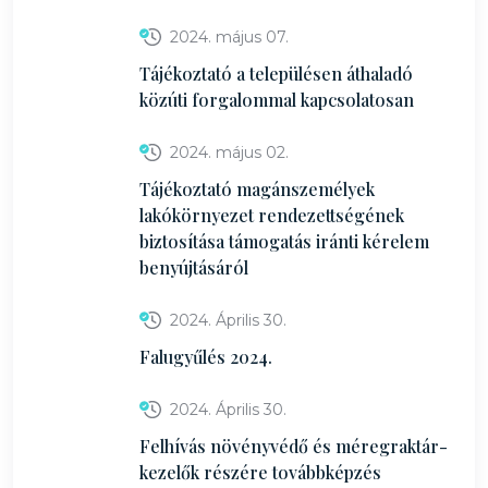
2024. május 07.
Tájékoztató a településen áthaladó
közúti forgalommal kapcsolatosan
2024. május 02.
Tájékoztató magánszemélyek
lakókörnyezet rendezettségének
biztosítása támogatás iránti kérelem
benyújtásáról
2024. Április 30.
Falugyűlés 2024.
2024. Április 30.
Felhívás növényvédő és méregraktár-
kezelők részére továbbképzés