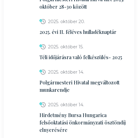
október 28-30 között
2025. október 20.
2025. évi II. féléves hulladéknaptár
2025. október 15.
Téli időjárásra való felkészülés- 2025
2025. október 14.
Polgármesteri Hivatal megváltozott
munkarendje
2025. október 14.
Hirdetmény Bursa Hungarica
felsőoktatási önkormányzati ösztöndíj
elnyerésére