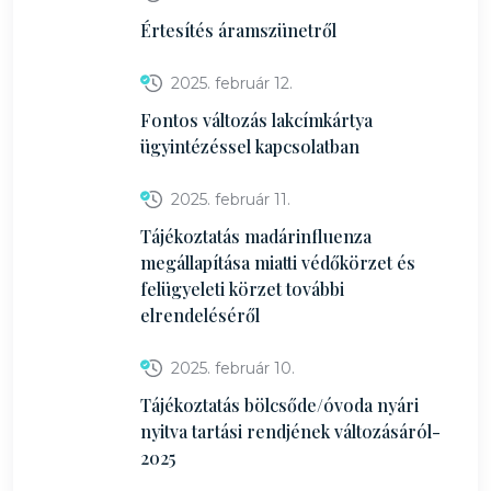
Értesítés áramszünetről
2025. február 12.
Fontos változás lakcímkártya
ügyintézéssel kapcsolatban
2025. február 11.
Tájékoztatás madárinfluenza
megállapítása miatti védőkörzet és
felügyeleti körzet további
elrendeléséről
2025. február 10.
Tájékoztatás bölcsőde/óvoda nyári
nyitva tartási rendjének változásáról-
2025