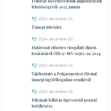
Felhívás növényvédelmi alaptanfolyam
lehetőségéről-2025. január
2024. december 20.
Ünnepi üdvözlet
2024. december 20.
Határozat előzetes vizsgálati eljárás
lezárásáról-HB/17-IKV/01563-29/2024
2024. december 03.
Tájékoztató a Polgármesteri Hivatal
ünnepi ügyfélfogadási rendjéről
2024. december 03.
Pályázati felhívás ügyvezetői pozíció
betöltésére