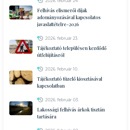
2026. február 24.
Felhívás elismerői díjak
adományozásával kapcsolatos
javaslattételre-2026
2026. február 23.
Tájékoztató településen kezdődő
útfelújításról
2026. február 10.
Tájékoztató tüzelő kiosztásával
kapcsolatban
2026. február 03.
Lakossági felhívás árkok tisztán
tartására