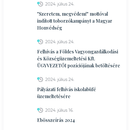
2024. július 24.
"Szeretem, megvédem!" mottóval
indított toborzókampányt a Magyar
Honvédség
2024. július 24.
Felhívás a Földes Vagyongazdálkodási
és Községüzemeltetési Kft.
ÜGYVEZETŐI pozíciójának betöltésére
2024. július 24.
Pályázati felhívás iskolabüfé
üzemeltetésére
2024. július 16.
Ebösszeírás 2024