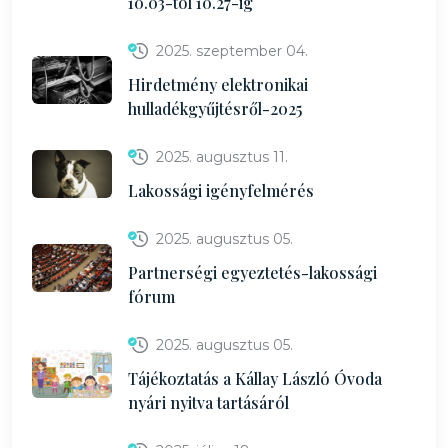
10.03-tól 10.27-ig
2025. szeptember 04.
Hirdetmény elektronikai
hulladékgyűjtésről-2025
2025. augusztus 11.
Lakossági igényfelmérés
2025. augusztus 05.
Partnerségi egyeztetés-lakossági
fórum
2025. augusztus 05.
Tájékoztatás a Kállay László Óvoda
nyári nyitva tartásáról