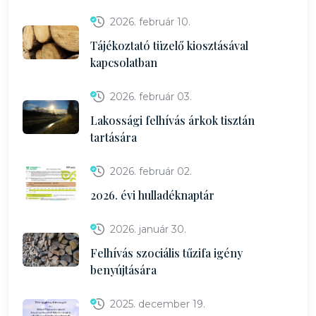
2026. február 10.
Tájékoztató tüzelő kiosztásával
kapcsolatban
2026. február 03.
Lakossági felhívás árkok tisztán
tartására
2026. február 02.
2026. évi hulladéknaptár
2026. január 30.
Felhívás szociális tűzifa igény
benyújtására
2025. december 19.