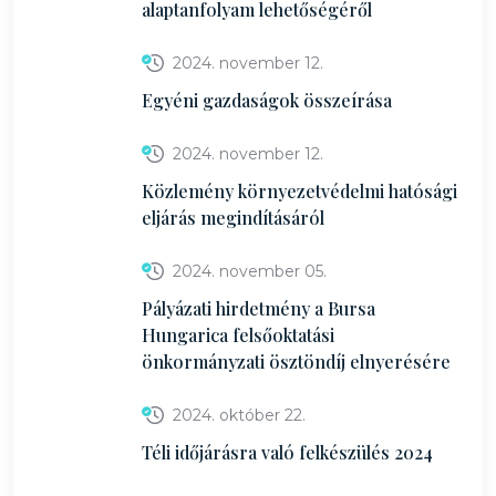
alaptanfolyam lehetőségéről
2024. november 12.
Egyéni gazdaságok összeírása
2024. november 12.
Közlemény környezetvédelmi hatósági
eljárás megindításáról
2024. november 05.
Pályázati hirdetmény a Bursa
Hungarica felsőoktatási
önkormányzati ösztöndíj elnyerésére
2024. október 22.
Téli időjárásra való felkészülés 2024