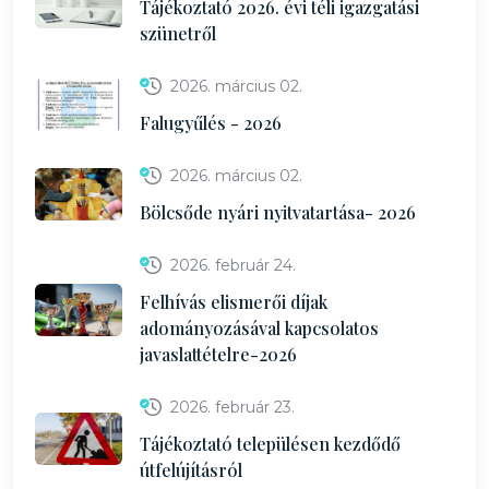
Tájékoztató 2026. évi téli igazgatási
szünetről
2026. március 02.
Falugyűlés - 2026
2026. március 02.
Bölcsőde nyári nyitvatartása- 2026
2026. február 24.
Felhívás elismerői díjak
adományozásával kapcsolatos
javaslattételre-2026
2026. február 23.
Tájékoztató településen kezdődő
útfelújításról