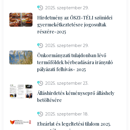
2025. szeptember 29.
Hirdetmény az ŐSZI-TÉLI szünidei
gyermekétkeztetésre jogosultak
részére-2025
2025. szeptember 29.
Önkormányzati tulajdonban lévő
termőföldek bérbeadására irányuló
pályázati felhívás- 2025
2025. szeptember 23.
Álláshirdetés kéményseprő álláshely
betöltésére
2025. szeptember 18.
Ebzárlat és legeltetési tilalom 2025.