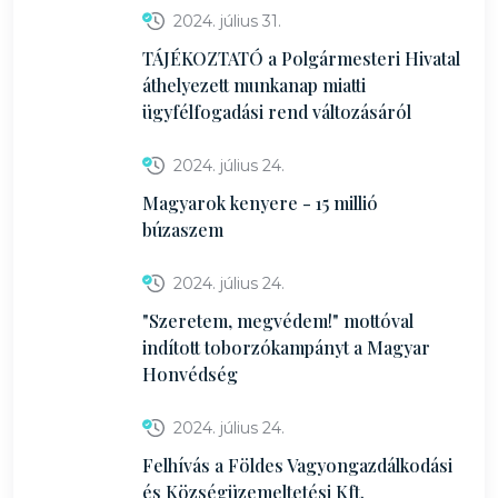
2024. július 31.
TÁJÉKOZTATÓ a Polgármesteri Hivatal
áthelyezett munkanap miatti
ügyfélfogadási rend változásáról
2024. július 24.
Magyarok kenyere - 15 millió
búzaszem
2024. július 24.
"Szeretem, megvédem!" mottóval
indított toborzókampányt a Magyar
Honvédség
2024. július 24.
Felhívás a Földes Vagyongazdálkodási
és Községüzemeltetési Kft.