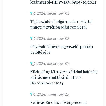
lezárásáról-HB/17-IKV/01563-29/2024
2024. december 03.
Tájékoztató a Polgármesteri Hivatal
ünnepi ügyfélfogadási rendjéről
2024. december 03.
Pályázati felhívás ügyvezetői pozíció
betöltésére
2024. december 02.
Közlemény környezetvédelmi hatósági
eljárás megindításáról-HB/17-
IKV/01160-42/2024
2024. november 25.
Felhívás 80 órás növényvédelmi