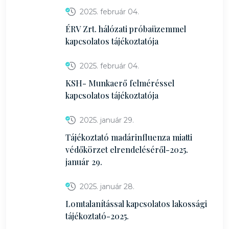
2025. február 04.
ÉRV Zrt. hálózati próbaüzemmel
kapcsolatos tájékoztatója
2025. február 04.
KSH- Munkaerő felméréssel
kapcsolatos tájékoztatója
2025. január 29.
Tájékoztató madárinfluenza miatti
védőkörzet elrendeléséről-2025.
január 29.
2025. január 28.
Lomtalanítással kapcsolatos lakossági
tájékoztató-2025.