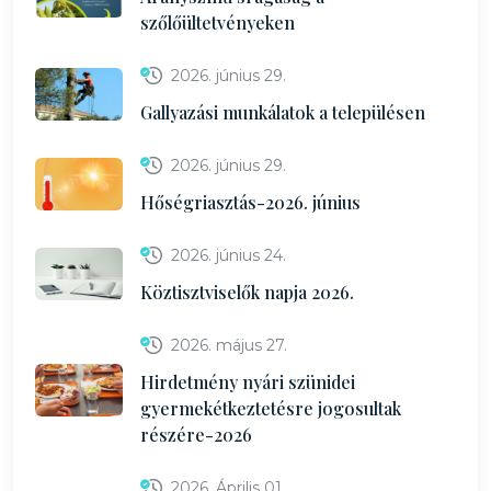
szőlőültetvényeken
2026. június 29.
Gallyazási munkálatok a településen
2026. június 29.
Hőségriasztás-2026. június
2026. június 24.
Köztisztviselők napja 2026.
2026. május 27.
Hirdetmény nyári szünidei
gyermekétkeztetésre jogosultak
részére-2026
2026. Április 01.