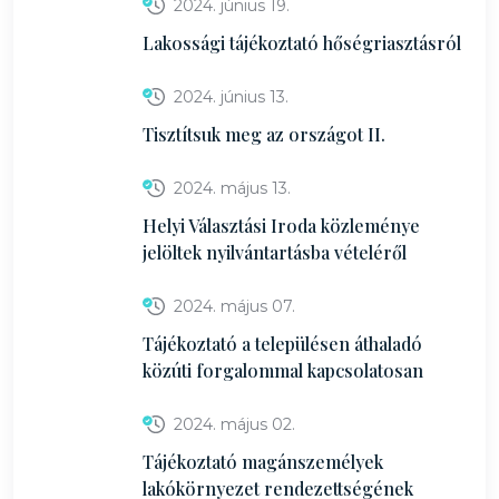
2024. június 19.
Lakossági tájékoztató hőségriasztásról
2024. június 13.
Tisztítsuk meg az országot II.
2024. május 13.
Helyi Választási Iroda közleménye
jelöltek nyilvántartásba vételéről
2024. május 07.
Tájékoztató a településen áthaladó
közúti forgalommal kapcsolatosan
2024. május 02.
Tájékoztató magánszemélyek
lakókörnyezet rendezettségének