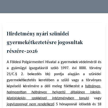
Hirdetmény nyári szünidei
gyermekétkeztetésre jogosultak
részére-2026
A Földesi Polgármesteri Hivatal a gyermekek védelméről és
a gyámügyi igazgatásról szóló 1997. évi XXXI. törvény
21/C.§ 2. bekezdés bb) pontja alapján a szünidei
gyermekétkeztetés keretében a szülő vagy a törvényes
képviselő kérelmére a déli meleg főétkezést a
hátrányos,
halmozottan hátrányos helyzetű általános iskolás,
középiskolás
,
szakképző intézményben tanuló
vagy
jogviszonnyal nem rendelkező
5 hónaposnál idősebb és 18