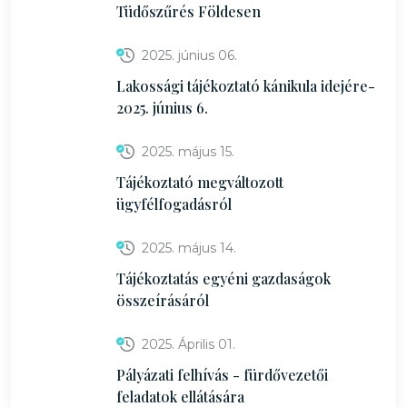
Tüdőszűrés Földesen
2025. június 06.
Lakossági tájékoztató kánikula idejére-
2025. június 6.
2025. május 15.
Tájékoztató megváltozott
ügyfélfogadásról
2025. május 14.
Tájékoztatás egyéni gazdaságok
összeírásáról
2025. Április 01.
Pályázati felhívás - fürdővezetői
feladatok ellátására