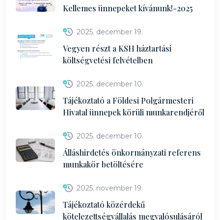
Kellemes ünnepeket kívánunk!-2025
2025. december 19.
Vegyen részt a KSH háztartási
költségvetési felvételben
2025. december 10.
Tájékoztató a Földesi Polgármesteri
Hivatal ünnepek körüli munkarendjéről
2025. december 10.
Álláshirdetés önkormányzati referens
munkakör betöltésére
2025. november 19.
Tájékoztató közérdekű
kötelezettségvállalás megvalósulásáról