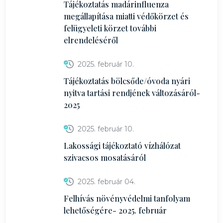
Tájékoztatás madárinfluenza
megállapítása miatti védőkörzet és
felügyeleti körzet további
elrendeléséről
2025. február 10.
Tájékoztatás bölcsőde/óvoda nyári
nyitva tartási rendjének változásáról-
2025
2025. február 10.
Lakossági tájékoztató vízhálózat
szivacsos mosatásáról
2025. február 04.
Felhívás növényvédelmi tanfolyam
lehetőségére- 2025. február