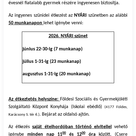
évesnél fiatalabb gyermek részére ingyenesen biztosítja.
Az ingyenes szünidei étkezést az
NYÁRI
szünetben az alábbi
50 munkanapon
lehet igénybe venni:
2026. NYÁRI szünet
június 22-30-ig (7 munkanap)
július 1-31-ig (23 munkanap)
augusztus 1-31-ig (20 munkanap)
Az étkeztetés helyszíne:
Földesi Szociális és Gyermekjóléti
Szolgáltató Központ Konyhája (Iskolai ebédlő)
(4177 Földes,
. Bejárat az oldalsó ajtón.
Karácsony S. tér 6.)
Az étkezés
saját ételhordóban történő elvitellel
vehető
00
00
igénybe
minden nap 11
és 12
óra
között. (Csere