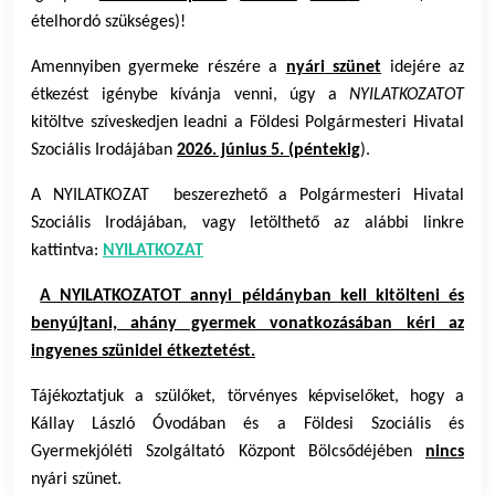
ételhordó szükséges)!
Amennyiben gyermeke részére a
nyári
szünet
idejére az
étkezést igénybe kívánja venni, úgy a
NYILATKOZATOT
kitöltve szíveskedjen leadni a Földesi Polgármesteri Hivatal
Szociális Irodájában
2026. június 5. (péntekig
).
A NYILATKOZAT
beszerezhető a Polgármesteri Hivatal
Szociális Irodájában, vagy letölthető az alábbi linkre
kattintva:
NYILATKOZAT
A NYILATKOZATOT annyi példányban kell kitölteni és
benyújtani, ahány gyermek vonatkozásában kéri az
ingyenes szünidei étkeztetést.
Tájékoztatjuk a szülőket, törvényes képviselőket, hogy a
Kállay László Óvodában és a Földesi Szociális és
Gyermekjóléti Szolgáltató Központ Bölcsődéjében
nincs
nyári szünet.