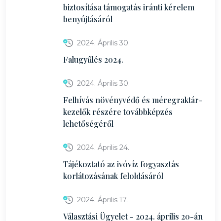
biztosítása támogatás iránti kérelem
benyújtásáról
2024. Április 30.
Falugyűlés 2024.
2024. Április 30.
Felhívás növényvédő és méregraktár-
kezelők részére továbbképzés
lehetőségéről
2024. Április 24.
Tájékoztató az ivóvíz fogyasztás
korlátozásának feloldásáról
2024. Április 17.
Választási Ügyelet - 2024. április 20-án