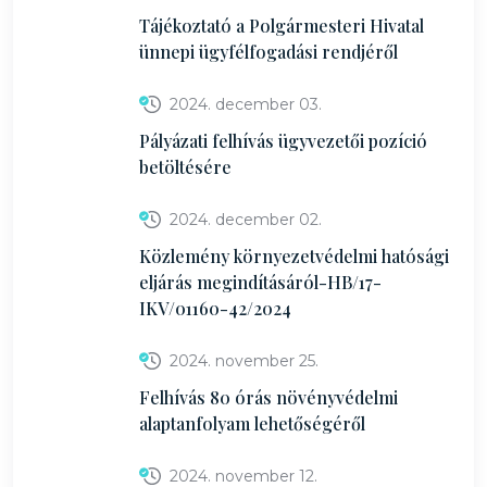
Tájékoztató a Polgármesteri Hivatal
ünnepi ügyfélfogadási rendjéről
2024. december 03.
Pályázati felhívás ügyvezetői pozíció
betöltésére
2024. december 02.
Közlemény környezetvédelmi hatósági
eljárás megindításáról-HB/17-
IKV/01160-42/2024
2024. november 25.
Felhívás 80 órás növényvédelmi
alaptanfolyam lehetőségéről
2024. november 12.