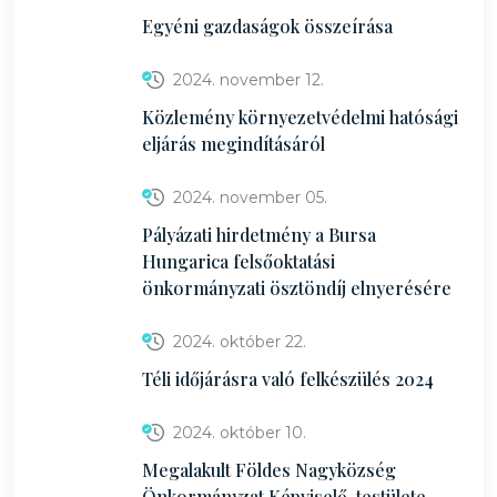
Egyéni gazdaságok összeírása
2024. november 12.
Közlemény környezetvédelmi hatósági
eljárás megindításáról
2024. november 05.
Pályázati hirdetmény a Bursa
Hungarica felsőoktatási
önkormányzati ösztöndíj elnyerésére
2024. október 22.
Téli időjárásra való felkészülés 2024
2024. október 10.
Megalakult Földes Nagyközség
Önkormányzat Képviselő-testülete