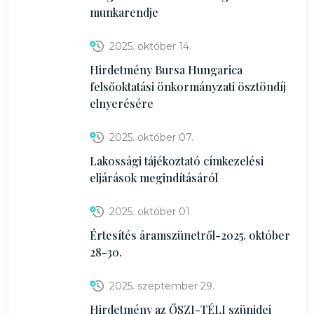
munkarendje
2025. október 14.
Hirdetmény Bursa Hungarica
felsőoktatási önkormányzati ösztöndíj
elnyerésére
2025. október 07.
Lakossági tájékoztató címkezelési
eljárások megindításáról
2025. október 01.
Értesítés áramszünetről-2025. október
28-30.
2025. szeptember 29.
Hirdetmény az ŐSZI-TÉLI szünidei