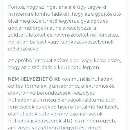
Fontos, hogy az ingatlana elé úgy tegye ki
mindenki a lomhulladékát, hogy az a gyűjtőautó
által megközelíthető legyen, a gyalogos és
gépjárműforgalmat ne akadályozza, a
zöldterületeket és növényzeteket ne károsítsa,
ne járjon baleset vagy károkozás veszélyének
előidézésével!
Az apróbb lomokat zsákolja be, vagy kösse össze,
hogy az elszóródás elkerülhető legyen.
NEM HELYEZHETŐ KI
: kommunális hulladék,
építési törmelék, gumiabroncs, elektromos és
elektronikai berendezések, veszélyes
hulladéknak minősülő anyagok (akkumulátor,
fénycsövek és egyéb higany tartalmú hulladék,
olajhulladék és folyékony üzemanyagok
hulladékai, vegyszerek stb.) és minden egyéb,
ami veszélyeztetheti a begyűjtést végző