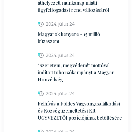
áthelyezett munkanap miatti
ügyfélfogadási rend változásáról
2024. július 24.
Magyarok kenyere - 15 millió
búzaszem
2024. július 24.
"Szeretem, megvédem!" mottóval
indított toborzókampányt a Magyar
Honvédség
2024. július 24.
Felhívás a Földes Vagyongazdálkodási
és Községüzemeltetési Kft.
ÜGYVEZETŐI pozíciójának betöltésére