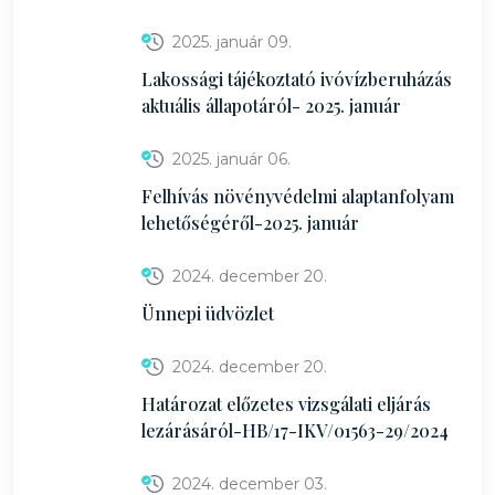
2025. január 09.
Lakossági tájékoztató ivóvízberuházás
aktuális állapotáról- 2025. január
2025. január 06.
Felhívás növényvédelmi alaptanfolyam
lehetőségéről-2025. január
2024. december 20.
Ünnepi üdvözlet
2024. december 20.
Határozat előzetes vizsgálati eljárás
lezárásáról-HB/17-IKV/01563-29/2024
2024. december 03.