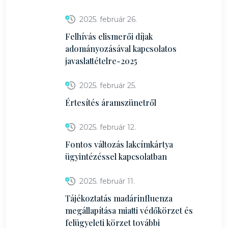
2025. február 26.
Felhívás elismerői díjak
adományozásával kapcsolatos
javaslattételre-2025
2025. február 25.
Értesítés áramszünetről
2025. február 12.
Fontos változás lakcímkártya
ügyintézéssel kapcsolatban
2025. február 11.
Tájékoztatás madárinfluenza
megállapítása miatti védőkörzet és
felügyeleti körzet további