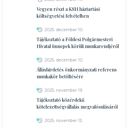
Vegyen részt a KSH háztartási
költségvetési felvételben
2025. december 10.
Tájékoztató a Földesi Polgármesteri
Hivatal ünnepek körüli munkarendjéről
2025. december 10.
Álláshirdetés önkormányzati referens
munkakör betöltésére
2025. november 19.
Tájékoztató közérdekű
kötelezettségvállalás megvalósulásáról
2025. november 13.