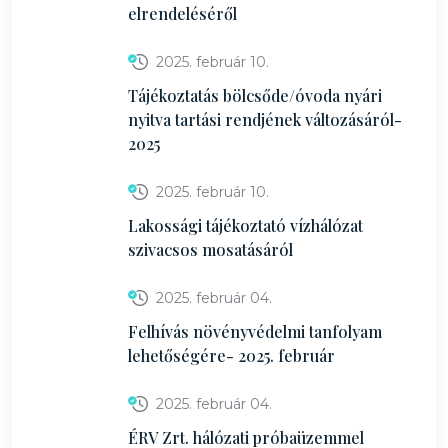
elrendeléséről
2025. február 10.
Tájékoztatás bölcsőde/óvoda nyári
nyitva tartási rendjének változásáról-
2025
2025. február 10.
Lakossági tájékoztató vízhálózat
szivacsos mosatásáról
2025. február 04.
Felhívás növényvédelmi tanfolyam
lehetőségére- 2025. február
2025. február 04.
ÉRV Zrt. hálózati próbaüzemmel