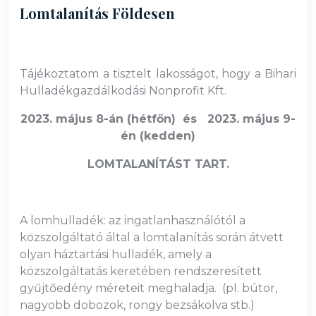
Lomtalanítás Földesen
Tájékoztatom a tisztelt lakosságot, hogy a Bihari
Hulladékgazdálkodási Nonprofit Kft.
2023. május 8-án (hétfőn) és 2023. május 9-
én (kedden)
LOMTALANÍTÁST TART.
A lomhulladék: az ingatlanhasználótól a
közszolgáltató által a lomtalanítás során átvett
olyan háztartási hulladék, amely a
közszolgáltatás keretében rendszeresített
gyűjtőedény méreteit meghaladja. (pl. bútor,
nagyobb dobozok, rongy bezsákolva stb.)