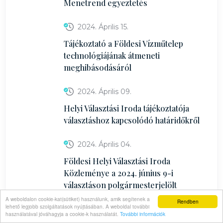
Menetrend egyeztetés
2024. Április 15.
Tájékoztató a Földesi Vízműtelep
technológiájának átmeneti
meghibásodásáról
2024. Április 09.
Helyi Választási Iroda tájékoztatója
választáshoz kapcsolódó határidőkről
2024. Április 04.
Földesi Helyi Választási Iroda
Közleménye a 2024. június 9-i
választáson polgármesterjelölt
állításához és egyéni listás jelölt
A weboldalon cookie-kat(sütiket) használunk, amik segítenek a
Rendben
lehető legjobb szolgáltatások nyújtásában. A weboldal további
állításához szükséges ajánlások
használatával jóváhagyja a cookie-k használatát.
További információk
számának meghatározásáról