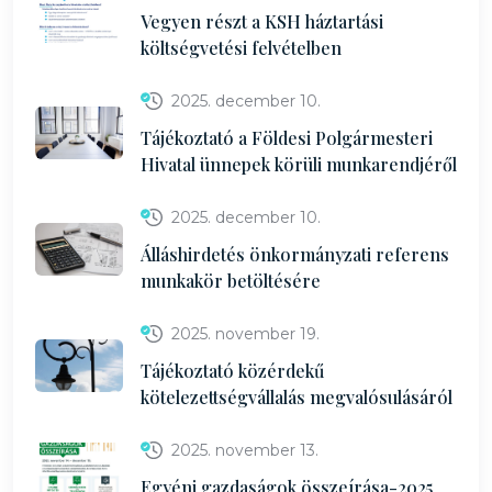
Vegyen részt a KSH háztartási
költségvetési felvételben
2025. december 10.
Tájékoztató a Földesi Polgármesteri
Hivatal ünnepek körüli munkarendjéről
2025. december 10.
Álláshirdetés önkormányzati referens
munkakör betöltésére
2025. november 19.
Tájékoztató közérdekű
kötelezettségvállalás megvalósulásáról
2025. november 13.
Egyéni gazdaságok összeírása-2025