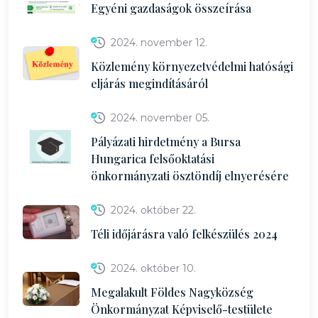
Egyéni gazdaságok összeírása
2024. november 12.
Közlemény környezetvédelmi hatósági
eljárás megindításáról
2024. november 05.
Pályázati hirdetmény a Bursa
Hungarica felsőoktatási
önkormányzati ösztöndíj elnyerésére
2024. október 22.
Téli időjárásra való felkészülés 2024
2024. október 10.
Megalakult Földes Nagyközség
Önkormányzat Képviselő-testülete