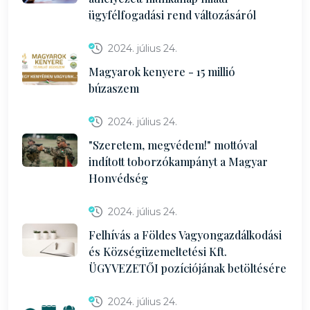
ügyfélfogadási rend változásáról
2024. július 24.
Magyarok kenyere - 15 millió
búzaszem
2024. július 24.
"Szeretem, megvédem!" mottóval
indított toborzókampányt a Magyar
Honvédség
2024. július 24.
Felhívás a Földes Vagyongazdálkodási
és Községüzemeltetési Kft.
ÜGYVEZETŐI pozíciójának betöltésére
2024. július 24.