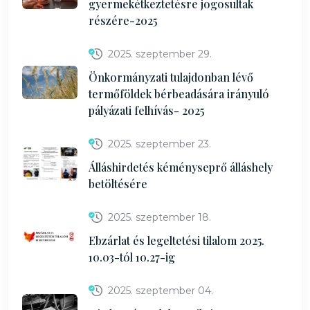
gyermekétkeztetésre jogosultak
részére-2025
2025. szeptember 29.
Önkormányzati tulajdonban lévő
termőföldek bérbeadására irányuló
pályázati felhívás- 2025
2025. szeptember 23.
Álláshirdetés kéményseprő álláshely
betöltésére
2025. szeptember 18.
Ebzárlat és legeltetési tilalom 2025.
10.03-tól 10.27-ig
2025. szeptember 04.