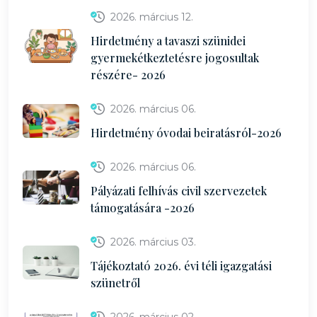
2026. március 12.
Hirdetmény a tavaszi szünidei
gyermekétkeztetésre jogosultak
részére- 2026
2026. március 06.
Hirdetmény óvodai beiratásról-2026
2026. március 06.
Pályázati felhívás civil szervezetek
támogatására -2026
2026. március 03.
Tájékoztató 2026. évi téli igazgatási
szünetről