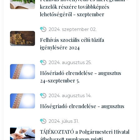
kezelők részére továbbképzés
lehetőségéről - szeptember
2024. szeptember 02.
Felhívás szociális célú tűzifa
igénylésére 2024
2024. augusztus 25.
Hősériadó elrendelése - augusztus
24-szeptember 5.
2024. augusztus 14.
Hőségriadó elrendelése - augusztus
2024. július 31.
TÁJÉKOZTATÓ a Polgármesteri Hivatal
áthelyezett munkanap miatti