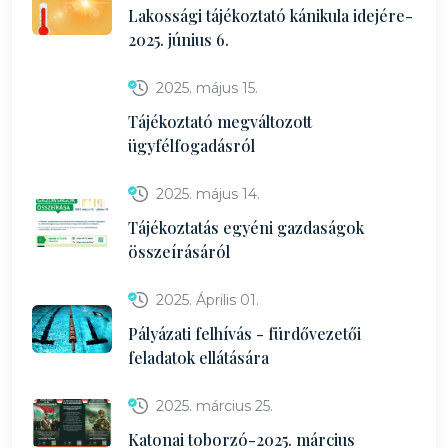
Lakossági tájékoztató kánikula idejére-
2025. június 6.
2025. május 15.
Tájékoztató megváltozott
ügyfélfogadásról
2025. május 14.
Tájékoztatás egyéni gazdaságok
összeírásáról
2025. Április 01.
Pályázati felhívás - fürdővezetői
feladatok ellátására
2025. március 25.
Katonai toborzó-2025. március