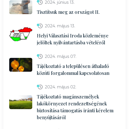
2024. június 13.
Tisztítsuk meg az országot II.
2024. május 13.
Helyi Választási Iroda közleménye
jelöltek nyilvántartásba vételéről
2024. május 07.
Tájékoztató a településen áthaladó
közúti forgalommal kapcsolatosan
2024. május 02.
Tájékoztató magánszemélyek
lakókörnyezet rendezettségének
biztosítása támogatás iránti kérelem
benyújtásáról