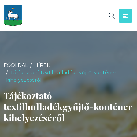
FŐOLDAL
HÍREK
Tájékoztató textilhulladékgyűjtő-konténer
kihelyezéséről
Tájékoztató
textilhulladékgyűjtő-konténer
kihelyezéséről