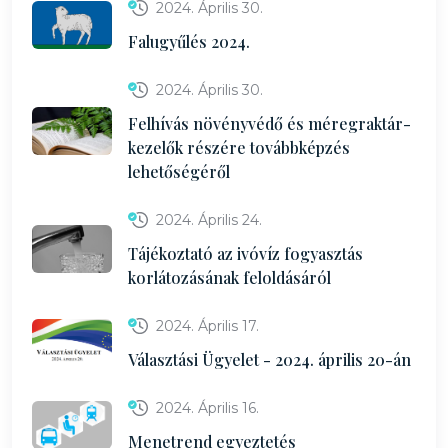
2024. Április 30.
Falugyűlés 2024.
2024. Április 30.
Felhívás növényvédő és méregraktár-
kezelők részére továbbképzés
lehetőségéről
2024. Április 24.
Tájékoztató az ivóvíz fogyasztás
korlátozásának feloldásáról
2024. Április 17.
Választási Ügyelet - 2024. április 20-án
2024. Április 16.
Menetrend egyeztetés