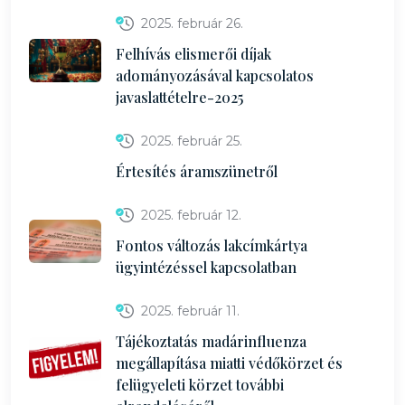
2025. február 26.
Felhívás elismerői díjak
adományozásával kapcsolatos
javaslattételre-2025
2025. február 25.
Értesítés áramszünetről
2025. február 12.
Fontos változás lakcímkártya
ügyintézéssel kapcsolatban
2025. február 11.
Tájékoztatás madárinfluenza
megállapítása miatti védőkörzet és
felügyeleti körzet további