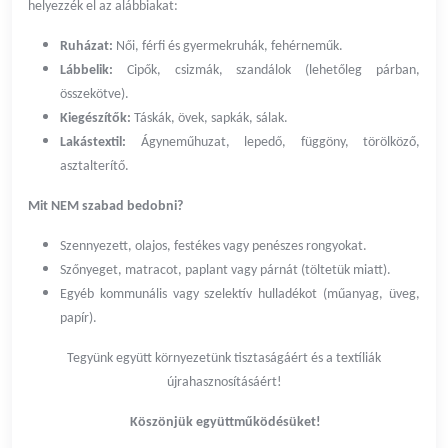
helyezzék el az alábbiakat:
Ruházat:
Női, férfi és gyermekruhák, fehérneműk.
Lábbelik:
Cipők, csizmák, szandálok (lehetőleg párban,
összekötve).
Kiegészítők:
Táskák, övek, sapkák, sálak.
Lakástextil:
Ágyneműhuzat, lepedő, függöny, törölköző,
asztalterítő.
Mit NEM szabad bedobni?
Szennyezett, olajos, festékes vagy penészes rongyokat.
Szőnyeget, matracot, paplant vagy párnát (töltetük miatt).
Egyéb kommunális vagy szelektív hulladékot (műanyag, üveg,
papír).
Tegyünk együtt környezetünk tisztaságáért és a textíliák
újrahasznosításáért!
Köszönjük együttműködésüket!