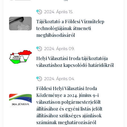
2024. Április 15.
Tájékoztató a Földesi Vízműtelep
technológiájának átmeneti
meghibásodásáról
2024. Április 09.
Helyi Választási Iroda tájékoztatója
választáshoz kapcsolódó határidőkről
2024. Április 04.
Földesi Helyi Választási Iroda
Közleménye a 2024. június 9-i
választáson polgármesterjelölt
állításához és egyéni listás jelölt
állításához szükséges ajánlások
számának meghatározásáról