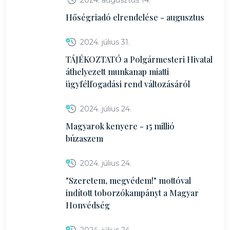
2024. augusztus 14.
Hőségriadó elrendelése - augusztus
2024. július 31.
TÁJÉKOZTATÓ a Polgármesteri Hivatal
áthelyezett munkanap miatti
ügyfélfogadási rend változásáról
2024. július 24.
Magyarok kenyere - 15 millió
búzaszem
2024. július 24.
"Szeretem, megvédem!" mottóval
indított toborzókampányt a Magyar
Honvédség