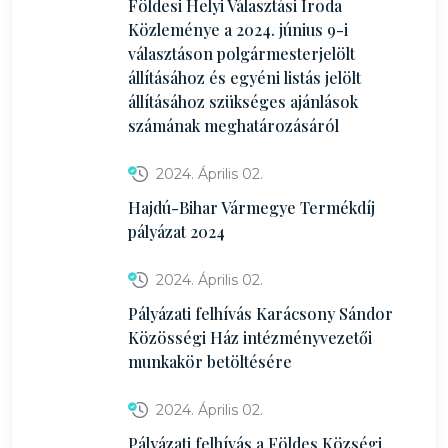
Földesi Helyi Választási Iroda
Közleménye a 2024. június 9-i
választáson polgármesterjelölt
állításához és egyéni listás jelölt
állításához szükséges ajánlások
számának meghatározásáról
2024. Április 02.
Hajdú-Bihar Vármegye Termékdíj
pályázat 2024
2024. Április 02.
Pályázati felhívás Karácsony Sándor
Közösségi Ház intézményvezetői
munkakör betöltésére
2024. Április 02.
Pályázati felhívás a Földes Községi