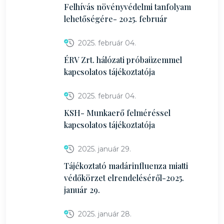
Felhívás növényvédelmi tanfolyam
lehetőségére- 2025. február
2025. február 04.
ÉRV Zrt. hálózati próbaüzemmel
kapcsolatos tájékoztatója
2025. február 04.
KSH- Munkaerő felméréssel
kapcsolatos tájékoztatója
2025. január 29.
Tájékoztató madárinfluenza miatti
védőkörzet elrendeléséről-2025.
január 29.
2025. január 28.