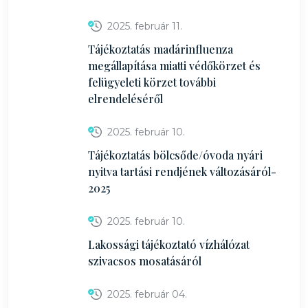
2025. február 11.
Tájékoztatás madárinfluenza
megállapítása miatti védőkörzet és
felügyeleti körzet további
elrendeléséről
2025. február 10.
Tájékoztatás bölcsőde/óvoda nyári
nyitva tartási rendjének változásáról-
2025
2025. február 10.
Lakossági tájékoztató vízhálózat
szivacsos mosatásáról
2025. február 04.