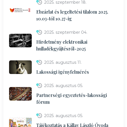
2025. szeptember 18.
Ebzárlat és legeltetési tilalom 2025.
10.03-tól 10.27-ig
2025. szeptember 04.
Hirdetmény elektronikai
hulladékgyűjtésről-2025
2025. augusztus 11.
Lakossági igényfelmérés
2025. augusztus 05.
Partnerségi egyeztetés-lakossági
fórum
2025. augusztus 05.
Tájékoztatás a Kállay László Óvoda