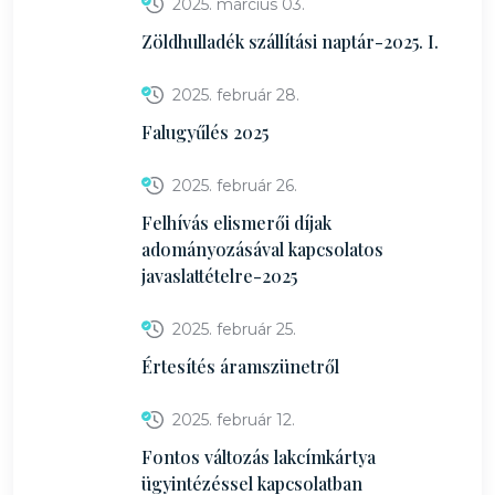
2025. március 03.
Zöldhulladék szállítási naptár-2025. I.
2025. február 28.
Falugyűlés 2025
2025. február 26.
Felhívás elismerői díjak
adományozásával kapcsolatos
javaslattételre-2025
2025. február 25.
Értesítés áramszünetről
2025. február 12.
Fontos változás lakcímkártya
ügyintézéssel kapcsolatban