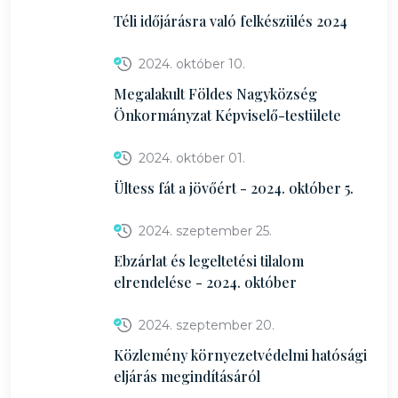
Téli időjárásra való felkészülés 2024
2024. október 10.
Megalakult Földes Nagyközség
Önkormányzat Képviselő-testülete
2024. október 01.
Ültess fát a jövőért - 2024. október 5.
2024. szeptember 25.
Ebzárlat és legeltetési tilalom
elrendelése - 2024. október
2024. szeptember 20.
Közlemény környezetvédelmi hatósági
eljárás megindításáról