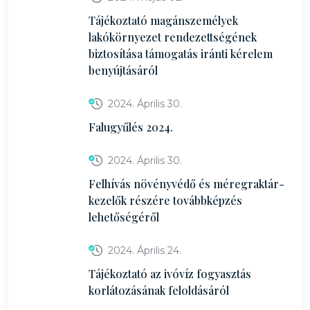
Tájékoztató magánszemélyek
lakókörnyezet rendezettségének
biztosítása támogatás iránti kérelem
benyújtásáról
2024. Április 30.
Falugyűlés 2024.
2024. Április 30.
Felhívás növényvédő és méregraktár-
kezelők részére továbbképzés
lehetőségéről
2024. Április 24.
Tájékoztató az ivóvíz fogyasztás
korlátozásának feloldásáról