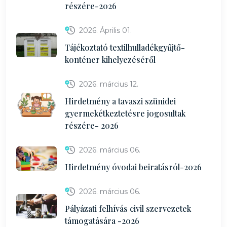
részére-2026
2026. Április 01.
Tájékoztató textilhulladékgyűjtő-
konténer kihelyezéséről
2026. március 12.
Hirdetmény a tavaszi szünidei
gyermekétkeztetésre jogosultak
részére- 2026
2026. március 06.
Hirdetmény óvodai beiratásról-2026
2026. március 06.
Pályázati felhívás civil szervezetek
támogatására -2026