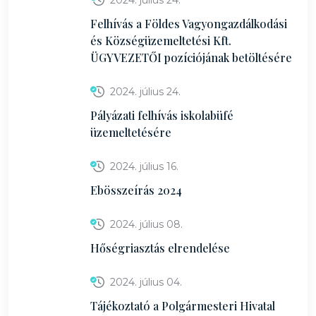
2024. július 24.
Felhívás a Földes Vagyongazdálkodási
és Községüzemeltetési Kft.
ÜGYVEZETŐI pozíciójának betöltésére
2024. július 24.
Pályázati felhívás iskolabüfé
üzemeltetésére
2024. július 16.
Ebösszeírás 2024
2024. július 08.
Hőségriasztás elrendelése
2024. július 04.
Tájékoztató a Polgármesteri Hivatal