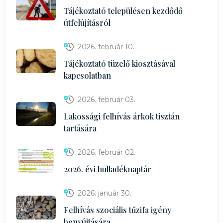
Tájékoztató településen kezdődő
útfelújításról
2026. február 10.
Tájékoztató tüzelő kiosztásával
kapcsolatban
2026. február 03.
Lakossági felhívás árkok tisztán
tartására
2026. február 02.
2026. évi hulladéknaptár
2026. január 30.
Felhívás szociális tűzifa igény
benyújtására