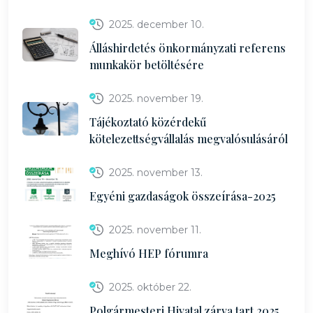
2025. december 10.
Álláshirdetés önkormányzati referens
munkakör betöltésére
2025. november 19.
Tájékoztató közérdekű
kötelezettségvállalás megvalósulásáról
2025. november 13.
Egyéni gazdaságok összeírása-2025
2025. november 11.
Meghívó HEP fórumra
2025. október 22.
Polgármesteri Hivatal zárva tart 2025.