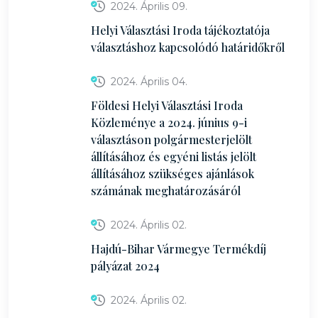
2024. Április 09.
Helyi Választási Iroda tájékoztatója
választáshoz kapcsolódó határidőkről
2024. Április 04.
Földesi Helyi Választási Iroda
Közleménye a 2024. június 9-i
választáson polgármesterjelölt
állításához és egyéni listás jelölt
állításához szükséges ajánlások
számának meghatározásáról
2024. Április 02.
Hajdú-Bihar Vármegye Termékdíj
pályázat 2024
2024. Április 02.