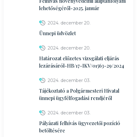
Felhívás növényvédelmi alaptanfolyam
lehetőségéről-2025. január
2024. december 20.
Ünnepi üdvözlet
2024. december 20.
Határozat előzetes vizsgálati eljárás
lezárásáról-HB/17-IKV/01563-29/2024
2024. december 03.
Tájékoztató a Polgármesteri Hivatal
ünnepi ügyfélfogadási rendjéről
2024. december 03.
Pályázati felhívás ügyvezetői pozíció
betöltésére