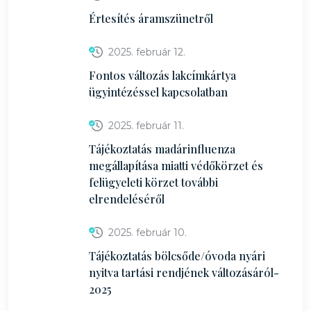
Értesítés áramszünetről
2025. február 12.
Fontos változás lakcímkártya
ügyintézéssel kapcsolatban
2025. február 11.
Tájékoztatás madárinfluenza
megállapítása miatti védőkörzet és
felügyeleti körzet további
elrendeléséről
2025. február 10.
Tájékoztatás bölcsőde/óvoda nyári
nyitva tartási rendjének változásáról-
2025