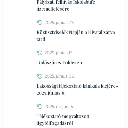
Pályázati felhívás Iskolabüfé
üzemeltetésére
2025. június 27.
Köztisztviselők Napján a Hivatal zárva
tart!
2025. június 13.
Tüdőszűrés Földesen
2025. június 06.
Lakossági tájékoztató kánikula idejére-
2025. június 6.
2025. május 15.
Tájékoztató megváltozott
ügyfélfogadásról