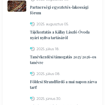
Partnerségi egyeztetés-lakossági
fórum
2025. augusztus 05.
Tájékoztatás a Kállay László Óvoda
nyári nyitva tartásáról
2025. július 18.
Tanévkezdési támogatás 2025/2026-os
tanévre
2025. július 08.
Földesi Strandfürdő a mai napon zárva
tart!
2025. június 30.