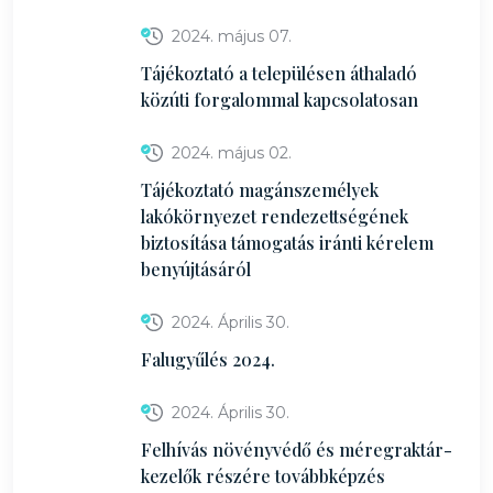
2024. május 07.
Tájékoztató a településen áthaladó
közúti forgalommal kapcsolatosan
2024. május 02.
Tájékoztató magánszemélyek
lakókörnyezet rendezettségének
biztosítása támogatás iránti kérelem
benyújtásáról
2024. Április 30.
Falugyűlés 2024.
2024. Április 30.
Felhívás növényvédő és méregraktár-
kezelők részére továbbképzés