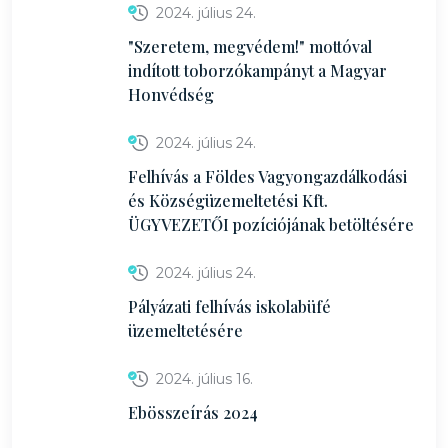
2024. július 24.
"Szeretem, megvédem!" mottóval
indított toborzókampányt a Magyar
Honvédség
2024. július 24.
Felhívás a Földes Vagyongazdálkodási
és Községüzemeltetési Kft.
ÜGYVEZETŐI pozíciójának betöltésére
2024. július 24.
Pályázati felhívás iskolabüfé
üzemeltetésére
2024. július 16.
Ebösszeírás 2024