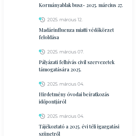
Kormányablak busz- 2025. március 27.
2025. március 12.
Madárinfluenza miatti védőkörzet
feloldása
2025. március 07.
Pályázati felhívás civil szervezetek
támogatására 2025.
2025. március 04.
Hirdetmény óvodai beíratkozás
időpontjáról
2025. március 04.
Tájékoztató a 2025. évi téli igazgatási
szünetről