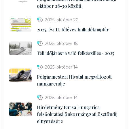
október 28-30 között
2025. október 20.
2025. évi II. féléves hulladéknaptár
2025. október 15.
Téli időjárásra való felkészülés- 2025
2025. október 14.
Polgármesteri Hivatal megváltozott
munkarendje
2025. október 14.
Hirdetmény Bursa Hungarica
felsőoktatási önkormányzati ösztöndíj
elnyerésére