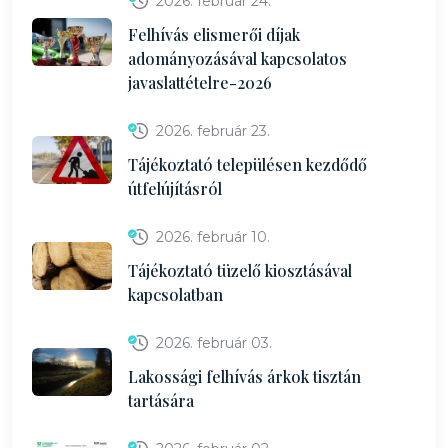
2026. február 24.
Felhívás elismerői díjak
adományozásával kapcsolatos
javaslattételre-2026
2026. február 23.
Tájékoztató településen kezdődő
útfelújításról
2026. február 10.
Tájékoztató tüzelő kiosztásával
kapcsolatban
2026. február 03.
Lakossági felhívás árkok tisztán
tartására