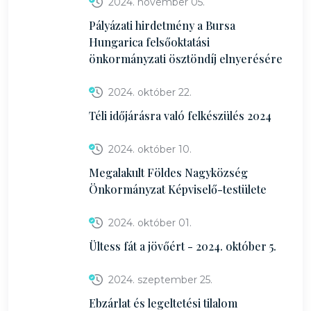
2024. november 05.
Pályázati hirdetmény a Bursa
Hungarica felsőoktatási
önkormányzati ösztöndíj elnyerésére
2024. október 22.
Téli időjárásra való felkészülés 2024
2024. október 10.
Megalakult Földes Nagyközség
Önkormányzat Képviselő-testülete
2024. október 01.
Ültess fát a jövőért - 2024. október 5.
2024. szeptember 25.
Ebzárlat és legeltetési tilalom